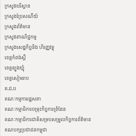
ក្រសួងបរិស្ថាន
ក្រសួងប្រៃសណីយ៍
ក្រសួងព័ត៌មាន
ក្រសួងពាណិជ្ជកម្ម
ក្រសួងសេដ្ឋកិច្ចនិង ហិរញ្ញវត្ថុ
ខេត្តកំពង់ស្ពឺ
ខេត្តត្បូងឃ្មុំ
ខេត្តសៀមរាប
គ.ជ.ប
គណៈកម្មការរដ្ឋសភា
គណៈកម្មាធិការចម្រុះកិច្ចការព្រំដែន
គណៈកម្មាធិការជាតិសម្របសម្រួលកិច្ចការព័ត៌មាន
គណបក្សប្រជាជនកម្ពុជា