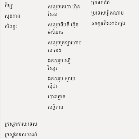
ប្រទេសថៃ
កីឡា
សម្តេចតេជោ ហ៊ុន
ប្រទេសវៀតណាម
សែន
សុខភាព
សមុទ្រចិនខាងត្បូង
សម្ដេចធិបតី ហ៊ុន
សិល្បៈ
ម៉ាណែត
សម្ដេចក្រឡាហោម
ស ខេង
ឯកឧត្តម វង្សី
វិស្សុត
ឯកឧត្តម ស្វាយ
ស៊ីថា
បោះឆ្នោត
សន្តិភាព
ក្រសួងការបរទេស
ក្រសួងទេសចរណ៍