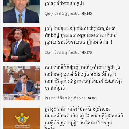
ប្រទេសថៃមកលើកម្ពុជា
ថ្ងៃសុក្រ ទី១៩ ខែធ្នូ ឆ្នាំ២០២៥
840
ប្រមុខការទូតចិនព្រមានថា ជម្លោះកម្ពុជា-ថៃ
កំពុងបំផ្លាញដល់សាមគ្គីភាពអាស៊ាន ចាំបាច់
ត្រូវឈានដល់បទឈប់បាញ់ជាអាទិភាព !
ថ្ងៃសុក្រ ទី១៩ ខែធ្នូ ឆ្នាំ២០២៥
876
សហភាពអឺរ៉ុបបង្ហាញការគាំទ្រចំពោះកម្ពុជាក្នុង
ការងារមនុស្សធម៌ និងបន្តតាមដាន អំពីស្ថាន
ការណ៍វិវត្តន៍នៃជម្លោះតាមព្រំដែនដោយយកចិត្ត
ទុកដាក់ខ្ពស់
ថ្ងៃព្រហស្បតិ៍ ទី១៨ ខែធ្នូ ឆ្នាំ២០២៥
820
ក្រសួងការពារជាតិ៖ ថៃនៅតែបន្តរំលោភ
បំពានលើបទឈប់បាញ់ និង«សេចក្តីថ្លែងការណ៍
រួមស្តីពីកិច្ចព្រមព្រៀង សន្តិភាព រវាងកម្ពុជា