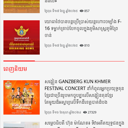
និងថៃ»
ថ្ងៃពុធ ទី១៧ ខែធ្នូ ឆ្នាំ២០២៥
857
យោធាថៃបានបន្តប្រើប្រាស់យន្តហោះចម្បាំង F-
16 ទម្លាក់គ្រាប់បែកចូលក្នុងភូមិសាស្ត្រភូមិព្រៃ
ចាន់
ថ្ងៃពុធ ទី១៧ ខែធ្នូ ឆ្នាំ២០២៥
810
ពេញនិយម
សង្វៀន GANZBERG KUN KHMER
FESTIVAL CONCERT នាំកំពូលអ្នកប្រយុទ្ធគុន
ខ្មែរជាច្រើនរូបមកចួបគ្នាលើសង្វៀនគុនខ្មែរ
តែមួយដ៏អស្ចារ្យលើទឹកដីខេត្តបាត់ដំបង
ថ្ងៃពុធ ទី១៦ ខែតុលា ឆ្នាំ២០២៤
27329
សម្តេចធិបតី ហ៊ុន ម៉ាណែត៖ ទិវាអតីតយុទ្ធជនក្នុង