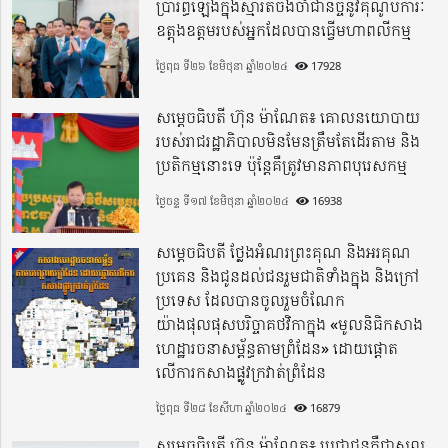
ប្រារព្ធឡើងក្នុងស្មារតីចងចាំជានិច្ចនូវគុណូបការៈ
ឧត្តុងឧត្តមរបស់អ្នកដែលបានធ្វើមហាពលីកម្ម
ថ្ងៃពុធ ទី២៦ ខែមិថុនា ឆ្នាំ២០២៤
17928
សម្តេចធិបតី ហ៊ុន ម៉ាណែត៖ គោលនយោបាយ
របស់រាជរដ្ឋាភិបាលមិនមែនត្រឹមតែដើរតាម និង
ប្រតិកម្មនោះទេ ប៉ុន្តែគឺត្រូវមានភាពបុរេសកម្ម
ថ្ងៃចន្ទ ទី១៧ ខែមិថុនា ឆ្នាំ២០២៤
16938
សម្តេចធិបតី ថ្លែងអំណរព្រះគុណ និងអរគុណ
ប្រគេន និងជូនដល់ជនរួមជាតិទាំងក្នុង​ និងក្រៅ
ប្រទេស​ ដែលបានចូលរួមចំណែក
យ៉ាងផុលផុសបរិច្ចាគថវិកាក្នុង «មូលនិធិកសាង
ហេដ្ឋារចនាសម្ព័ន្ធតាមព្រំដែន» ដោយផ្ដោត
លើការកសាងផ្លូវក្រវាត់ព្រំដែន
ថ្ងៃពុធ ទី២៨ ខែសីហា ឆ្នាំ២០២៤
16879
សម្តេចធិបតី ហ៊ុន ម៉ាណែត៖ ប្រជាជនគឺជាស្នូល