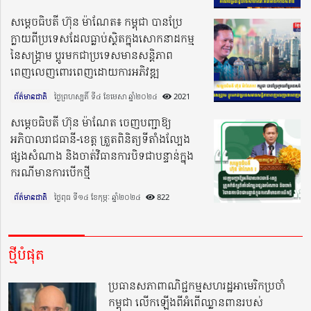
សម្ដេចធិបតី ហ៊ុន ម៉ាណែត៖ កម្ពុជា បានប្រែ
ក្លាយពីប្រទេសដែលធ្លាប់ស្ថិតក្នុងសោកនាដកម្ម
នៃសង្រ្គាម ប្ដូរមកជាប្រទេសមានសន្ដិភាព
ពេញលេញពោរពេញដោយការអភិវឌ្ឍ
ព័ត៌មានជាតិ
ថ្ងៃព្រហស្បតិ៍ ទី៤ ខែមេសា ឆ្នាំ២០២៤​
2021
សម្តេចធិបតី ហ៊ុន ម៉ាណែត ចេញបញ្ជាឱ្យ
អភិបាលរាជធានី-ខេត្ត ត្រួតពិនិត្យទីតាំងល្បែង
ផ្សងសំណាង និងចាត់វិធានការបិទជាបន្ទាន់ក្នុង
ករណីមានការបើកថ្មី
ព័ត៌មានជាតិ
ថ្ងៃពុធ ទី១៤ ខែកុម្ភៈ ឆ្នាំ២០២៤​
822
ថ្មីបំផុត
ប្រធានសភាពាណិជ្ជកម្មសហរដ្ឋអាមេរិកប្រចាំ
កម្ពុជា លើកឡើងពីអំពើឈ្លានពានរបស់