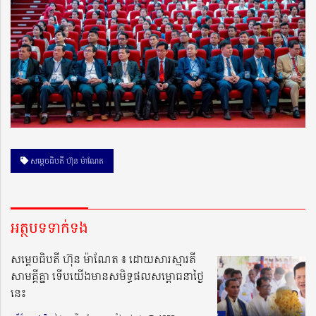
សម្ដេចធិបតី ហ៊ុន ម៉ាណែត
អត្ថបទទាក់ទង
សម្តេចធិបតី ហ៊ុន ម៉ាណែត ៖ ដោយសារស្មារតី
សាមគ្គីគ្នា ទើបយើងមានសមិទ្ធផលសម្ពោធនាថ្ងៃ
នេះ