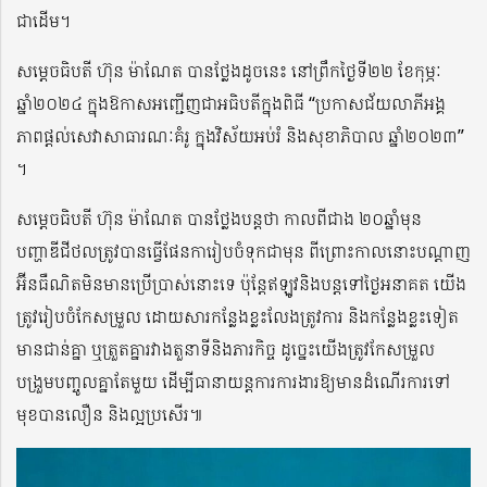
ជាដើម។
សម្តេចធិបតី ហ៊ុន ម៉ាណែត បានថ្លែងដូចនេះ នៅព្រឹកថ្ងៃទី២២ ខែកុម្ភៈ
ឆ្នាំ២០២៤ ក្នុងឱកាសអញ្ជើញជាអធិបតីក្នុងពិធី “ប្រកាសជ័យលាភីអង្គ
ភាពផ្ដល់សេវាសាធារណៈគំរូ ក្នុងវិស័យអប់រំ និងសុខាភិបាល ឆ្នាំ២០២៣”
។
សម្តេចធិបតី ហ៊ុន ម៉ាណែត បានថ្លែងបន្តថា កាលពីជាង ២០ឆ្នាំមុន
បញ្ហាឌីជីថលត្រូវបានធ្វើផែនការៀបចំទុកជាមុន ពីព្រោះកាលនោះបណ្ដាញ
អ៊ីនធឺណិតមិនមានប្រើប្រាស់នោះទេ ប៉ុន្តែឥឡូវនិងបន្តទៅថ្ងៃអនាគត យើង
ត្រូវរៀបចំកែសម្រួល ដោយសារកន្លែងខ្លះលែងត្រូវការ និងកន្លែងខ្លះទៀត
មានជាន់គ្នា ឬត្រួតគ្នារវាងតួនាទីនិងភារកិច្ច ដូច្នេះយើងត្រូវកែសម្រួល
បង្រួមបញ្ចូលគ្នាតែមួយ ដើម្បីធានាយន្តការការងារឱ្យមានដំណើរការទៅ
មុខបានលឿន និងល្អប្រសើរ៕