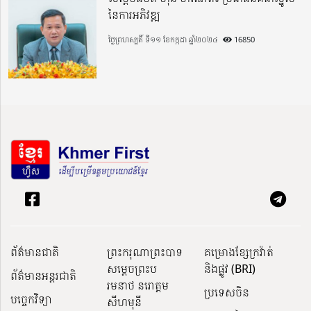
នៃការអភិវឌ្ឍ
ថ្ងៃព្រហស្បតិ៍ ទី១១ ខែកក្កដា ឆ្នាំ២០២៤
16850
ព័ត៌មានជាតិ
ព្រះករុណាព្រះបាទ
គម្រោងខ្សែក្រវ៉ាត់
សម្តេចព្រះប
និងផ្លូវ (BRI)
ព័ត៌មានអន្តរជាតិ
រមនាថ នរោត្តម
ប្រទេសចិន
បច្ចេកវិទ្យា
សីហមុនី