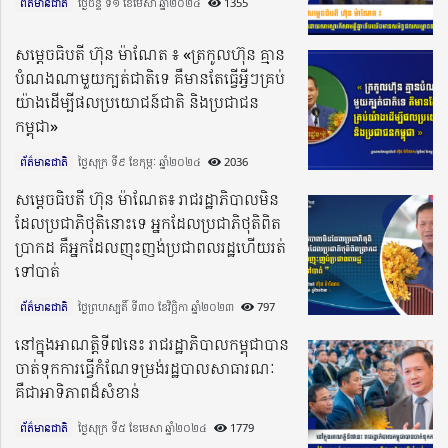
ព័ត៌មានជាតិ
ថ្ងៃចន្ទ ទី១ ខែមេសា ឆ្នាំ២០២៤​
1355
សម្តេចធិបតី ហ៊ុន ម៉ាណែត ៖ «ត្រកូលហ៊ុន គ្មាន
បំណងណាមួយក្បត់ជាតិទេ គឺមានតែធ្វើអ្វីៗគ្រប់
យ៉ាងដើម្បីផលប្រយោជន៍ជាតិ និងប្រជាជន
កម្ពុជា»
ព័ត៌មានជាតិ
ថ្ងៃសុក្រ ទី៩ ខែកុម្ភៈ ឆ្នាំ២០២៤​
2036
សម្តេចធិបតី ហ៊ុន ម៉ាណែត៖ រាជរដ្ឋាភិបាលមិន
ដែលប្រជាភិថុតិនោះទេ អ្នកដែលប្រជាភិថុតិពិត
ប្រាកដ គឺអ្នកដែលញុះញង់ប្រជាពលរដ្ឋហើយរត់
ទៅបាត់
ព័ត៌មានជាតិ
ថ្ងៃព្រហស្បតិ៍ ទី៣០ ខែវិច្ឆិកា ឆ្នាំ២០២៣​
797
នៅក្នុងអាណត្តិទី៧នេះ រាជរដ្ឋាភិបាលកម្ពុជាបាន
ចាត់ទុកការធ្វើកំណែទម្រង់រដ្ឋបាលសាធារណៈ
គឺជាអាទិភាពដ៏សំខាន់
ព័ត៌មានជាតិ
ថ្ងៃសុក្រ ទី៥ ខែមេសា ឆ្នាំ២០២៤​
1779