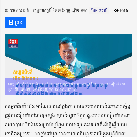
ដោយ៖ ស៊ុន ដារ៉ា ​​ | ថ្ងៃព្រហស្បតិ៍ ទី២២ ខែកុម្ភៈ ឆ្នាំ២០២៤
ព័ត៌មានជាតិ
1616
ព្រីន
សម្តេចធិបតី ហ៊ុន ម៉ាណែត ៖ ផែនយុទ្ធសាស្ត្រការងាររបស់រដ្ឋាភិបាលត្រូវបានរៀបចំទុកជា
មុន ដើម្បីឆ្លើយតបទៅនឹងតម្រូវការនាពេលអនាគត
សម្តេចធិបតី ហ៊ុន ម៉ាណែត បានថ្លែងថា គោលនយោបាយនិងរចនាសម្ព័ន្ធ
ត្រូវបានរៀបចំនៅតាមក្រសួង-ស្ថាប័នមួយចំនួន ជួនកាលការរៀបចំគោល
នយោបាយមិនមែនសម្រាប់ប្រើក្នុងពេលឥឡូវនេះទេ តែគឺដើម្បីឆ្លើយតប
ទៅនឹងតម្រូវការ ២០ឆ្នាំទៅមុខ ជាឧទាហរណ៍អង្គភាពបរិវត្តកម្មឌីជីថល