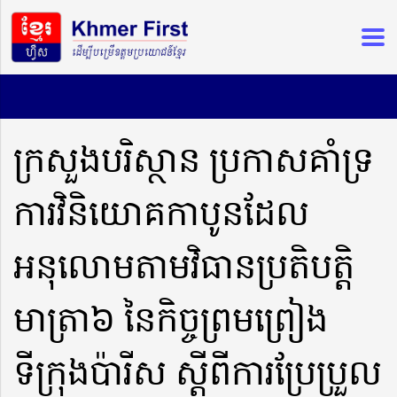
ក្រសួងបរិស្ថាន ប្រកាសគាំទ្រ
ការវិនិយោគកាបូនដែល
អនុលោមតាមវិធានប្រតិបត្តិ
មាត្រា៦ នៃកិច្ចព្រមព្រៀង
ទីក្រុងប៉ារីស ស្តីពីការប្រែប្រួល