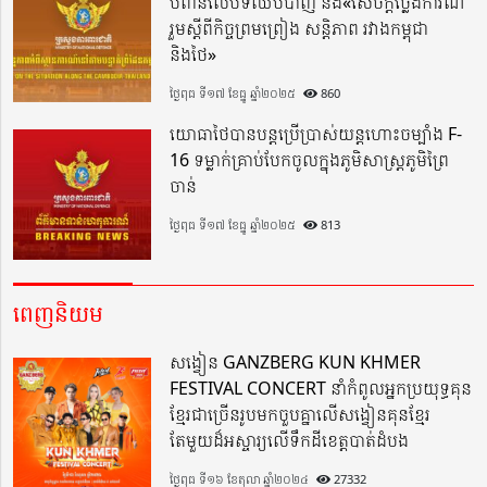
បំពានលើបទឈប់បាញ់ និង«សេចក្តីថ្លែងការណ៍
រួមស្តីពីកិច្ចព្រមព្រៀង សន្តិភាព រវាងកម្ពុជា
និងថៃ»
ថ្ងៃពុធ ទី១៧ ខែធ្នូ ឆ្នាំ២០២៥
860
យោធាថៃបានបន្តប្រើប្រាស់យន្តហោះចម្បាំង F-
16 ទម្លាក់គ្រាប់បែកចូលក្នុងភូមិសាស្ត្រភូមិព្រៃ
ចាន់
ថ្ងៃពុធ ទី១៧ ខែធ្នូ ឆ្នាំ២០២៥
813
ពេញនិយម
សង្វៀន GANZBERG KUN KHMER
FESTIVAL CONCERT នាំកំពូលអ្នកប្រយុទ្ធគុន
ខ្មែរជាច្រើនរូបមកចួបគ្នាលើសង្វៀនគុនខ្មែរ
តែមួយដ៏អស្ចារ្យលើទឹកដីខេត្តបាត់ដំបង
ថ្ងៃពុធ ទី១៦ ខែតុលា ឆ្នាំ២០២៤
27332