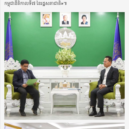
កម្ពុជានីតិកាលទី៧ នៃរដ្ឋសភាជាតិ»៕