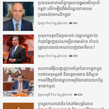
ប្រធានសភាពាណិជ្ជកម្មសហរដ្ឋអាមេរិកប្រចាំ
កម្ពុជា លើកឡើងពីអំពើឈ្លានពានរបស់
ប្រទេសថៃមកលើកម្ពុជា
ថ្ងៃសុក្រ ទី១៩ ខែធ្នូ ឆ្នាំ២០២៥
845
ប្រមុខការទូតចិនព្រមានថា ជម្លោះកម្ពុជា-ថៃ
កំពុងបំផ្លាញដល់សាមគ្គីភាពអាស៊ាន ចាំបាច់
ត្រូវឈានដល់បទឈប់បាញ់ជាអាទិភាព !
ថ្ងៃសុក្រ ទី១៩ ខែធ្នូ ឆ្នាំ២០២៥
878
សហភាពអឺរ៉ុបបង្ហាញការគាំទ្រចំពោះកម្ពុជាក្នុង
ការងារមនុស្សធម៌ និងបន្តតាមដាន អំពីស្ថាន
ការណ៍វិវត្តន៍នៃជម្លោះតាមព្រំដែនដោយយកចិត្ត
ទុកដាក់ខ្ពស់
ថ្ងៃព្រហស្បតិ៍ ទី១៨ ខែធ្នូ ឆ្នាំ២០២៥
828
ក្រសួងការពារជាតិ៖ ថៃនៅតែបន្តរំលោភ