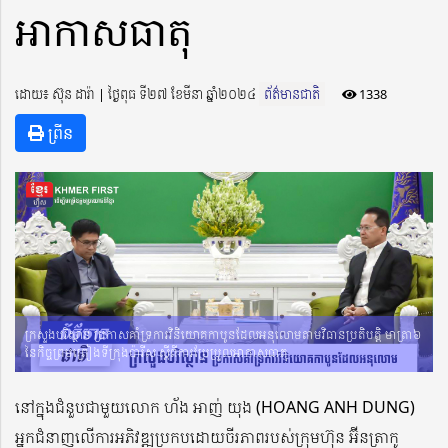
អាកាសធាតុ
ដោយ៖ ស៊ុន ដារ៉ា ​​ | ថ្ងៃពុធ ទី២៧ ខែមីនា ឆ្នាំ២០២៤
ព័ត៌មានជាតិ
1338
ព្រីន
ក្រសួងបរិស្ថាន ប្រកាសគាំទ្រការវិនិយោគកាបូនដែលអនុលោមតាមវិធានប្រតិបត្តិ មាត្រា៦
នៃកិច្ចព្រមព្រៀងទីក្រុងប៉ារីស ស្តីពីការប្រែប្រួលអាកាសធាតុ
នៅក្នុងជំនួបជាមួយលោក ហ័ង អាញ់ យុង (HOANG ANH DUNG)
អ្នកជំនាញលើការអភិវឌ្ឍប្រកបដោយចីរភាពរបស់ក្រុមហ៊ុន អ៊ីនត្រាកូ