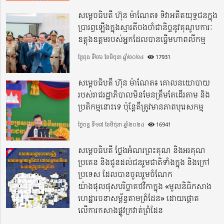
សម្តេចធិបតី ហ៊ុន ម៉ាណែត៖ ទិវាអតីតយុទ្ធជនក្នុង
ប្រារព្ធឡើងក្នុងស្មារតីចងចាំជានិច្ចនូវគុណូបការៈ
ឧត្តុងឧត្តមរបស់អ្នកដែលបានធ្វើមហាពលីកម្ម
ថ្ងៃពុធ ទី២៦ ខែមិថុនា ឆ្នាំ២០២៤
17931
សម្តេចធិបតី ហ៊ុន ម៉ាណែត៖ គោលនយោបាយ
របស់រាជរដ្ឋាភិបាលមិនមែនត្រឹមតែដើរតាម និង
ប្រតិកម្មនោះទេ ប៉ុន្តែគឺត្រូវមានភាពបុរេសកម្ម
ថ្ងៃចន្ទ ទី១៧ ខែមិថុនា ឆ្នាំ២០២៤
16941
សម្តេចធិបតី ថ្លែងអំណរព្រះគុណ និងអរគុណ
ប្រគេន និងជូនដល់ជនរួមជាតិទាំងក្នុង​ និងក្រៅ
ប្រទេស​ ដែលបានចូលរួមចំណែក
យ៉ាងផុលផុសបរិច្ចាគថវិកាក្នុង «មូលនិធិកសាង
ហេដ្ឋារចនាសម្ព័ន្ធតាមព្រំដែន» ដោយផ្ដោត
លើការកសាងផ្លូវក្រវាត់ព្រំដែន