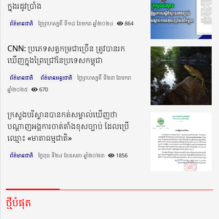
ក្នុងរដូវប្រាំង
ព័ត៌មានជាតិ
ថ្ងៃព្រហស្បតិ៍ ទី១៨ ខែមករា ឆ្នាំ២០២៤​
864
CNN: ប្រភេទសត្វកម្រជាច្រើន ត្រូវបានរក
ឃើញក្នុងព្រៃជ្រៅនៃប្រទេសកម្ពុជា
ព័ត៌មានជាតិ
ព័ត៌មានអន្តរជាតិ
ថ្ងៃព្រហស្បតិ៍ ទី២៣ ខែមករា
ឆ្នាំ២០២៥​
670
ក្រសួងបរិស្ថានបានកត់សម្គាល់ឃើញថា
បណ្តាញអង្គការចាត់តាំងខុសច្បាប់ ដែលប្រើ
ឈ្មោះ «មាតាធម្មជាតិ»
ព័ត៌មានជាតិ
ថ្ងៃពុធ ទី២៤ ខែឧសភា ឆ្នាំ២០២៣​
1856
ថ្មីបំផុត