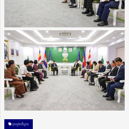
ក្រសួងបរិស្ថាន