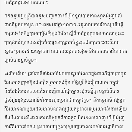
ការប្រែប្រួលអាកាសធាតុ។
ឯកឧត្តមរដ្ឋមន្រ្តីបានគូសបញ្ជាក់ថា ដើម្បីទទួលបានភាពស្អាតជំរុញដល់
ពាណិជ្ជកម្មកាបូន ៤១.៧% នៅឆ្នាំ២០៣០ អនុលោមតាមវិធានប្រតិបត្តិ
មាត្រា៦ នៃកិច្ចព្រមព្រៀងទីក្រុងប៉ារីស ស្តីពីការប្រែប្រួលអាកាសធាតុនេះ
ក្រសួងបរិស្ថានបានរៀបចំយុទ្ធសាស្រ្តរបស់ខ្លួនរួចជាស្រេច នោះគឺភាព
ស្អាត ប្រកបដោយតម្លាភាព គណនេយ្យភាពសង្គម និងគោរពតាមវិធានការ
ច្បាប់បានខ្ជាប់ខ្ជួន។
«លើសពីនេះ គ្រប់ភាគីទាំងអស់ដែលបានរួមចំណែកក្នុងពាណិជ្ជកម្មកាបូន
ដែលមានក្រុមហ៊ុនជាច្រើន រួមមានជប៉ុន សិង្ហបូរី និងវៀតណាម កម្ពុជា
នឹងបែងចែកភាគលាភនៃការធ្វើពាណិជ្ជកម្មនេះជូនស្មើគ្នា បន្ទាប់ពីបាន
ផ្តល់ជូននូវប្រយោជន៍ទាំងនេះជូនប្រជាជនកម្ពុជារួច។ នឹងកម្ពុជាមិនឱ្យអ្នក
វិនិយោគណាមួយដែលមានបំណងល្អជួយកម្ពុជាខាតប្រយោជន៍នោះឡើយ
គឺយើងឈរលើគោលការណ៍ស្អាតពីខាងក្នុង មិនកេងចំណេញ ដើម្បីជំរុញ
ការវិនិយោគបៃតង ស្របតាមយុទ្ធសាស្រ្តបញ្ចកោណរបស់រាជរដ្ឋាភិបាល