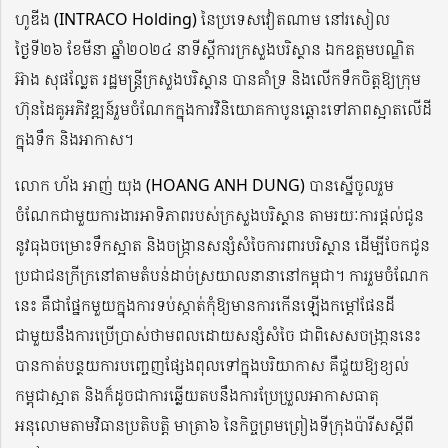
ហូឌីង (INTRACO Holding) នៃប្រទេសវៀតណាម នៅរសៀល
ថ្ងៃទី២៦ ខែមីនា ឆ្នាំ២០២៤ នាទីស្តីការក្រសួងបរិស្ថាន ឯកឧត្តមបណ្ឌិត
អ៊ាង សុផល្លែត រដ្ឋមន្រ្តីក្រសួងបរិស្ថាន បានគាំទ្រ និងលើកទឹកចិត្តឱ្យក្រុម
ហ៊ុនដៃគូអភិវឌ្ឍន៍រួមចំណែកក្នុងការវិនិយោគកាបូនឆ្ពោះទៅភាពស្អាតលើដី
ក្នុងទឹក និងអាកាស។
លោក ហ័ង អាញ់ យុង (HOANG ANH DUNG) បានស្នើចូលរួម
ចំណែកជាមួយការងារអាទិភាពរបស់ក្រសួងបរិស្ថាន តាមរយៈការផ្តល់ជូន
នូវធុងចម្រោះទឹកស្អាត និងចង្រ្កានសន្សំសំចៃការពារបរិស្ថាន ដើម្បីចែកជូន
ប្រជាជនក្រីក្រនៅតាមតំបន់ដាច់ស្រយាលនានានៅកម្ពុជា។ ការរួមចំណែក
នេះ គឺជាផ្នែកមួយក្នុងការទប់ស្កាត់កុំឱ្យមានការកើនឡើងកម្តៅផែនដី
ជាមួយនឹងការប្រើប្រាស់ថាមពលដោយសន្សំសំចៃ ជាពិសេសចង្រា្កននេះ
បានកាត់បន្ថយការបញ្ចេញផ្សែងពុលទៅក្នុងបរិយាកាស គឺជួយឱ្យខ្យល់
កម្ពុជាស្អាត និងក៏ដូចជាការឆ្លើយតបនឹងការប្រែប្រួលអាកាសធាតុ
អនុលោមតាមវិធានប្រតិបត្តិ មាត្រា៦ នៃកិច្ចព្រមព្រៀងទីក្រុងប៉ារីសស្តីពី