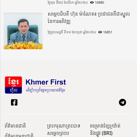
ថ្ងៃពុធ ទី២៨ ខែសីហា ឆ្នាំ២០២៤
16880
សម្តេចធិបតី ហ៊ុន ម៉ាណែត៖ ប្រជាជនគឺជាស្នូល
នៃការអភិវឌ្ឍ
ថ្ងៃព្រហស្បតិ៍ ទី១១ ខែកក្កដា ឆ្នាំ២០២៤
16851
ព័ត៌មានជាតិ
ព្រះករុណាព្រះបាទ
គម្រោងខ្សែក្រវ៉ាត់
សម្តេចព្រះប
និងផ្លូវ (BRI)
ព័ត៌មានអន្តរជាតិ