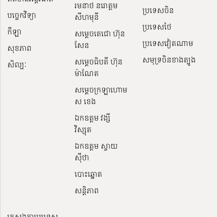
រមនាថ នរោត្តម
ប្រទេសចិន
បច្ចេកវិទ្យា
សីហមុនី
ប្រទេសថៃ
កីឡា
សម្តេចតេជោ ហ៊ុន
ប្រទេសវៀតណាម
សែន
សុខភាព
សមុទ្រចិនខាងត្បូង
សម្ដេចធិបតី ហ៊ុន
សិល្បៈ
ម៉ាណែត
សម្ដេចក្រឡាហោម
ស ខេង
ឯកឧត្តម វង្សី
វិស្សុត
ឯកឧត្តម ស្វាយ
ស៊ីថា
បោះឆ្នោត
សន្តិភាព
ក្រសួងការបរទេស