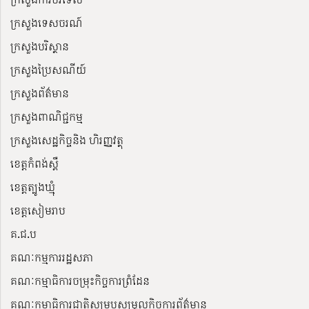
ក្រសួងទេសចរណ៍
ក្រសួងបរិស្ថាន
ក្រសួងប្រៃសណីយ៍
ក្រសួងព័ត៌មាន
ក្រសួងពាណិជ្ជកម្ម
ក្រសួងសេដ្ឋកិច្ចនិង ហិរញ្ញវត្ថុ
ខេត្តកំពង់ស្ពឺ
ខេត្តត្បូងឃ្មុំ
ខេត្តសៀមរាប
គ.ជ.ប
គណៈកម្មការរដ្ឋសភា
គណៈកម្មាធិការចម្រុះកិច្ចការព្រំដែន
គណៈកម្មាធិការជាតិសម្របសម្រួលកិច្ចការព័ត៌មាន