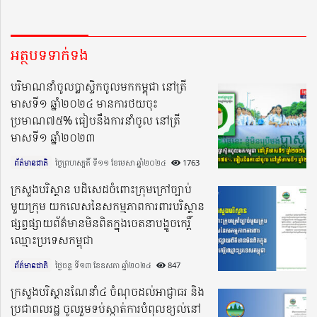
អត្ថបទទាក់ទង
បរិមាណនាំចូលប្លាស្ទិកចូលមកកម្ពុជា នៅត្រី
មាសទី១ ឆ្នាំ២០២៤ មានការថយចុះ
ប្រមាណ៧៥% ធៀបនឹងការនាំចូល នៅត្រី
មាសទី១ ឆ្នាំ២០២៣
ព័ត៌មានជាតិ
ថ្ងៃព្រហស្បតិ៍ ទី១១ ខែមេសា ឆ្នាំ២០២៤​
1763
ក្រសួងបរិស្ថាន បដិសេដចំពោះក្រុមក្រៅច្បាប់
មួយក្រុម យកលេសនៃសកម្មភាពការពារបរិស្ថាន
ផ្សព្វផ្សាយព័ត៌មានមិនពិតក្នុងចេតនាបង្ខូចកេរ្ដិ៍
ឈ្មោះប្រទេសកម្ពុជា
ព័ត៌មានជាតិ
ថ្ងៃចន្ទ ទី១៣ ខែឧសភា ឆ្នាំ២០២៤​
847
ក្រសួងបរិស្ថានណែនាំ៤ ចំណុចដល់អាជ្ញាធរ និង
ប្រជាពលរដ្ឋ ចូលរួមទប់ស្កាត់ការបំពុលខ្យល់នៅ