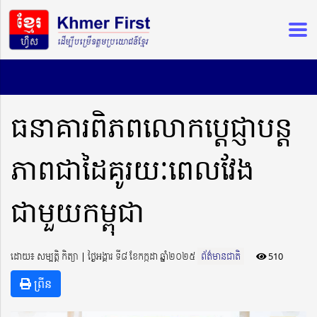
ធនាគារពិភពលោកប្ដេជ្ញាបន្ត
ភាពជាដៃគូរយៈពេលវែង
ជាមួយកម្ពុជា
ដោយ៖ សម្បត្តិ កិត្យា ​​ | ថ្ងៃអង្គារ ទី៨ ខែកក្កដា ឆ្នាំ២០២៥
ព័ត៌មានជាតិ
510
ព្រីន