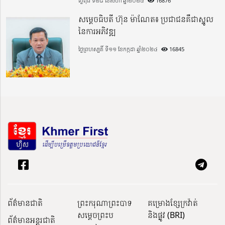
ថ្ងៃពុធ ទី២៨ ខែសីហា ឆ្នាំ២០២៤
16876
សម្តេចធិបតី ហ៊ុន ម៉ាណែត៖ ប្រជាជនគឺជាស្នូល
នៃការអភិវឌ្ឍ
ថ្ងៃព្រហស្បតិ៍ ទី១១ ខែកក្កដា ឆ្នាំ២០២៤
16845
ព័ត៌មានជាតិ
ព្រះករុណាព្រះបាទ
គម្រោងខ្សែក្រវ៉ាត់
សម្តេចព្រះប
និងផ្លូវ (BRI)
ព័ត៌មានអន្តរជាតិ