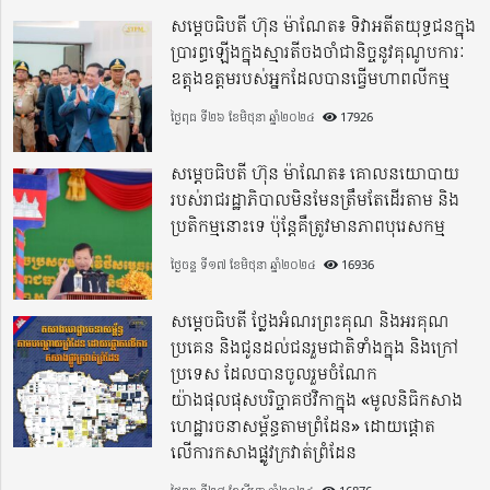
សម្តេចធិបតី ហ៊ុន ម៉ាណែត៖ ទិវាអតីតយុទ្ធជនក្នុង
ប្រារព្ធឡើងក្នុងស្មារតីចងចាំជានិច្ចនូវគុណូបការៈ
ឧត្តុងឧត្តមរបស់អ្នកដែលបានធ្វើមហាពលីកម្ម
ថ្ងៃពុធ ទី២៦ ខែមិថុនា ឆ្នាំ២០២៤
17926
សម្តេចធិបតី ហ៊ុន ម៉ាណែត៖ គោលនយោបាយ
របស់រាជរដ្ឋាភិបាលមិនមែនត្រឹមតែដើរតាម និង
ប្រតិកម្មនោះទេ ប៉ុន្តែគឺត្រូវមានភាពបុរេសកម្ម
ថ្ងៃចន្ទ ទី១៧ ខែមិថុនា ឆ្នាំ២០២៤
16936
សម្តេចធិបតី ថ្លែងអំណរព្រះគុណ និងអរគុណ
ប្រគេន និងជូនដល់ជនរួមជាតិទាំងក្នុង​ និងក្រៅ
ប្រទេស​ ដែលបានចូលរួមចំណែក
យ៉ាងផុលផុសបរិច្ចាគថវិកាក្នុង «មូលនិធិកសាង
ហេដ្ឋារចនាសម្ព័ន្ធតាមព្រំដែន» ដោយផ្ដោត
លើការកសាងផ្លូវក្រវាត់ព្រំដែន