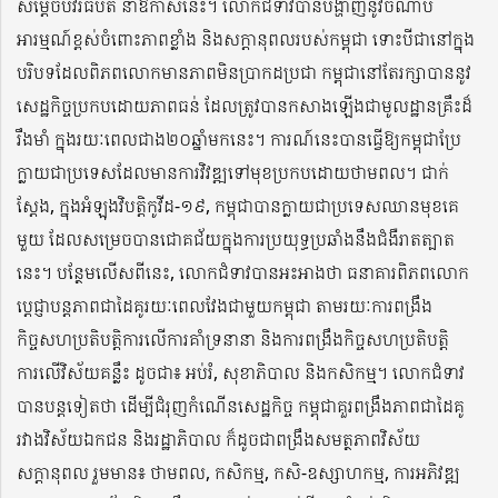
សម្ដេចបវរធិបតី នាឱកាសនេះ។ លោកជំទាវបានបង្ហាញនូវចំណាប់
អារម្មណ៍ខ្ពស់ចំពោះភាពខ្លាំង និងសក្ដានុពលរបស់កម្ពុជា ទោះបីជានៅក្នុង
បរិបទដែលពិភពលោកមានភាពមិនប្រាកដប្រជា កម្ពុជានៅតែរក្សាបាននូវ
សេដ្ឋកិច្ចប្រកបដោយភាពធន់ ដែលត្រូវបានកសាងឡើងជាមូលដ្ឋានគ្រឹះដ៏
រឹងមាំ ក្នុងរយៈពេលជាង២០ឆ្នាំមកនេះ។ ការណ៍នេះបានធ្វើឱ្យកម្ពុជាប្រែ
ក្លាយជាប្រទេសដែលមានការវិវឌ្ឍទៅមុខប្រកបដោយថាមពល។ ជាក់
ស្ដែង, ក្នុងអំឡុងវិបត្តិកូវីដ-១៩, កម្ពុជាបានក្លាយជាប្រទេសឈានមុខគេ
មួយ ដែលសម្រេចបានជោគជ័យក្នុងការប្រយុទ្ធប្រឆាំងនឹងជំងឺរាតត្បាត
នេះ។ បន្ថែមលើសពីនេះ, លោកជំទាវបានអះអាងថា ធនាគារពិភពលោក
ប្ដេជ្ញាបន្តភាពជាដៃគូរយៈពេលវែងជាមួយកម្ពុជា តាមរយៈការពង្រឹង
កិច្ចសហប្រតិបត្តិការលើការគាំទ្រនានា និងការពង្រឹងកិច្ចសហប្រតិបត្តិ
ការលើវិស័យគន្លឹះ ដូចជា៖ អប់រំ, សុខាភិបាល និងកសិកម្ម។ លោកជំទាវ
បានបន្តទៀតថា ដើម្បីជំរុញកំណើនសេដ្ឋកិច្ច កម្ពុជាគួរពង្រឹងភាពជាដៃគូ
រវាងវិស័យឯកជន និងរដ្ឋាភិបាល ក៏ដូចជាពង្រឹងសមត្ថភាពវិស័យ
សក្ដានុពល រួមមាន៖ ថាមពល, កសិកម្ម, កសិ-ឧស្សាហកម្ម, ការអភិវឌ្ឍ