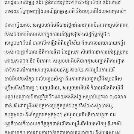
ហេដ្ឋារចនាសម្ព័ន្ធ និងពង្រឹងការតភ្ជាប់ទៅកាន់ទីផ្សារតំបន់ និងសកល
តាមរយៈកិច្ចព្រមព្រៀងពាណិជ្ជកម្មទ្វេភាគី និងពហុភាគីដែលមានស្រាប់។
ជាការឆ្លើយតប, សម្ដេចបវរធិបតីបានថ្លែងអំណរគុណចំពោះការរួមចំណែក
របស់ធនាគារពិភពលោកក្នុងការអភិវឌ្ឍសង្គម-សេដ្ឋកិច្ចកម្ពុជា។
សម្ដេចបវរធិបតី បានលើកឡើងអំពីចក្ខុវិស័យ និងគោលនយោបាយគន្លឹះ
របស់រាជរដ្ឋាភិបាល នីតិកាលទី៧ នៃរដ្ឋសភា សំដៅធានាការអភិវឌ្ឍប្រកប
ដោយភាពធន់ និង ចីរភាព។ សម្ដេចបវរធិបតីបានគូសបញ្ជាក់ពីការផ្ដោត
អាទិភាពលើការកសាងមូលធនមនុស្ស តាមរយៈការពង្រឹងការអប់រំ
ចាប់ពីបឋមសិក្សា ដល់មធ្យមសិក្សា និងការដាក់ចេញកម្មវិធីតម្រង់ទិស
ជ្រើសរើសជំនាញ ។ បន្ថែមពីនេះ, សម្ដេចបវរធិបតី ក៏បានលើកពីកម្មវិធី
បណ្ដុះបណ្ដាលជំនាញវិជ្ជាជីវៈដោយឥតគិតថ្លៃ សម្រាប់យុវជន ១,៥លាន
នាក់ សំដៅពង្រឹងសមត្ថភាពប្រកួតប្រជែងក្នុងវិស័យឧស្សាហកម្ម,
កម្មន្តសាល និងខ្សែច្រវាក់ផ្គត់ផ្គង់។ សម្ដេចបវរធិបតីបានបន្តថា រាជ
រដ្ឋាភិបាលក៏បានយកចិត្តទុកដាក់លើការពង្រឹងវិស័យកសិកម្ម និងកសិ-
ឧស្សាហកម្ម តាមរយៈការដាក់ចេញគោលនយោបាយ និងយុទ្ធសាស្ត្រ