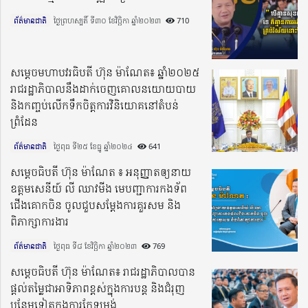
ព័ត៌មានជាតិ
ថ្ងៃព្រហស្បតិ៍ ទី៣០ ខែវិច្ឆិកា ឆ្នាំ២០២៣​
710
សម្តេចមហាបវរធិបតី ហ៊ុន ម៉ាណែត៖ ឆ្នាំ២០២៥
រាជរដ្ឋាភិបាលនឹងដាក់​ចេញគោលនយោយបាយ
និងកញ្ចប់​លើក​ទឹកចិត្តការវិនិយោគ​នៅតំបន់​
ព្រំដែន​
ព័ត៌មានជាតិ
ថ្ងៃពុធ ទី២៥ ខែធ្នូ ឆ្នាំ២០២៤​
641
សម្តេចធិបតី ហ៊ុន ម៉ាណែត ៖ អនុញ្ញាតឲ្យនាយ
ឧត្តមសេនីយ៍ លី ឈាវមីង មេបញ្ជាការកងទ័ព
ជើងគោកចិន ចូលជួបសម្តែងការគួរសម និង
ពិភាក្សាការងារ
ព័ត៌មានជាតិ
ថ្ងៃពុធ ទី៨ ខែវិច្ឆិកា ឆ្នាំ២០២៣​
769
សម្តេចធិបតី ហ៊ុន ម៉ាណែត៖ រាជរដ្ឋាភិបាលបាន
ផ្តល់តម្លៃជាអាទិភាពខ្ពស់ក្នុងការបន្ត និងជំរុញ
បន្ថែមទៀតក្នុងការកែទម្រង់