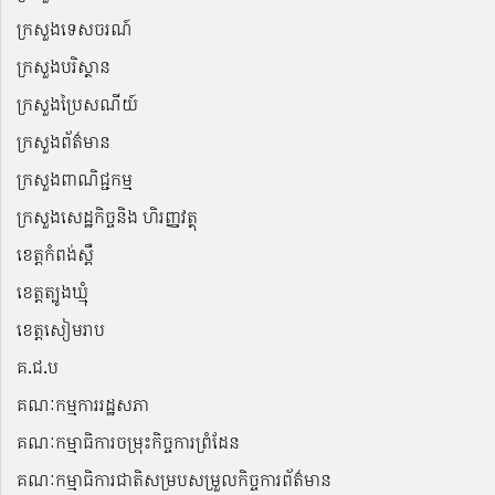
ក្រសួងទេសចរណ៍
ក្រសួងបរិស្ថាន
ក្រសួងប្រៃសណីយ៍
ក្រសួងព័ត៌មាន
ក្រសួងពាណិជ្ជកម្ម
ក្រសួងសេដ្ឋកិច្ចនិង ហិរញ្ញវត្ថុ
ខេត្តកំពង់ស្ពឺ
ខេត្តត្បូងឃ្មុំ
ខេត្តសៀមរាប
គ.ជ.ប
គណៈកម្មការរដ្ឋសភា
គណៈកម្មាធិការចម្រុះកិច្ចការព្រំដែន
គណៈកម្មាធិការជាតិសម្របសម្រួលកិច្ចការព័ត៌មាន