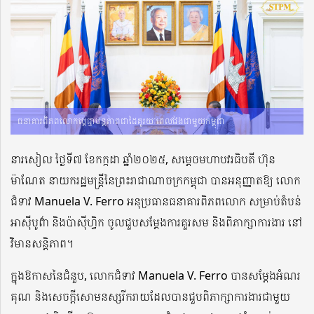
ធនាគារពិភពលោកប្ដេជ្ញាបន្តភាពជាដៃគូរយៈពេលវែងជាមួយកម្ពុជា
នារសៀល ថ្ងៃទី៧ ខែកក្កដា ឆ្នាំ២០២៥, សម្តេចមហាបវរធិបតី ហ៊ុន
ម៉ាណែត នាយករដ្ឋមន្ត្រីនៃព្រះរាជាណាចក្រកម្ពុជា បានអនុញ្ញាតឱ្យ លោក
ជំទាវ Manuela V. Ferro អនុប្រធានធនាគារពិភពលោក សម្រាប់តំបន់
អាស៊ីបូព៌ា និងប៉ាស៊ីហ្វិក ចូលជួបសម្តែងការគួរសម និងពិភាក្សាការងារ នៅ
វិមានសន្ដិភាព។
ក្នុងឱកាសនៃជំនួប, លោកជំទាវ Manuela V. Ferro បានសម្ដែងអំណរ
គុណ និងសេចក្តីសោមនស្សរីករាយដែលបានជួបពិភាក្សាការងារជាមួយ