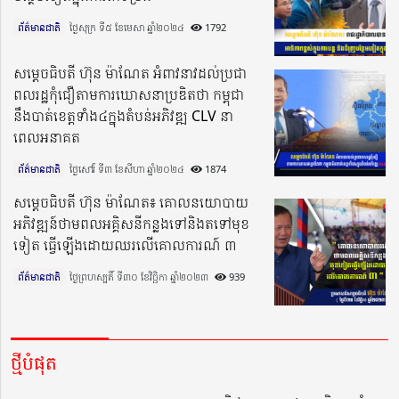
ព័ត៌មានជាតិ
ថ្ងៃសុក្រ ទី៥ ខែមេសា ឆ្នាំ២០២៤​
1792
សម្តេចធិបតី ហ៊ុន ម៉ាណែត អំពាវនាវដល់ប្រជា
ពលរដ្ឋកុំជឿតាមការឃោសនាប្រឌិតថា កម្ពុជា
នឹងបាត់ខេត្តទាំង៤ក្នុងតំបន់អភិវឌ្ឍ CLV នា
ពេលអនាគត
ព័ត៌មានជាតិ
ថ្ងៃសៅរ៍ ទី៣ ខែសីហា ឆ្នាំ២០២៤​
1874
សម្តេចធិបតី ហ៊ុន ម៉ាណែត៖ គោលនយោបាយ
អភិវឌ្ឍន៍ថាមពលអគ្គិសនីកន្លងទៅនិងតទៅមុខ
ទៀត ធ្វើឡើងដោយឈរលើគោលការណ៍ ៣
ព័ត៌មានជាតិ
ថ្ងៃព្រហស្បតិ៍ ទី៣០ ខែវិច្ឆិកា ឆ្នាំ២០២៣​
939
ថ្មីបំផុត