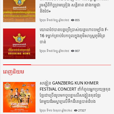
រួមស្តីពីកិច្ចព្រមព្រៀង សន្តិភាព រវាងកម្ពុជា
និងថៃ»
ថ្ងៃពុធ ទី១៧ ខែធ្នូ ឆ្នាំ២០២៥
855
យោធាថៃបានបន្តប្រើប្រាស់យន្តហោះចម្បាំង F-
16 ទម្លាក់គ្រាប់បែកចូលក្នុងភូមិសាស្ត្រភូមិព្រៃ
ចាន់
ថ្ងៃពុធ ទី១៧ ខែធ្នូ ឆ្នាំ២០២៥
807
ពេញនិយម
សង្វៀន GANZBERG KUN KHMER
FESTIVAL CONCERT នាំកំពូលអ្នកប្រយុទ្ធគុន
ខ្មែរជាច្រើនរូបមកចួបគ្នាលើសង្វៀនគុនខ្មែរ
តែមួយដ៏អស្ចារ្យលើទឹកដីខេត្តបាត់ដំបង
ថ្ងៃពុធ ទី១៦ ខែតុលា ឆ្នាំ២០២៤
27327