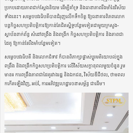
ប្រកបដោយភាពជាក់ស្ដែងនិយម ដើម្បីគាំទ្រ និងធានាភាពរឹងមាំនៃវិស័យ
ទាំងនេះ។ សម្ដេចបវរធិបតីបានជំរុញលើកទឹកចិត្ត ឱ្យធនាគារពិភពលោក
បន្តកិច្ចសហប្រតិបត្តិការឱ្យកាន់តែជិតស្និទ្ធបន្ថែមទៀតជាមួយក្រសួង-
ស្ថាប័នពាក់ព័ន្ធ សំដៅពង្រឹង និងពង្រីក កិច្ចសហប្រតិបត្តិការ និងភាពជា
ដៃគូ ឱ្យកាន់តែរឹងមាំបន្ថែមទៀត។
សម្ដេចបវរធិបតី និងលោកជំទាវ ក៏បានពិភាក្សាផ្លាស់ប្ដូរមតិយោបល់ក្នុង
ពង្រឹង និងពង្រីកកិច្ចសហប្រតិបត្តិការ លើវិស័យសក្តានុពលមួយចំនួន រួម
មាន៖ ការពង្រឹងភាពជាដៃគូរវាងរដ្ឋ និងឯកជន, វិស័យឌីជីថល, ថាមពល
កកើតឡើងវិញ, អប់រំ, ការអភិវឌ្ឍហេដ្ឋារចនាសម្ព័ន្ធ ជាដើម។