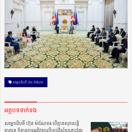
សម្ដេចធិបតី ហ៊ុន ម៉ាណែត
អត្ថបទទាក់ទង
សម្តេចធិបតី ហ៊ុន ម៉ាណែត៖ បើគ្មានសុខសន្ដិ
ភាពទេ ក៏គ្មានការអភិវឌ្ឍលើគ្រប់វិស័យនោះដែរ