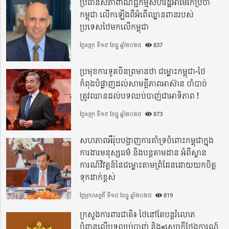
ប្រធានសភាពាណិជ្ជកម្មសហរដ្ឋអាមេរិកប្រចាំ
កម្ពុជា លើកឡើងពីអំពើឈ្លានពានរបស់
ប្រទេសថៃមកលើកម្ពុជា
ថ្ងៃសុក្រ ទី១៩ ខែធ្នូ ឆ្នាំ២០២៥
837
ប្រមុខការទូតចិនព្រមានថា ជម្លោះកម្ពុជា-ថៃ
កំពុងបំផ្លាញដល់សាមគ្គីភាពអាស៊ាន ចាំបាច់
ត្រូវឈានដល់បទឈប់បាញ់ជាអាទិភាព !
ថ្ងៃសុក្រ ទី១៩ ខែធ្នូ ឆ្នាំ២០២៥
873
សហភាពអឺរ៉ុបបង្ហាញការគាំទ្រចំពោះកម្ពុជាក្នុង
ការងារមនុស្សធម៌ និងបន្តតាមដាន អំពីស្ថាន
ការណ៍វិវត្តន៍នៃជម្លោះតាមព្រំដែនដោយយកចិត្ត
ទុកដាក់ខ្ពស់
ថ្ងៃព្រហស្បតិ៍ ទី១៨ ខែធ្នូ ឆ្នាំ២០២៥
819
ក្រសួងការពារជាតិ៖ ថៃនៅតែបន្តរំលោភ
បំពានលើបទឈប់បាញ់ និង«សេចក្តីថ្លែងការណ៍