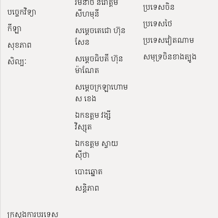
រមនាថ នរោត្តម
ប្រទេសចិន
បច្ចេកវិទ្យា
សីហមុនី
ប្រទេសថៃ
កីឡា
សម្តេចតេជោ ហ៊ុន
ប្រទេសវៀតណាម
សែន
សុខភាព
សមុទ្រចិនខាងត្បូង
សម្ដេចធិបតី ហ៊ុន
សិល្បៈ
ម៉ាណែត
សម្ដេចក្រឡាហោម
ស ខេង
ឯកឧត្តម វង្សី
វិស្សុត
ឯកឧត្តម ស្វាយ
ស៊ីថា
បោះឆ្នោត
សន្តិភាព
ក្រសួងការបរទេស