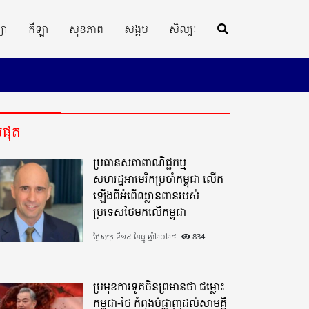
្យា
កីឡា
សុខភាព
សង្គម
សិល្បៈ
ីបំផុត
ប្រធានសភាពាណិជ្ជកម្ម
សហរដ្ឋអាមេរិកប្រចាំកម្ពុជា លើក
ឡើងពីអំពើឈ្លានពានរបស់
ប្រទេសថៃមកលើកម្ពុជា
ថ្ងៃសុក្រ ទី១៩ ខែធ្នូ ឆ្នាំ២០២៥
834
ប្រមុខការទូតចិនព្រមានថា ជម្លោះ
កម្ពុជា-ថៃ កំពុងបំផ្លាញដល់សាមគ្គី