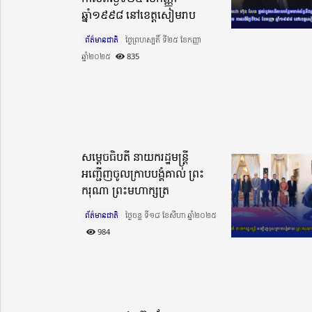
ឆ្នាំ១៩៩៨ នៅខេត្តសៀមរាប
ព័ត៌មានជាតិ
ថ្ងៃព្រហស្បតិ៍ ទី២៥ ខែកញ្ញា
ឆ្នាំ២០២៥​
835
សម្តេចធិបតី នាយករដ្ឋមន្ត្រី
អញ្ជើញចូលក្រាបបង្គំគាល់ ព្រះ
ករុណា ព្រះមហាក្សត្រ
ព័ត៌មានជាតិ
ថ្ងៃចន្ទ ទី១៨ ខែសីហា ឆ្នាំ២០២៥​
984