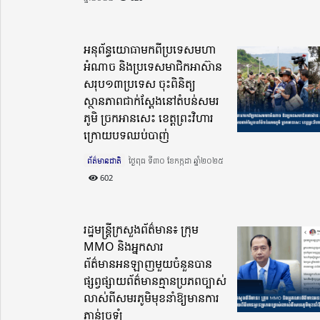
អនុព័ន្ធយោធាមកពីប្រទេសមហា
អំណាច និងប្រទេសមាជិកអាស៊ាន
សរុប១៣ប្រទេស ចុះពិនិត្យ
ស្ថានភាពជាក់ស្តែងនៅតំបន់សមរ
ភូមិ ច្រកអានសេះ ខេត្តព្រះវិហារ
ក្រោយបទឈប់បាញ់
ព័ត៌មានជាតិ
ថ្ងៃពុធ ទី៣០ ខែកក្កដា ឆ្នាំ២០២៥​
602
រដ្ឋមន្រ្តីក្រសួងព័ត៌មាន៖ ក្រុម
MMO និងអ្នកសារ
ព័ត៌មានអនឡាញមួយចំនួនបាន
ផ្សព្វផ្សាយព័ត៌មានគ្មានប្រភពច្បាស់
លាស់ពីសមរភូមិមុខនាំឱ្យមានការ
ភាន់ច្រឡំ