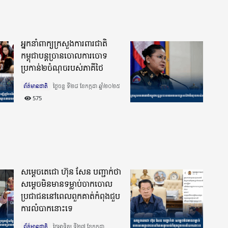
អ្នកនាំពាក្យក្រសួងការពារជាតិ
កម្ពុជាបន្តច្រានចោលការចោទ
ប្រកាន់២ចំណុចរបស់ភាគីថៃ
ព័ត៌មានជាតិ
ថ្ងៃចន្ទ ទី២៨ ខែកក្កដា ឆ្នាំ២០២៥​
575
សម្តេចតេជោ ហ៊ុន សែន បញ្ជាក់ថា
សម្តេចមិនមានទម្លាប់ចាកចោល
ប្រជាជននៅពេលពួកគាត់កំពុងជួប
ការលំបាកនោះទេ
ព័ត៌មានជាតិ
ថ្ងៃអាទិត្យ ទី២៧ ខែកក្កដា