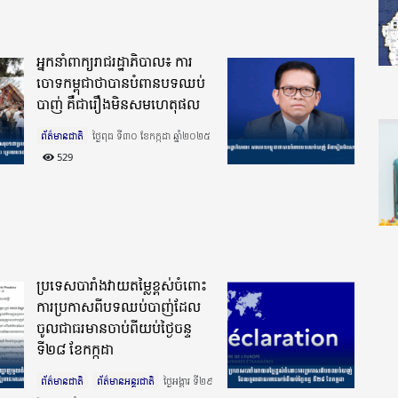
អ្នកនាំពាក្យរាជរដ្ឋាភិបាល៖ ការ
ចោទកម្ពុជាថាបានបំពានបទឈប់
បាញ់ គឺជារឿងមិនសមហេតុផល
ព័ត៌មានជាតិ
ថ្ងៃពុធ ទី៣០ ខែកក្កដា ឆ្នាំ២០២៥​
529
ប្រទេសបារាំងវាយតម្លៃខ្ពស់ចំពោះ
ការប្រកាសពីបទឈប់បាញ់ដែល
ចូលជាធរមានចាប់ពីយប់ថ្ងៃចន្ទ
ទី២៨ ខែកក្កដា
ព័ត៌មានជាតិ
ព័ត៌មានអន្តរជាតិ
ថ្ងៃអង្គារ ទី២៩