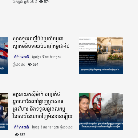
ខែកក្កដា ឆ្នាំ២០២៥​
574
ស្ថានទូតអាល្លឺម៉ង់ប្រចាំកម្ពុជា
ស្វាគមន៍បទឈប់បាញ់កម្ពុជា-ថៃ
ព័ត៌មានជាតិ
ថ្ងៃអង្គារ ទី២៩ ខែកក្កដា
ឆ្នាំ២០២៥​
624
អគ្គនាយកស៊ីម៉ាក់ បញ្ជាក់ថា
អ្នកណាដែលបំផ្លាញប្រាសាទ
ព្រះវិហារ នឹងទទួលនូវផលកម្ម
វិនាសហិនហោចវិញមិនខានឡើយ
ព័ត៌មានជាតិ
ថ្ងៃចន្ទ ទី២៨ ខែកក្កដា ឆ្នាំ២០២៥​
537