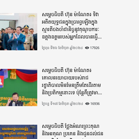
សម្តេចធិបតី ហ៊ុន ម៉ាណែត៖ ទិវា
អតីតយុទ្ធជនក្នុងប្រារព្ធឡើងក្នុង
ស្មារតីចងចាំជានិច្ចនូវគុណូបការៈ
ឧត្តុងឧត្តមរបស់អ្នកដែលបានធ្វើ
មហាពលីកម្ម
ថ្ងៃពុធ ទី២៦ ខែមិថុនា ឆ្នាំ២០២៤
17926
សម្តេចធិបតី ហ៊ុន ម៉ាណែត៖
គោលនយោបាយរបស់រាជ
រដ្ឋាភិបាលមិនមែនត្រឹមតែដើរតាម
និងប្រតិកម្មនោះទេ ប៉ុន្តែគឺត្រូវមាន
ភាពបុរេសកម្ម
ថ្ងៃចន្ទ ទី១៧ ខែមិថុនា ឆ្នាំ២០២៤
16936
សម្តេចធិបតី ថ្លែងអំណរព្រះគុណ
និងអរគុណ ប្រគេន និងជូនដល់ជន