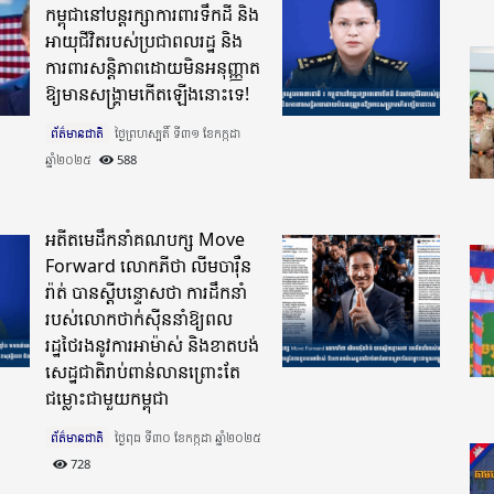
កម្ពុជានៅបន្តរក្សាការពារទឹកដី និង
អាយុជីវិតរបស់ប្រជាពលរដ្ឋ និង
ការពារសន្តិភាពដោយមិនអនុញ្ញាត
ឱ្យមានសង្គ្រាមកើតឡើងនោះទេ!
ព័ត៌មានជាតិ
ថ្ងៃព្រហស្បតិ៍ ទី៣១ ខែកក្កដា
ឆ្នាំ២០២៥​
588
អតីតមេដឹកនាំគណបក្ស Move
Forward លោកភីថា លីមចារ៉ឺន
រ៉ាត់ បានស្តីបន្ទោសថា ការដឹកនាំ
របស់លោកថាក់ស៉ីននាំឱ្យព​ល
រដ្ឋថៃរងនូវការអាម៉ាស់ និងខាតបង់
សេដ្ឋជាតិរាប់ពាន់លានព្រោះតែ
ជម្លោះជាមួយកម្ពុជា
ព័ត៌មានជាតិ
ថ្ងៃពុធ ទី៣០ ខែកក្កដា ឆ្នាំ២០២៥​
728