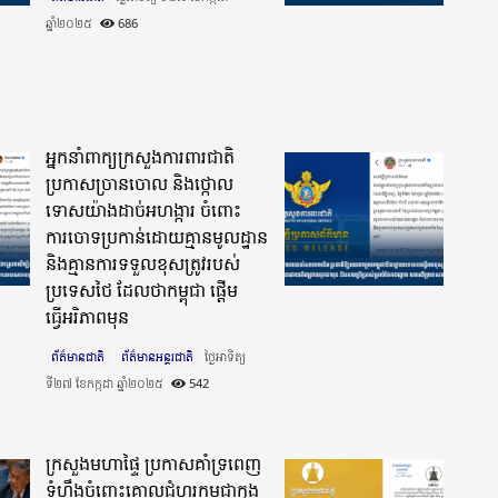
ឆ្នាំ២០២៥​
686
អ្នកនាំពាក្យក្រសួងការពារជាតិ
ប្រកាសច្រានចោល និងថ្កោល
ទោសយ៉ាងដាច់អហង្ការ ចំពោះ
ការចោទប្រកាន់ដោយគ្មានមូលដ្ឋាន
និងគ្មានការទទួលខុសត្រូវរបស់
ប្រទេសថៃ ដែលថាកម្ពុជា ផ្តើម
ធ្វើអរិភាពមុន
ព័ត៌មានជាតិ
ព័ត៌មានអន្តរជាតិ
ថ្ងៃអាទិត្យ
ទី២៧ ខែកក្កដា ឆ្នាំ២០២៥​
542
ក្រសួងមហាផ្ទៃ ប្រកាសគាំទ្រពេញ
ទំហឹងចំពោះគោលជំហរកម្ពុជាក្នុង