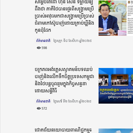
សម្ដេចតេជោ ហ៊ុន សែន ទម្លាយឲ្យ
ដឹងថា ភាគីថៃបានផ្ទេរពីសង្គ្រាមប្រើ
ប្រាស់អាវុធមកជាសង្រ្គាមប្រើប្រាស់
ជំពាមកៅស៊ូបាញ់ដោយគ្រាប់ឃ្លីនិង
កូនដុំដែក
ព័ត៌មានជាតិ
ថ្ងៃសុក្រ ទី៨ ខែសីហា ឆ្នាំ២០២៥​
598
ចក្រភពអង់គ្លេសស្វាគមន៍បទឈប់
បាញ់និងលើកទឹកចិត្តប្រទេសកម្ពុជា
និងថៃបន្តចូលរួមក្នុងកិច្ចសន្ទនា
ដោយសន្តិវិធី
ព័ត៌មានជាតិ
ថ្ងៃសៅរ៍ ទី២ ខែសីហា ឆ្នាំ២០២៥​
572
ជោគជ័យនយោបាយពាណិជ្ជកម្ម៖