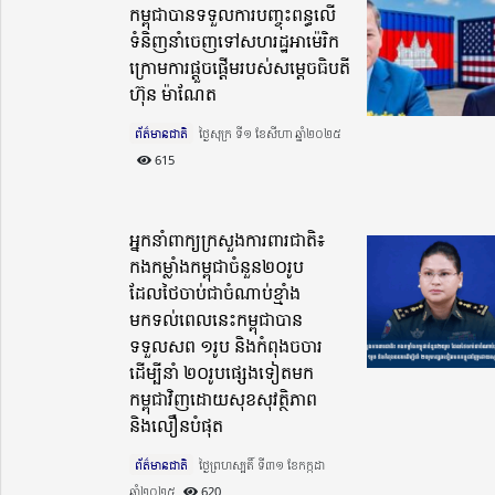
កម្ពុជាបានទទួលការបញ្ចុះពន្ធលើ
ទំនិញនាំចេញទៅសហរដ្ឋអាម៉េរិក
ក្រោមការផ្ដួចផ្ដើមរបស់សម្តេចធិបតី
ហ៊ុន ម៉ាណែត
ព័ត៌មានជាតិ
ថ្ងៃសុក្រ ទី១ ខែសីហា ឆ្នាំ២០២៥​
615
អ្នកនាំពាក្យក្រសួងការពារជាតិ៖
កងកម្លាំងកម្ពុជាចំនួន២០រូប
ដែលថៃចាប់ជាចំណាប់ខ្មាំង
មកទល់ពេលនេះកម្ពុជាបាន
ទទួលសព ១រូប និងកំពុងចចារ
ដើម្បីនាំ ២០រូបផ្សេងទៀតមក
កម្ពុជាវិញដោយសុខសុវត្ថិភាព
និងលឿនបំផុត
ព័ត៌មានជាតិ
ថ្ងៃព្រហស្បតិ៍ ទី៣១ ខែកក្កដា
ឆ្នាំ២០២៥​
620