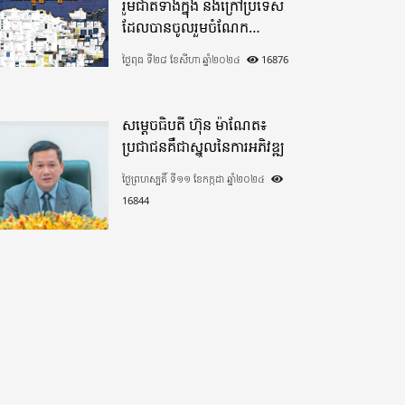
រួមជាតិទាំងក្នុង​ និងក្រៅប្រទេស​
ដែលបានចូលរួមចំណែក
យ៉ាងផុលផុសបរិច្ចាគថវិកាក្នុង
ថ្ងៃពុធ ទី២៨ ខែសីហា ឆ្នាំ២០២៤
16876
«មូលនិធិកសាងហេដ្ឋារចនាសម្ព័ន្ធ
តាមព្រំដែន» ដោយផ្ដោតលើការ
កសាងផ្លូវក្រវាត់ព្រំដែន
សម្តេចធិបតី ហ៊ុន ម៉ាណែត៖
ប្រជាជនគឺជាស្នូលនៃការអភិវឌ្ឍ
ថ្ងៃព្រហស្បតិ៍ ទី១១ ខែកក្កដា ឆ្នាំ២០២៤
16844