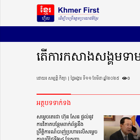
តើការកសាងសង្គមទាមទារ
ដោយ៖ សម្បត្តិ កិត្យា ​​ | ថ្ងៃអង្គារ ទី១១ ខែមីនា ឆ្នាំ២០២៥
0
អត្ថបទទាក់ទង
សម្តេចតេជោ ហ៊ុន សែន ផ្តល់នូវ
ការវិភាគបន្ថែមពាក់ព័ន្ធនឹង
ព្រឹត្តិការណ៍បាញ់ប្រហារលើសម្តេច
កាលពីថ្ងៃទី២៤ ខែកញ្ញា