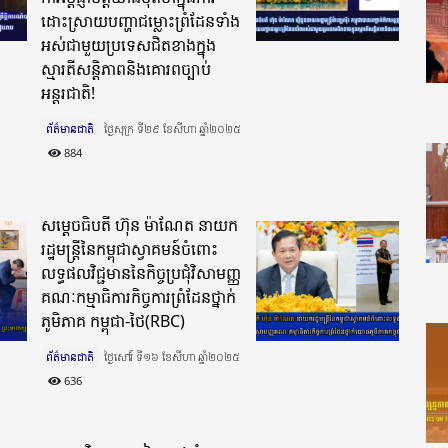
ដោះស្រាយបញ្ហាជម្លោះព្រំដែនទាំង
អស់ជាមួយប្រទេសជិតខាងក្នុង
ស្មារតីសន្តិភាពនិងគោរពច្បាប់
អន្តរជាតិ!
ព័ត៌មានជាតិ
ថ្ងៃសុក្រ ទី២៩ ខែសីហា ឆ្នាំ២០២៥​
884
សម្តេចធិបតី ហ៊ុន ម៉ាណែត នាយក
រដ្ឋមន្ត្រីនៃកម្ពុជាស្វាគមន៍ចំពោះ
លទ្ធផលវិជ្ជមាននៃកិច្ចប្រជុំវិសាមញ្ញ
គណៈកម្មាធិការកិច្ចការព្រំដែនថ្នាក់
ភូមិភាគ កម្ពុជា-ថៃ(RBC)
ព័ត៌មានជាតិ
ថ្ងៃសៅរ៍ ទី១៦ ខែសីហា ឆ្នាំ២០២៥​
636