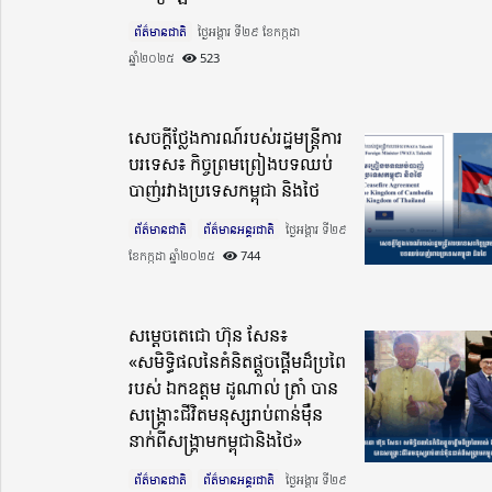
ព័ត៌មានជាតិ
ថ្ងៃអង្គារ ទី២៩ ខែកក្កដា
ឆ្នាំ២០២៥​
523
សេចក្តីថ្លែងការណ៍របស់រដ្ឋមន្ត្រីការ
បរទេស៖ កិច្ចព្រមព្រៀងបទឈប់
បាញ់រវាងប្រទេសកម្ពុជា និងថៃ
ព័ត៌មានជាតិ
ព័ត៌មានអន្តរជាតិ
ថ្ងៃអង្គារ ទី២៩
ខែកក្កដា ឆ្នាំ២០២៥​
744
សម្តេចតេជោ ហ៊ុន សែន៖
«សមិទ្ធិផលនៃគំនិតផ្តួចផ្តើមដ៏ប្រពៃ
របស់ ឯកឧត្តម ដូណាល់ ត្រាំ បាន
សង្រ្គោះជីវិតមនុស្សរាប់ពាន់ម៉ឺន
នាក់ពីសង្រ្គាមកម្ពុជានិងថៃ»
ព័ត៌មានជាតិ
ព័ត៌មានអន្តរជាតិ
ថ្ងៃអង្គារ ទី២៩