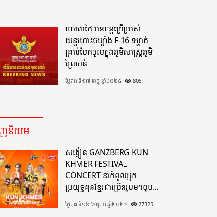
យោធាថៃបានបន្តប្រើប្រាស់
យន្តហោះចម្បាំង F-16 ទម្លាក់
គ្រាប់បែកចូលក្នុងភូមិសាស្ត្រភូមិ
ព្រៃចាន់
ថ្ងៃពុធ ទី១៧ ខែធ្នូ ឆ្នាំ២០២៥
806
េញនិយម
សង្វៀន GANZBERG KUN
KHMER FESTIVAL
CONCERT នាំកំពូលអ្នក
ប្រយុទ្ធគុនខ្មែរជាច្រើនរូបមកចួប
គ្នាលើសង្វៀនគុនខ្មែរតែមួយដ៏
ថ្ងៃពុធ ទី១៦ ខែតុលា ឆ្នាំ២០២៤
27325
អស្ចារ្យលើទឹកដីខេត្តបាត់ដំបង