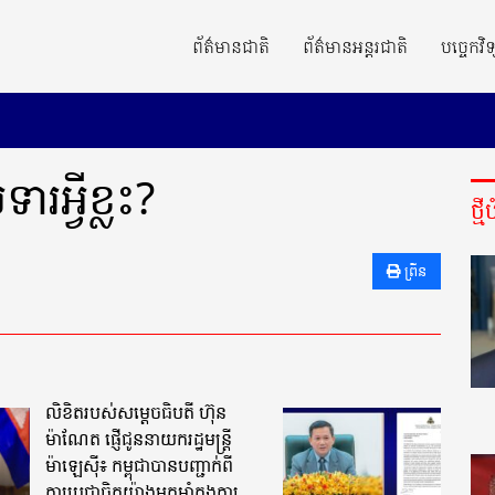
ព័ត៌មានជាតិ
ព័ត៌មានអន្តរជាតិ
បច្ចេកវិទ
អ្វីខ្លះ?
ថ្ម
ព្រីន
លិខិតរបស់សម្តេចធិបតី ហ៊ុន
ម៉ាណែត ផ្ញើជូននាយករដ្ឋមន្ត្រី
ម៉ាឡេស៊ី៖ កម្ពុជាបានបញ្ជាក់ពី
ការប្តេជ្ញាចិត្តយ៉ាងមុតមាំក្នុងការ