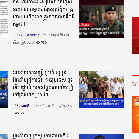
ទស្សនៈវិភាគ៖ សៀមសាងកំហុស
នយោបាយមួយដ៏ធំក្នុងប្រវត្តិសាស្ត្រ
ដោយមហិច្ឆតាទន្ទ្រានចង់បានទឹកដី
កម្ពុជា!
ទស្សនៈ - នយោបាយ
ថ្ងៃព្រហស្បតិ៍ ទី៧ ខែ
សីហា ឆ្នាំ២០២៥​
769
ឧបនាយករដ្ឋមន្រ្តី ប្រាក់ សុខុន
ដឹកនាំមន្រ្តីការទូត ១៥ប្រទេស ចុះ
ព
មើលផ្ទាល់ការអនុវត្តបទឈប់បាញ់
នៅព្រំដែនកម្ពុជា-ថៃ
ព័ត៌មានជាតិ
ថ្ងៃសុក្រ ទី១ ខែសីហា ឆ្នាំ២០២៥​
507
អ្នកនាំពាក្យក្រសួងការពារជាតិ ៖