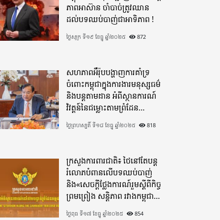
ភាពអាស៊ាន ចាំបាច់ត្រូវឈាន
ដល់បទឈប់បាញ់ជាអាទិភាព !
ថ្ងៃសុក្រ ទី១៩ ខែធ្នូ ឆ្នាំ២០២៥
872
សហភាពអឺរ៉ុបបង្ហាញការគាំទ្រ
ចំពោះកម្ពុជាក្នុងការងារមនុស្សធម៌
និងបន្តតាមដាន អំពីស្ថានការណ៍
វិវត្តន៍នៃជម្លោះតាមព្រំដែន
ដោយយកចិត្តទុកដាក់ខ្ពស់
ថ្ងៃព្រហស្បតិ៍ ទី១៨ ខែធ្នូ ឆ្នាំ២០២៥
818
ក្រសួងការពារជាតិ៖ ថៃនៅតែបន្ត
រំលោភបំពានលើបទឈប់បាញ់
និង«សេចក្តីថ្លែងការណ៍រួមស្តីពីកិច្ច
ព្រមព្រៀង សន្តិភាព រវាងកម្ពុជា
និងថៃ»
ថ្ងៃពុធ ទី១៧ ខែធ្នូ ឆ្នាំ២០២៥
854