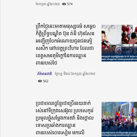
ខែកក្កដា ឆ្នាំ២០២៥​
574
ព្រឹកថ្ងៃនេះមាតាមនុស្សធម៌ សម្តេច
កិត្តិព្រឹទ្ធបណ្ឌិត ប៊ុន រ៉ានី ហ៊ុនសែន
អញ្ជើញចែក​អំណោយ​ជូនជនភៀ
សសឹក នៅខេត្តព្រះវិហារ ដែលជា
ខេត្តសមរភូមិក្តៅ​នៃការ​ឈ្លាន​
ពានរបស់ថៃ
ព័ត៌មានជាតិ
ថ្ងៃចន្ទ ទី២៨ ខែកក្កដា ឆ្នាំ២០២៥​
562
ប្រជាពលរដ្ឋខ្មែរជាច្រើនរយនាក់
រស់​នៅទីក្រុងសេអ៊ូល ប្រទេសកូរ៉េ
ប្រមូលផ្តុំសម្ដែងការតវ៉ា និងថ្កោល
ទោសប្រឆាំងការឈ្លាន
ពានរបស់ចោរសៀម មកលើ