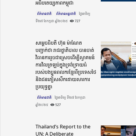
អធិបតេយ្យភាពកម្ពុជា
ព័ត៌មានជាតិ
ព័ត៌មានអន្តរជាតិ
ថ្ងៃអាទិត្យ
ទី២៧ ខែកក្កដា ឆ្នាំ២០២៥​
727
សម្តេចធិបតី ហ៊ុន ម៉ាណែត
បញ្ជាក់ថា រាជរដ្ឋាភិបាល បានចាត់
វិធានការរួចជាស្រេចដើម្បីស្វាគមន៍
ការវិលត្រឡប់ក្នុងទ្រង់ទ្រាយធំ
របស់បងប្អូនពលករខ្មែរពីប្រទេសថៃ
និងជនភៀសសឹកដោយសារការ
ប្រយុទ្ធគ្នា
ព័ត៌មានជាតិ
ថ្ងៃអាទិត្យ ទី២៧ ខែកក្កដា
ឆ្នាំ២០២៥​
527
Thailand’s Report to the
UN: A Deliberate