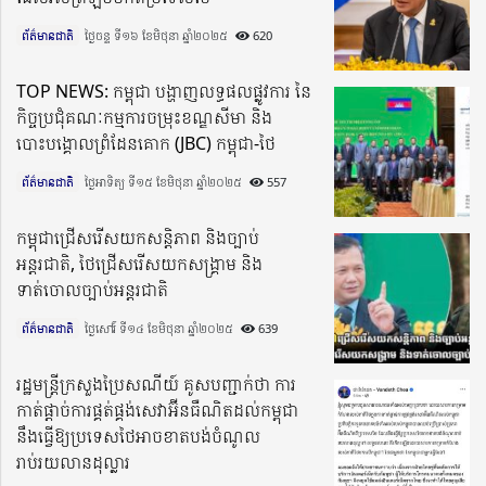
ព័ត៌មានជាតិ
ថ្ងៃចន្ទ ទី១៦ ខែមិថុនា ឆ្នាំ២០២៥​
620
TOP NEWS: កម្ពុជា បង្ហាញលទ្ធផលផ្លូវការ នៃ
កិច្ចប្រជុំគណៈកម្មការចម្រុះខណ្ឌសីមា និង
បោះបង្គោលព្រំដែនគោក (JBC) កម្ពុជា-ថៃ
ព័ត៌មានជាតិ
ថ្ងៃអាទិត្យ ទី១៥ ខែមិថុនា ឆ្នាំ២០២៥​
557
កម្ពុជាជ្រើសរើសយកសន្តិភាព និងច្បាប់
អន្តរជាតិ, ថៃជ្រើសរើសយកសង្គ្រាម និង
ទាត់ចោលច្បាប់អន្តរជាតិ
ព័ត៌មានជាតិ
ថ្ងៃសៅរ៍ ទី១៤ ខែមិថុនា ឆ្នាំ២០២៥​
639
រដ្ឋមន្រ្តីក្រសួងប្រៃសណីយ៍ គូសបញ្ជាក់ថា ការ
កាត់ផ្ដាច់ការផ្គត់ផ្គង់សេវាអ៊ីនធឺណិតដល់កម្ពុជា
នឹងធ្វើឱ្យប្រទេសថៃអាចខាតបង់ចំណូល
រាប់រយលានដុល្លារ