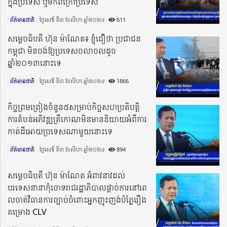
ក្នុងប្រទេស ឬមកពីក្រៅប្រទេស
ព័ត៌មានជាតិ
ថ្ងៃសៅរ៍ ទី៣ ខែសីហា ឆ្នាំ២០២៤​
611
សម្តេចធិបតី ហ៊ុន ម៉ាណែត៖ ខ្ញុំជឿថា ប្រជាជន
កម្ពុជា មិនចង់ឱ្យប្រទេសចលាចលដូច
ឆ្នាំ២០១៣នោះទេ
ព័ត៌មានជាតិ
ថ្ងៃសៅរ៍ ទី៣ ខែសីហា ឆ្នាំ២០២៤​
1866
កិច្ចព្រមព្រៀងចំនួន៥សម្រាប់កិច្ចសហប្រតិបត្តិ
ការតំបន់អភិវឌ្ឍត្រីកោណមិនមាននិយាយអំពីការ
កាត់ដីអោយប្រទេសណាមួយនោះទេ
ព័ត៌មានជាតិ
ថ្ងៃសៅរ៍ ទី៣ ខែសីហា ឆ្នាំ២០២៤​
894
សម្តេចធិបតី ហ៊ុន ម៉ាណែត អំពាវនាវដល់
បរទេសនានាកុំចោទរាជរដ្ឋាភិបាលផ្តាច់ការនៅពេ
លចាត់វិធានការច្បាប់ចំពោះអ្នកញុះញង់បំភ្លៃរឿង
គម្រោង CLV