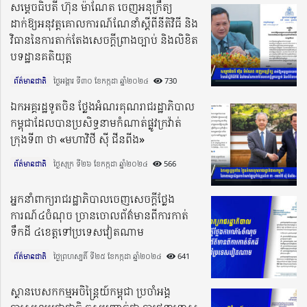
សម្ដេចធិបតី ហ៊ុន ម៉ាណែត ចេញអនុក្រឹត្យ
ដាក់ឱ្យអនុវត្ដគោលការណ៍ណែនាំស្ដីពីនីតិវិធី និង
វិធាននៃការតាក់តែងសេចក្ដីព្រាងច្បាប់ និងលិខិត
បទដ្ឋានគតិយុត្ដ
ព័ត៌មានជាតិ
ថ្ងៃអង្គារ ទី៣០ ខែកក្កដា ឆ្នាំ២០២៤​
730
ឯកអគ្គរដ្ឋទូតចិន ថ្លែងអំណរគុណរាជរដ្ឋាភិបាល
កម្ពុជាដែលបានប្រសិទ្ធនាមកំណាត់ផ្លូវក្រវ៉ាត់
ក្រុងទី៣ ថា «មហាវិថី ស៊ី ជីនពីង»
ព័ត៌មានជាតិ
ថ្ងៃសុក្រ ទី២៦ ខែកក្កដា ឆ្នាំ២០២៤​
566
អ្នកនាំពាក្យរាជរដ្ឋាភិបាលចេញសេចក្តីថ្លែង
ការណ៍៤ចំណុច ច្រានចោលព័ត៌មានពីការកាត់
ទឹកដី ៤ខេត្តទៅប្រទេសវៀតណាម
ព័ត៌មានជាតិ
ថ្ងៃព្រហស្បតិ៍ ទី២៥ ខែកក្កដា ឆ្នាំ២០២៤​
641
ស្ថានបេសកកម្មអចិន្រ្តៃយ៍កម្ពុជា ប្រចាំអង្គ