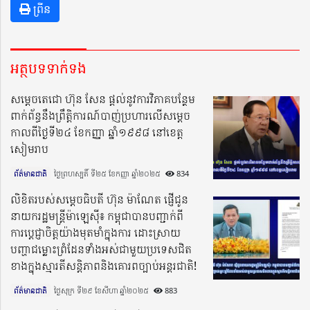
ព្រីន
អត្ថបទទាក់ទង
សម្តេចតេជោ ហ៊ុន សែន ផ្តល់នូវការវិភាគបន្ថែម
ពាក់ព័ន្ធនឹងព្រឹត្តិការណ៍បាញ់ប្រហារលើសម្តេច
កាលពីថ្ងៃទី២៤ ខែកញ្ញា ឆ្នាំ១៩៩៨ នៅខេត្ត
សៀមរាប
ព័ត៌មានជាតិ
ថ្ងៃព្រហស្បតិ៍ ទី២៥ ខែកញ្ញា ឆ្នាំ២០២៥​
834
លិខិតរបស់សម្តេចធិបតី ហ៊ុន ម៉ាណែត ផ្ញើជូន
នាយករដ្ឋមន្ត្រីម៉ាឡេស៊ី៖ កម្ពុជាបានបញ្ជាក់ពី
ការប្តេជ្ញាចិត្តយ៉ាងមុតមាំក្នុងការ ដោះស្រាយ
បញ្ហាជម្លោះព្រំដែនទាំងអស់ជាមួយប្រទេសជិត
ខាងក្នុងស្មារតីសន្តិភាពនិងគោរពច្បាប់អន្តរជាតិ!
ព័ត៌មានជាតិ
ថ្ងៃសុក្រ ទី២៩ ខែសីហា ឆ្នាំ២០២៥​
883