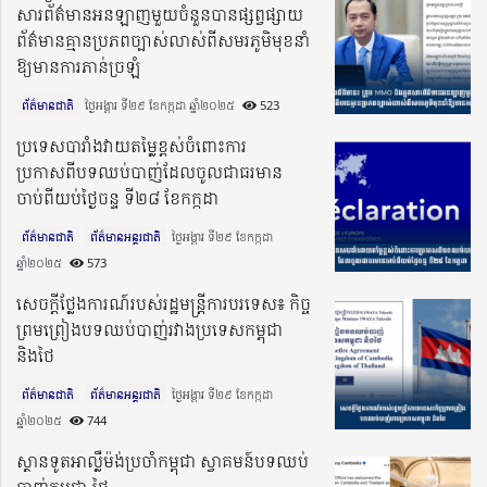
សារព័ត៌មានអនឡាញមួយចំនួនបានផ្សព្វផ្សាយ
ព័ត៌មានគ្មានប្រភពច្បាស់លាស់ពីសមរភូមិមុខនាំ
ឱ្យមានការភាន់ច្រឡំ
ព័ត៌មានជាតិ
ថ្ងៃអង្គារ ទី២៩ ខែកក្កដា ឆ្នាំ២០២៥​
523
ប្រទេសបារាំងវាយតម្លៃខ្ពស់ចំពោះការ
ប្រកាសពីបទឈប់បាញ់ដែលចូលជាធរមាន
ចាប់ពីយប់ថ្ងៃចន្ទ ទី២៨ ខែកក្កដា
ព័ត៌មានជាតិ
ព័ត៌មានអន្តរជាតិ
ថ្ងៃអង្គារ ទី២៩ ខែកក្កដា
ឆ្នាំ២០២៥​
573
សេចក្តីថ្លែងការណ៍របស់រដ្ឋមន្ត្រីការបរទេស៖ កិច្ច
ព្រមព្រៀងបទឈប់បាញ់រវាងប្រទេសកម្ពុជា
និងថៃ
ព័ត៌មានជាតិ
ព័ត៌មានអន្តរជាតិ
ថ្ងៃអង្គារ ទី២៩ ខែកក្កដា
ឆ្នាំ២០២៥​
744
ស្ថានទូតអាល្លឺម៉ង់ប្រចាំកម្ពុជា ស្វាគមន៍បទឈប់
បាញ់កម្ពុជា-ថៃ