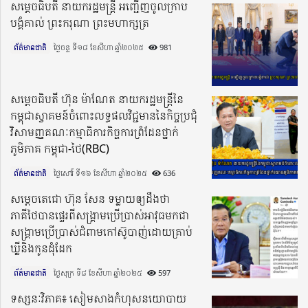
សម្តេចធិបតី នាយករដ្ឋមន្ត្រី អញ្ជើញចូលក្រាប
បង្គំគាល់ ព្រះករុណា ព្រះមហាក្សត្រ
ព័ត៌មានជាតិ
ថ្ងៃចន្ទ ទី១៨ ខែសីហា ឆ្នាំ២០២៥​
981
សម្តេចធិបតី ហ៊ុន ម៉ាណែត នាយករដ្ឋមន្ត្រីនៃ
កម្ពុជាស្វាគមន៍ចំពោះលទ្ធផលវិជ្ជមាននៃកិច្ចប្រជុំ
វិសាមញ្ញគណៈកម្មាធិការកិច្ចការព្រំដែនថ្នាក់
ភូមិភាគ កម្ពុជា-ថៃ(RBC)
ព័ត៌មានជាតិ
ថ្ងៃសៅរ៍ ទី១៦ ខែសីហា ឆ្នាំ២០២៥​
636
សម្ដេចតេជោ ហ៊ុន សែន ទម្លាយឲ្យដឹងថា
ភាគីថៃបានផ្ទេរពីសង្គ្រាមប្រើប្រាស់អាវុធមកជា
សង្រ្គាមប្រើប្រាស់ជំពាមកៅស៊ូបាញ់ដោយគ្រាប់
ឃ្លីនិងកូនដុំដែក
ព័ត៌មានជាតិ
ថ្ងៃសុក្រ ទី៨ ខែសីហា ឆ្នាំ២០២៥​
597
ទស្សនៈវិភាគ៖ សៀមសាងកំហុសនយោបាយ