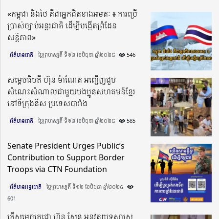
«កម្ពុជា និងថៃ គឺជាអ្នកជិតខាងអមតៈ ៖ ការប្រើ
ប្រាស់ច្បាប់អន្តរជាតិ ដើម្បីបង្កើតព្រំដែន
សន្តិភាព»
ព័ត៌មានជាតិ
ថ្ងៃព្រហស្បតិ៍ ទី១២ ខែមិថុនា ឆ្នាំ២០២៥​
546
សម្តេចធិបតី ហ៊ុន ម៉ាណែត អញ្ជើញជួប
សំណេះសំណាលជាមួយបងប្អូនសហគមន៍ខ្មែរ
នៅទីក្រុងនីស ប្រទេសបារាំង
ព័ត៌មានជាតិ
ថ្ងៃព្រហស្បតិ៍ ទី១២ ខែមិថុនា ឆ្នាំ២០២៥​
585
Senate President Urges Public’s
Contribution to Support Border
Troops via CTN Foundation
ព័ត៌មានអន្តរជាតិ
ថ្ងៃព្រហស្បតិ៍ ទី១២ ខែមិថុនា ឆ្នាំ២០២៥​
601
តើសម្ដេចតេជោ ហ៊ុន សែន អនុវត្ដយុទ្ធសាស្រ្ដ