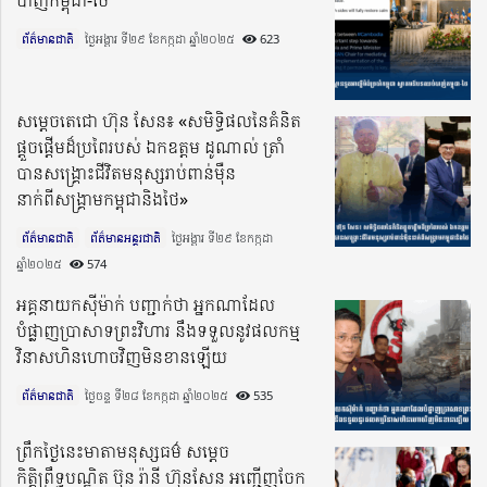
ព័ត៌មានជាតិ
ថ្ងៃអង្គារ ទី២៩ ខែកក្កដា ឆ្នាំ២០២៥​
623
សម្តេចតេជោ ហ៊ុន សែន៖ «សមិទ្ធិផលនៃគំនិត
ផ្តួចផ្តើមដ៏ប្រពៃរបស់ ឯកឧត្តម ដូណាល់ ត្រាំ
បានសង្រ្គោះជីវិតមនុស្សរាប់ពាន់ម៉ឺន
នាក់ពីសង្រ្គាមកម្ពុជានិងថៃ»
ព័ត៌មានជាតិ
ព័ត៌មានអន្តរជាតិ
ថ្ងៃអង្គារ ទី២៩ ខែកក្កដា
ឆ្នាំ២០២៥​
574
អគ្គនាយកស៊ីម៉ាក់ បញ្ជាក់ថា អ្នកណាដែល
បំផ្លាញប្រាសាទព្រះវិហារ នឹងទទួលនូវផលកម្ម
វិនាសហិនហោចវិញមិនខានឡើយ
ព័ត៌មានជាតិ
ថ្ងៃចន្ទ ទី២៨ ខែកក្កដា ឆ្នាំ២០២៥​
535
ព្រឹកថ្ងៃនេះមាតាមនុស្សធម៌ សម្តេច
កិត្តិព្រឹទ្ធបណ្ឌិត ប៊ុន រ៉ានី ហ៊ុនសែន អញ្ជើញចែក​