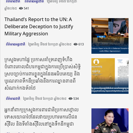
ព័ត៌មានជាតិ
ព័ត៌មានអន្តរជាតិ
ថ្ងៃអាទិត្យ ទី២៧ ខែកក្កដា
ឆ្នាំ២០២៥​
541
Thailand’s Report to the UN: A
Deliberate Deception to Justify
Military Aggression
ព័ត៌មានអន្តរជាតិ
ថ្ងៃអាទិត្យ ទី២៧ ខែកក្កដា ឆ្នាំ២០២៥​
613
ក្រសួងមហាផ្ទៃ ប្រកាសគាំទ្រពេញទំហឹង
ចំពោះគោលជំហរកម្ពុជាក្នុងការប្រើប្រាស់សិទ្ធិ
ស្របច្បាប់ការពារខ្លួនក្នុងដែនអធិបតេយ្យ និង
បូរណភាពទឹកដីប្រឆាំងនឹងការឈ្លានពានពី
សំណាក់កងទ័ពថៃ
ព័ត៌មានជាតិ
ថ្ងៃអាទិត្យ ទី២៧ ខែកក្កដា ឆ្នាំ២០២៥​
534
អ្នកនាំពាក្យក្រសួងការពារជាតិប្រកាសថ្កោល
ទោសយោធាថៃដែលវាយប្រហារមកលើជន
ស៊ីវិល និងទីតាំងស៊ីវិលនៅក្នុងទឹកដីកម្ពុជា