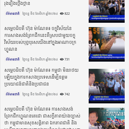
រុងរឿងថ្កើងថ្កាន
ព័ត៌មានជាតិ
ថ្ងៃចន្ទ ទី៥ ខែសីហា ឆ្នាំ២០២៤​
822
សម្តេចធិបតី ហ៊ុន ម៉ាណែត៖ ចក្ខុវិស័យនៃ
ការសាងសង់ព្រែកជីកនេះគឺស្របជាមួយចក្ខុ
វិស័យរបស់បុព្វបុរសយើងនៅក្នុងអាណាចក្រ
ហ្វូណន
ព័ត៌មានជាតិ
ថ្ងៃចន្ទ ទី៥ ខែសីហា ឆ្នាំ២០២៤​
731
សម្តេចធិបតី ហ៊ុន ម៉ាណែត៖ កម្ពុជា មិនរាថយ
ឡើយក្នុងការកសាងប្រទេសដើម្បីឧត្តម
ប្រយោជន៍ជាតិនិងប្រជាជន
ព័ត៌មានជាតិ
ថ្ងៃចន្ទ ទី៥ ខែសីហា ឆ្នាំ២០២៤​
742
សម្តេចធិបតី ហ៊ុន ម៉ាណែត៖ ការសាងសង់
ព្រែកជីកហ្វូណនតេជោ ជាសក្ខីភាពយ៉ាងច្បាស់
ថា កម្ពុជាមានសុខសន្តិភាព ឯកភាពជាតិ និង