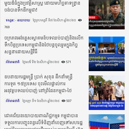
មួយដ៏ធំក្នុងប្រវត្តិសាស្ត្រ ដោយមហិច្ឆតាទន្ទ្រាន
ចង់បានទឹកដីកម្ពុជា!
ទស្សនៈ - នយោបាយ
ថ្ងៃព្រហស្បតិ៍ ទី៧ ខែសីហា ឆ្នាំ២០២៥​
769
ចក្រភពអង់គ្លេសស្វាគមន៍បទឈប់បាញ់និងលើក
ទឹកចិត្តប្រទេសកម្ពុជានិងថៃបន្តចូលរួមក្នុងកិច្ច
សន្ទនាដោយសន្តិវិធី
ព័ត៌មានជាតិ
ថ្ងៃសៅរ៍ ទី២ ខែសីហា ឆ្នាំ២០២៥​
571
ឧបនាយករដ្ឋមន្រ្តី ប្រាក់ សុខុន ដឹកនាំមន្រ្តី
ការទូត ១៥ប្រទេស ចុះមើលផ្ទាល់ការ
អនុវត្តបទឈប់បាញ់ នៅព្រំដែនកម្ពុជា-ថៃ
ព័ត៌មានជាតិ
ថ្ងៃសុក្រ ទី១ ខែសីហា ឆ្នាំ២០២៥​
507
ជោគជ័យនយោបាយពាណិជ្ជកម្ម៖ កម្ពុជាបាន
ទទួលការបញ្ចុះពន្ធលើទំនិញនាំចេញទៅសហរដ្ឋ