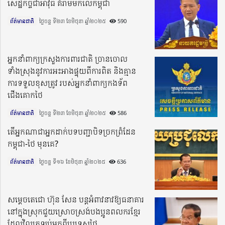
សេដ្ឋកិច្ចជាអាវុធ គំរាមមកលើកម្ពុជា
ព័ត៌មានជាតិ
ថ្ងៃចន្ទ ទី២៣ ខែមិថុនា ឆ្នាំ២០២៥​
590
អ្នកនាំពាក្យក្រសួងការពារជាតិ ច្រាន​ចោល​
ទាំងស្រុង​នូវការ​អះ​អាង​ផ្ទុយពីការពិត និងគ្មាន
ការទទួលខុសត្រូវ របស់​អ្នក​នាំ​ពាក្យ​កងទ័ព
ជើងគោកថៃ
ព័ត៌មានជាតិ
ថ្ងៃចន្ទ ទី២៣ ខែមិថុនា ឆ្នាំ២០២៥​
586
តើអ្នកណាជាអ្នកដាក់បទបញ្ជាបិទច្រកព្រំដែន
កម្ពុជា-ថៃ មុនគេ?
ព័ត៌មានជាតិ
ថ្ងៃចន្ទ ទី១៦ ខែមិថុនា ឆ្នាំ២០២៥​
636
សម្ដេចតេជោ ហ៊ុន សែន បន្ដអំពាវនាវឱ្យធនាគារ
នៅក្នុងស្រុកជួយស្រោចស្រង់បងប្អូនពលករខ្មែរ
ដែលវិលត្រឡប់មកពីប្រទេសថៃ