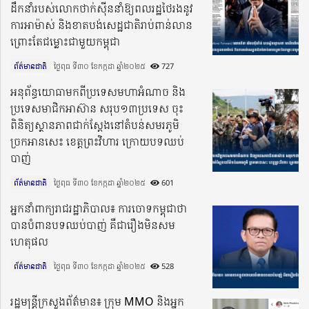
ដឹកនាំរបស់លោកថាក់ស៉ីននាំឱ្យព​លរដ្ឋថៃរងនូវ
ការអាម៉ាស់ និងខាតបង់សេដ្ឋជាតិរាប់ពាន់លាន
ព្រោះតែជម្លោះជាមួយកម្ពុជា
ព័ត៌មានជាតិ
ថ្ងៃពុធ ទី៣០ ខែកក្កដា ឆ្នាំ២០២៥​
727
អនុព័ន្ធយោធាមកពីប្រទេសមហាអំណាច និង
ប្រទេសមាជិកអាស៊ាន សរុប១៣ប្រទេស ចុះ
ពិនិត្យស្ថានភាពជាក់ស្តែងនៅតំបន់សមរភូមិ
ច្រកអានសេះ ខេត្តព្រះវិហារ ក្រោយបទឈប់
បាញ់
ព័ត៌មានជាតិ
ថ្ងៃពុធ ទី៣០ ខែកក្កដា ឆ្នាំ២០២៥​
601
អ្នកនាំពាក្យរាជរដ្ឋាភិបាល៖ ការចោទកម្ពុជាថា
បានបំពានបទឈប់បាញ់ គឺជារឿងមិនសម
ហេតុផល
ព័ត៌មានជាតិ
ថ្ងៃពុធ ទី៣០ ខែកក្កដា ឆ្នាំ២០២៥​
528
រដ្ឋមន្រ្តីក្រសួងព័ត៌មាន៖ ក្រុម MMO និងអ្នក