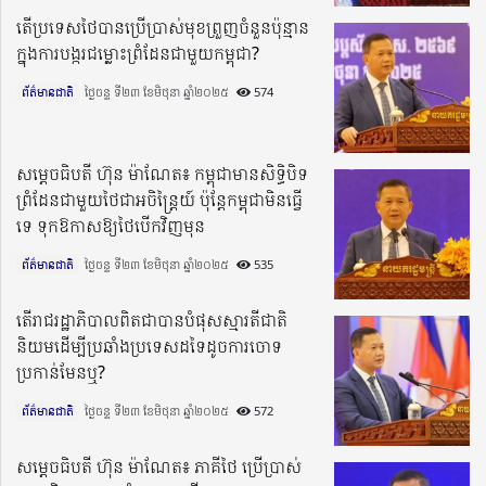
តើប្រទេសថៃបានប្រើប្រាស់មុខព្រួញចំនួនប៉ុន្មាន
ក្នុងការបង្ករជម្លោះព្រំដែនជាមួយកម្ពុជា?
ព័ត៌មានជាតិ
ថ្ងៃចន្ទ ទី២៣ ខែមិថុនា ឆ្នាំ២០២៥​
574
សម្តេចធិបតី ហ៊ុន ម៉ាណែត៖ កម្ពុជាមានសិទ្ធិបិទ
ព្រំដែនជាមួយថៃជាអចិន្រ្តៃយ៍ ប៉ុន្តែកម្ពុជាមិនធ្វើ
ទេ ទុកឱកាសឱ្យថៃបើកវិញមុន
ព័ត៌មានជាតិ
ថ្ងៃចន្ទ ទី២៣ ខែមិថុនា ឆ្នាំ២០២៥​
535
តើរាជរដ្ឋាភិបាលពិតជាបានបំផុសស្មារតីជាតិ
និយមដើម្បីប្រឆាំងប្រទេសដទៃដូចការចោទ
ប្រកាន់មែនឬ?
ព័ត៌មានជាតិ
ថ្ងៃចន្ទ ទី២៣ ខែមិថុនា ឆ្នាំ២០២៥​
572
សម្តេចធិបតី ហ៊ុន ម៉ាណែត៖ ភាគីថៃ ប្រើប្រាស់