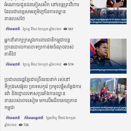
អំណោយ​ជូនជនភៀសសឹក នៅខេត្តព្រះវិហារ
ដែលជាខេត្តសមរភូមិក្តៅ​នៃការ​ឈ្លាន​
ពានរបស់ថៃ
ព័ត៌មានជាតិ
ថ្ងៃចន្ទ ទី២៨ ខែកក្កដា ឆ្នាំ២០២៥​
561
អ្នកនាំពាក្យក្រសួងការពារជាតិកម្ពុជាបន្ត
ច្រានចោលការចោទប្រកាន់២ចំណុចរបស់
ភាគីថៃ
ព័ត៌មានជាតិ
ថ្ងៃចន្ទ ទី២៨ ខែកក្កដា ឆ្នាំ២០២៥​
574
ប្រជាពលរដ្ឋខ្មែរជាច្រើនរយនាក់ រស់​នៅ
ទីក្រុងសេអ៊ូល ប្រទេសកូរ៉េ ប្រមូលផ្តុំសម្ដែងការ
តវ៉ា និងថ្កោលទោសប្រឆាំងការឈ្លាន
ពានរបស់ចោរសៀម មកលើអធិបតេយ្យភាព
កម្ពុជា
ព័ត៌មានជាតិ
ព័ត៌មានអន្តរជាតិ
ថ្ងៃអាទិត្យ ទី២៧ ខែកក្កដា
ឆ្នាំ២០២៥​
726