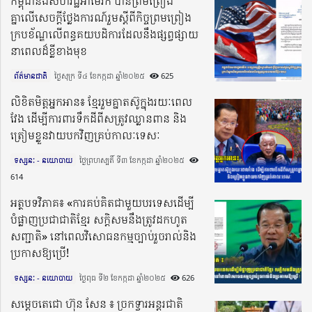
កម្ពុជានិងសហរដ្ឋអាម៉េរិក បានព្រមព្រៀង
គ្នាលើសេចក្តីថ្លែងការណ៍រួមស្ដីពីកិច្ចព្រមព្រៀង
ក្របខ័ណ្ឌលើពន្ធគយបដិការដែលនឹងផ្សព្វផ្សាយ
នាពេលដ៏ខ្លីខាងមុខ
ព័ត៌មានជាតិ
ថ្ងៃសុក្រ ទី៤ ខែកក្កដា ឆ្នាំ២០២៥​
625
លិខិតមិត្តអ្នកអាន៖ ខ្មែររួមគ្នាតស៊ូក្នុងរយៈពេល
វែង ដើម្បីការពារទឹកដីពីសត្រូវឈ្លានពាន និង
ត្រៀមខ្លួនវាយបកវិញគ្រប់កាលៈទេសៈ
ទស្សនៈ - នយោបាយ
ថ្ងៃព្រហស្បតិ៍ ទី៣ ខែកក្កដា ឆ្នាំ២០២៥​
614
អត្ថបទវិភាគ៖ «ការគប់គិតជាមួយបរទេសដើម្បី
បំផ្លាញប្រជាជាតិខ្មែរ សក្តិសមនឹងត្រូវដកហូត
សញ្ជាតិ» នៅពេលវិសោធនកម្មច្បាប់រួចរាល់និង
ប្រកាសឱ្យប្រើ!
ទស្សនៈ - នយោបាយ
ថ្ងៃពុធ ទី២ ខែកក្កដា ឆ្នាំ២០២៥​
626
សម្ដេចតេជោ ហ៊ុន សែន ៖ ច្រកទ្វារអន្តរជាតិ