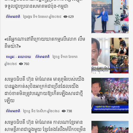
ទទួលជួបប្រធានសមាគមជប៉ុន-កម្ពុជា
ព័ត៌មានជាតិ
ថ្ងៃអង្គារ ទី១ ខែមេសា ឆ្នាំ២០២៥​
629
«តើអ្នកណានៅពីក្រោយឃាតកម្មលើលោក លឹម
គីមយ៉ា?»
ទស្សនៈ - នយោបាយ
ព័ត៌មានជាតិ
ថ្ងៃចន្ទ ទី១៣ ខែមករា
ឆ្នាំ២០២៥​
760
សម្តេចធិបតី ហ៊ុន ម៉ាណែត៖ មាតុភូមិរបស់យើង
បានឆ្លងកាត់សុបិនអាក្រក់ជាច្រើនដែលយើង
ដាច់ខាតមិនត្រូវបណ្តោយឱ្យកើតឡើងសារជាថ្មី
ឡើយ
ព័ត៌មានជាតិ
ថ្ងៃចន្ទ ទី៥ ខែសីហា ឆ្នាំ២០២៤​
738
សម្តេចធិបតី ហ៊ុន ម៉ាណែត៖ កាលណាខ្មែរមាន
សាមគ្គីភាពជាធ្លុងមួយ ខ្មែរតែងតែរឹងមាំរីកចម្រើន