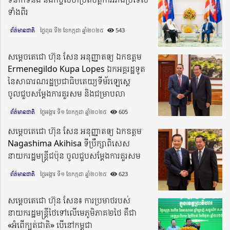
ទាំងពីរ
ព័ត៌មានជាតិ
ថ្ងៃពុធ ទី២ ខែកក្កដា ឆ្នាំ២០២៥​
543
សម្តេចតេជោ ហ៊ុន សែន អនុញ្ញាតឲ្យ ឯកឧត្តម
Ermenegildo Kupa Lopes ឯកអគ្គរដ្ឋទូត
នៃសាធារណរដ្ឋប្រជាធិបតេយ្យទីម័រឡេស្តេ
ចូលជួបសម្តែងការគួរសម និងជម្រាបលា
ព័ត៌មានជាតិ
ថ្ងៃអង្គារ ទី១ ខែកក្កដា ឆ្នាំ២០២៥​
605
សម្តេចតេជោ ហ៊ុន​ សែន អនុញ្ញាតឲ្យ ឯកឧត្តម
Nagashima Akihisa ទីប្រឹក្សាពិសេស
នាយករដ្ឋមន្ត្រីជប៉ុន ចូលជួបសម្តែងការគួរសម
ព័ត៌មានជាតិ
ថ្ងៃអង្គារ ទី១ ខែកក្កដា ឆ្នាំ២០២៥​
623
សម្តេចតេជោ ហ៊ុន សែន៖ ការប្រមាថរបស់
នាយករដ្ឋមន្រ្តីថៃទៅលើមេភូមិភាគ២ថៃ គឺជា
«អំពើក្បត់ជាតិ» បើនៅកម្ពុជា