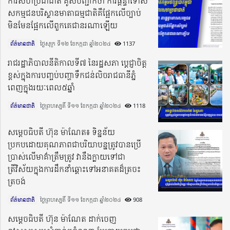
ការសហប្រជាជាតិ គូសបញ្ជាក់ថា ការផ្តន្ទាទោស
សកម្មជនបរិស្ថានមាតាធម្មជាតិគឺផ្អែកលើច្បាប់
មិនមែនផ្អែកលើពួកគេជានរណាឡើយ
ព័ត៌មានជាតិ
ថ្ងៃសុក្រ ទី១២ ខែកក្កដា ឆ្នាំ២០២៤​
1137
រាជរដ្ឋាភិបាលនីតិកាលទី៧ នៃរដ្ឋសភា បេ្ដជ្ញាចិត្ដ
ខ្ពស់ក្នុងការបញ្ចប់បញ្ហាទឹកជន់លិចរាជធានីភ្នំ
ពេញក្នុងរយៈពេល៥ឆ្នាំ
ព័ត៌មានជាតិ
ថ្ងៃព្រហស្បតិ៍ ទី១១ ខែកក្កដា ឆ្នាំ២០២៤​
1118
សម្តេចធិបតី ហ៊ុន ម៉ាណែត៖ ទិន្នន័យ
ប្រកបដោយគុណភាពជាបរិយាបន្នត្រូវបានប្រើ
ប្រាស់លើមាគ៌ាត្រឹមត្រូវ វានឹងក្លាយទៅជា
ត្រីវិស័យក្នុងការដឹកនាំឆ្ពោះទៅអនាគតដ៏ត្រចះ
ត្រចង់
ព័ត៌មានជាតិ
ថ្ងៃព្រហស្បតិ៍ ទី១១ ខែកក្កដា ឆ្នាំ២០២៤​
908
សម្ដេចធិបតី ហ៊ុន ម៉ាណែត ដាក់ចេញ