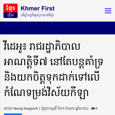
វីដេអូ៖ រាជរដ្ឋាភិបាល
អាណត្តិទី៧ នៅតែបន្តគាំទ្រ
និងយកចិត្តទុកដាក់ទៅលើ
កំណែទម្រង់វិស័យកីឡា
ដោយ៖ Yeung Sreypoch ​​ | ថ្ងៃព្រហស្បតិ៍ ទី៣១ ខែតុលា ឆ្នាំ២០២៤
0