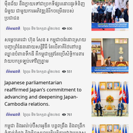
ម៉ឺនជ័យ នឹងក្លាយទៅជាច្រកទីផ្សារដោះដូរទំនិញ
ធំមួយ ជាមួយការអភិវឌ្ឍន៍រីកចម្រើនរបស់
ប្រជាជន
ព័ត៌មានជាតិ
ថ្ងៃពុធ ទី២ ខែកក្កដា ឆ្នាំ២០២៥​
606
សម្តេចតេជោ ហ៊ុន សែន ៖ កម្ពុជាចង់ដោះស្រាយ
បញ្ហាព្រំដែនដោយសន្តិវិធី តែបើភាគីថៃនៅបន្ត
ឈ្លានបំពានទឹកដី គឺកម្ពុជាត្រូវតែប្រើសិទ្ធិការពារ
វាយបកត្រឡប់ទៅវិញភ្លាម
ព័ត៌មានជាតិ
ថ្ងៃពុធ ទី២ ខែកក្កដា ឆ្នាំ២០២៥​
551
Japanese parliamentarian
reaffirmed Japan’s commitment to
advancing and deepening Japan-
Cambodia relations.
ព័ត៌មានជាតិ
ថ្ងៃពុធ ទី២ ខែកក្កដា ឆ្នាំ២០២៥​
761
កម្ពុជា និងអារ៉ាប់ប៊ីសាអូឌីត បន្តពង្រឹង និងពង្រីក
ទំនាក់ទំនង និងកិច្ចសហប្រតិបត្តិការរវាងប្រទេស