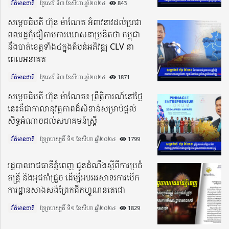
ព័ត៌មានជាតិ
ថ្ងៃសៅរ៍ ទី៣ ខែសីហា ឆ្នាំ២០២៤​
843
សម្តេចធិបតី ហ៊ុន ម៉ាណែត អំពាវនាវដល់ប្រជា
ពលរដ្ឋកុំជឿតាមការឃោសនាប្រឌិតថា កម្ពុជា
នឹងបាត់ខេត្តទាំង៤ក្នុងតំបន់អភិវឌ្ឍ CLV នា
ពេលអនាគត
ព័ត៌មានជាតិ
ថ្ងៃសៅរ៍ ទី៣ ខែសីហា ឆ្នាំ២០២៤​
1871
សម្តេចធិបតី ហ៊ុន ម៉ាណែត៖ ព្រឹត្តិការណ៍នៅថ្ងៃ
នេះគឺជាកាលានុវត្តភាពដ៏សំខាន់សម្រាប់ផ្តល់
សិទ្ធអំណាចដល់សហគមន៍ស្រ្តី
ព័ត៌មានជាតិ
ថ្ងៃព្រហស្បតិ៍ ទី១ ខែសីហា ឆ្នាំ២០២៤​
1799
រដ្ឋបាលរាជធានីភ្នំពេញ ជូនដំណឹងស្ដីពីការប្រគំ
តន្ត្រី និងអុជកាំជ្រួច ដើម្បីអបអរសាទរការបើក
ការដ្ឋានសាងសង់ព្រែកជីកហ្វូណនតេជោ
ព័ត៌មានជាតិ
ថ្ងៃព្រហស្បតិ៍ ទី១ ខែសីហា ឆ្នាំ២០២៤​
1829