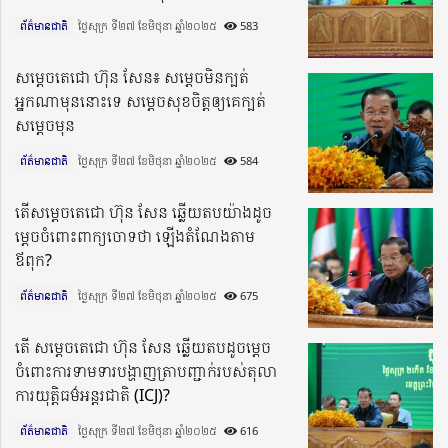
ព័ត៌មានជាតិ
ថ្ងៃសុក្រ ទី២៧ ខែមិថុនា ឆ្នាំ២០២៥​
583
សម្តេចតេជោ ហ៊ុន សែន៖ សម្តេចមិនក្បត់
អ្នកណាមុននោះទេ សម្ដេចសុខចិត្តឲ្យគេក្បត់
សម្ដេចមុន
ព័ត៌មានជាតិ
ថ្ងៃសុក្រ ទី២៧ ខែមិថុនា ឆ្នាំ២០២៥​
584
តើសម្តេចតេជោ ហ៊ុន សែន ឆ្លើយតបយ៉ាងដូច
ម្តេចចំពោះពាក្យចោទថា ឡើងតំណែងតាម
ឪពុក?
ព័ត៌មានជាតិ
ថ្ងៃសុក្រ ទី២៧ ខែមិថុនា ឆ្នាំ២០២៥​
675
តើ សម្តេចតេជោ ហ៊ុន សែន ឆ្លើយតបដូចម្តេច
ចំពោះការទាមទារបង្ហាញត្រាបញ្ជាក់របស់តុលា
ការយុត្តិធម៌អន្តរជាតិ (ICJ)?
ព័ត៌មានជាតិ
ថ្ងៃសុក្រ ទី២៧ ខែមិថុនា ឆ្នាំ២០២៥​
616