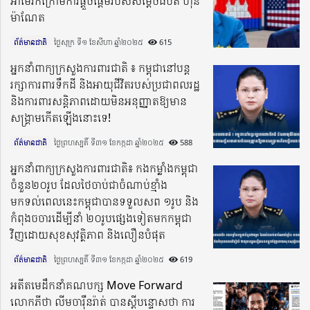
អាម៉េរិកក្រោមការផ្ដួចផ្ដើមរបស់សម្តេចធិបតី ហ៊ុន
ម៉ាណែត
ព័ត៌មានជាតិ
ថ្ងៃសុក្រ ទី១ ខែសីហា ឆ្នាំ២០២៥​
615
អ្នកនាំពាក្យក្រសួងការពារជាតិ ៖ កម្ពុជានៅបន្ត
រក្សាការពារទឹកដី និងអាយុជីវិតរបស់ប្រជាពលរដ្ឋ
និងការពារសន្តិភាពដោយមិនអនុញ្ញាតឱ្យមាន
សង្គ្រាមកើតឡើងនោះទេ!
ព័ត៌មានជាតិ
ថ្ងៃព្រហស្បតិ៍ ទី៣១ ខែកក្កដា ឆ្នាំ២០២៥​
588
អ្នកនាំពាក្យក្រសួងការពារជាតិ៖ កងកម្លាំងកម្ពុជា
ចំនួន២០រូប ដែលថៃចាប់ជាចំណាប់ខ្មាំង
មកទល់ពេលនេះកម្ពុជាបានទទួលសព ១រូប និង
កំពុងចចារដើម្បីនាំ ២០រូបផ្សេងទៀតមកកម្ពុជា
វិញដោយសុខសុវត្ថិភាព និងលឿនបំផុត
ព័ត៌មានជាតិ
ថ្ងៃព្រហស្បតិ៍ ទី៣១ ខែកក្កដា ឆ្នាំ២០២៥​
619
អតីតមេដឹកនាំគណបក្ស Move Forward
លោកភីថា លីមចារ៉ឺនរ៉ាត់ បានស្តីបន្ទោសថា ការ