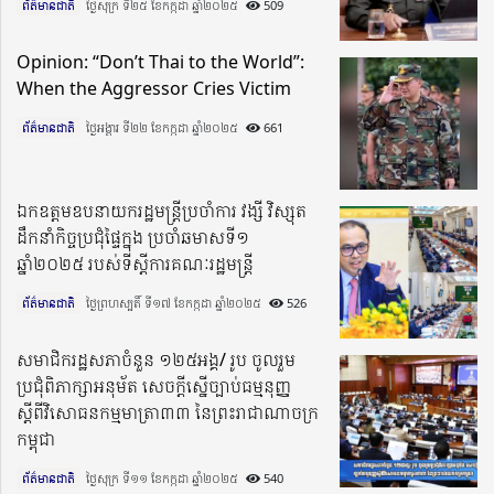
ព័ត៌មានជាតិ
ថ្ងៃសុក្រ ទី២៥ ខែកក្កដា ឆ្នាំ២០២៥​
509
Opinion: “Don’t Thai to the World”:
When the Aggressor Cries Victim
ព័ត៌មានជាតិ
ថ្ងៃអង្គារ ទី២២ ខែកក្កដា ឆ្នាំ២០២៥​
661
ឯកឧត្តមឧបនាយករដ្ឋមន្រ្តីប្រចាំការ វង្សី វិស្សុត
ដឹកនាំកិច្ចប្រជុំផ្ទៃក្នុង ប្រចាំឆមាសទី១
ឆ្នាំ២០២៥ របស់ទីស្តីការ​​គណៈរដ្ឋមន្រ្តី
ព័ត៌មានជាតិ
ថ្ងៃព្រហស្បតិ៍ ទី១៧ ខែកក្កដា ឆ្នាំ២០២៥​
526
សមាជិករដ្ឋសភាចំនួន ១២៥អង្គ/ រូប ចូលរួម
ប្រជុំពិភាក្សាអនុម័ត សេចក្តីស្នើច្បាប់ធម្មនុញ្ញ
ស្តីពីវិសោធនកម្មមាត្រា៣៣ នៃព្រះរាជាណាចក្រ
កម្ពុជា
ព័ត៌មានជាតិ
ថ្ងៃសុក្រ ទី១១ ខែកក្កដា ឆ្នាំ២០២៥​
540