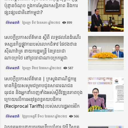
ប៉ុន្មានចំណុច ក្នុងការស្វែងរកសន្ដិភាព និងការ
ផ្សះផ្សារជាតិនៅកម្ពុជា?
ព័ត៌មានជាតិ
ថ្ងៃសុក្រ ទី៩ ខែឧសភា ឆ្នាំ២០២៥​
899
សេចក្តីប្រកាសព័ត៌មាន ស្តីពី លទ្ធផលនៃដំណើរ
ទស្សនកិច្ចផ្លូវការរបស់លោកជំទាវ ផែថងថាន
ស៊ីណាវ៉ាត្រ នាយករដ្ឋមន្ត្រី នៃព្រះរាជា
ណាចក្រថៃ នៅព្រះរាជាណាចក្រកម្ពុជា
ព័ត៌មានជាតិ
ថ្ងៃសុក្រ ទី២៥ ខែមេសា ឆ្នាំ២០២៥​
587
សេចក្តីប្រកាសព័ត៌មាន | ក្រសួងពាណិជ្ជកម្ម
មានកិត្តិយសសូមជម្រាបជូនសាធារណជន
ធុរជន និងអ្នកនាំចេញទាំងអស់ស្ដីពីវឌ្ឍនភាពចុង
ក្រោយលើការអនុវត្តពន្ធគយបដិការ
(Reciprocal Tariffs) របស់សហរដ្ឋអាម៉េរិក
ព័ត៌មានជាតិ
ថ្ងៃព្រហស្បតិ៍ ទី១០ ខែមេសា ឆ្នាំ២០២៥​
566
ឯកឧត្តមឧបនាយករដ្ឋមន្ត្រីប្រចាំការ វង្សី វិស្សុត