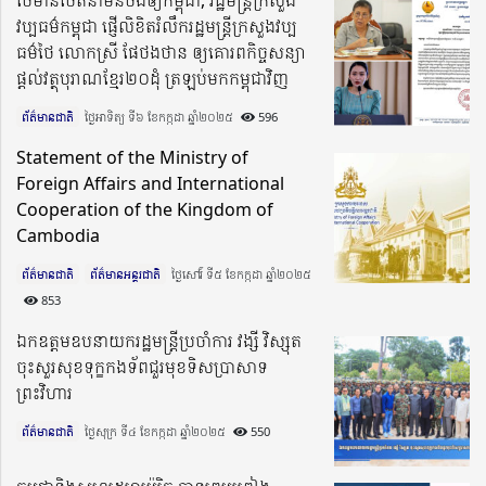
វប្បធម៌កម្ពុជា ផ្ញើលិខិតរំលឹករដ្ឋមន្ដ្រីក្រសួងវប្ប
ធម៌ថៃ លោកស្រី ផែថងថាន ឲ្យគោរពកិច្ចសន្យា
ផ្ដល់វត្ថុបុរាណខ្មែរ២០ដុំ ត្រឡប់មកកម្ពុជាវិញ
ព័ត៌មានជាតិ
ថ្ងៃអាទិត្យ ទី៦ ខែកក្កដា ឆ្នាំ២០២៥​
596
Statement of the Ministry of
Foreign Affairs and International
Cooperation of the Kingdom of
Cambodia
ព័ត៌មានជាតិ
ព័ត៌មានអន្តរជាតិ
ថ្ងៃសៅរ៍ ទី៥ ខែកក្កដា ឆ្នាំ២០២៥​
853
ឯកឧត្តមឧបនាយករដ្ឋមន្ត្រីប្រចាំការ វង្សី វិស្សុត
ចុះសួរសុខទុក្ខកងទ័ពជួរមុខទិសប្រាសាទ
ព្រះវិហារ
ព័ត៌មានជាតិ
ថ្ងៃសុក្រ ទី៤ ខែកក្កដា ឆ្នាំ២០២៥​
550