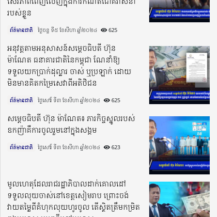
សេរីភាពពេញលេញក្នុងការកំណត់ជោគវាសនា
របស់ខ្លួន
ព័ត៌មានជាតិ
ថ្ងៃចន្ទ ទី៥ ខែសីហា ឆ្នាំ២០២៤​
625
អនុវត្តតាមអនុសាសន៍សម្តេចធិបតី ហ៊ុន
ម៉ាណែត ធនាគារជាតិនៃកម្ពុជា ណែនាំឱ្យ
ទទួលយកប្រាក់ដុល្លារ ចាស់ ឬប្រឡាក់ ដោយ
មិនមានគិតកម្រៃសេវាពីអតិថិជន
ព័ត៌មានជាតិ
ថ្ងៃសៅរ៍ ទី៣ ខែសីហា ឆ្នាំ២០២៤​
625
សម្តេចធិបតី ហ៊ុន ម៉ាណែត៖ ភារកិច្ចស្នូលរបស់
ឧកញ៉ាគឺការចូលរួមនៅក្នុងសង្គម
ព័ត៌មានជាតិ
ថ្ងៃសៅរ៍ ទី៣ ខែសីហា ឆ្នាំ២០២៤​
623
មូលហេតុដែលរាជរដ្ឋាភិបាលដាក់គោលដៅ
ទទួលលុយចាស់នៅខេត្តសៀមរាប ព្រោះចង់
វាយតម្លៃពីគំហុកលុយហូរចូល តើស្ថិតត្រឹមកម្រិត