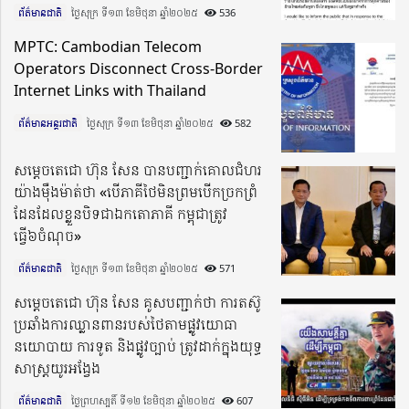
ព័ត៌មានជាតិ
ថ្ងៃសុក្រ ទី១៣ ខែមិថុនា ឆ្នាំ២០២៥​
536
MPTC: Cambodian Telecom
Operators Disconnect Cross-Border
Internet Links with Thailand
ព័ត៌មានអន្តរជាតិ
ថ្ងៃសុក្រ ទី១៣ ខែមិថុនា ឆ្នាំ២០២៥​
582
សម្តេចតេជោ ហ៊ុន សែន បានបញ្ជាក់គោលជំហរ
យ៉ាងម៉ឺងម៉ាត់ថា «បើភាគីថៃមិនព្រមបើកច្រកព្រំ
ដែនដែលខ្លួនបិទជាឯកតោភាគី កម្ពុជាត្រូវ
ធ្វើ៦ចំណុច»
ព័ត៌មានជាតិ
ថ្ងៃសុក្រ ទី១៣ ខែមិថុនា ឆ្នាំ២០២៥​
571
សម្តេចតេជោ ហ៊ុន សែន គូសបញ្ជាក់ថា ការតស៊ូ
ប្រឆាំងការឈ្លានពានរបស់ថៃតាមផ្លូវយោធា
នយោបាយ ការទូត និងផ្លូវច្បាប់ ត្រូវដាក់ក្នុងយុទ្ធ
សាស្ត្រយូរអង្វែង
ព័ត៌មានជាតិ
ថ្ងៃព្រហស្បតិ៍ ទី១២ ខែមិថុនា ឆ្នាំ២០២៥​
607