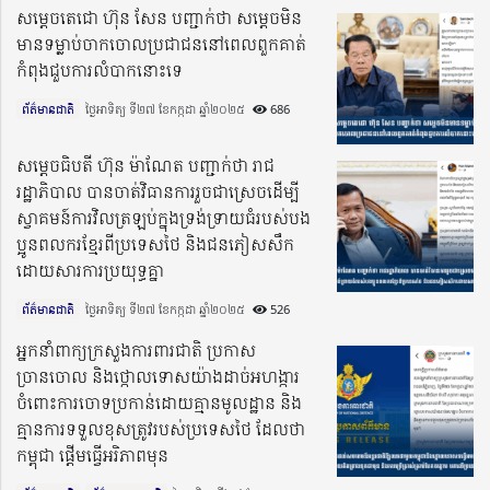
សម្តេចតេជោ ហ៊ុន សែន បញ្ជាក់ថា សម្តេចមិន
មានទម្លាប់ចាកចោលប្រជាជននៅពេលពួកគាត់
កំពុងជួបការលំបាកនោះទេ
ព័ត៌មានជាតិ
ថ្ងៃអាទិត្យ ទី២៧ ខែកក្កដា ឆ្នាំ២០២៥​
686
សម្តេចធិបតី ហ៊ុន ម៉ាណែត បញ្ជាក់ថា រាជ
រដ្ឋាភិបាល បានចាត់វិធានការរួចជាស្រេចដើម្បី
ស្វាគមន៍ការវិលត្រឡប់ក្នុងទ្រង់ទ្រាយធំរបស់បង
ប្អូនពលករខ្មែរពីប្រទេសថៃ និងជនភៀសសឹក
ដោយសារការប្រយុទ្ធគ្នា
ព័ត៌មានជាតិ
ថ្ងៃអាទិត្យ ទី២៧ ខែកក្កដា ឆ្នាំ២០២៥​
526
អ្នកនាំពាក្យក្រសួងការពារជាតិ ប្រកាស
ច្រានចោល និងថ្កោលទោសយ៉ាងដាច់អហង្ការ
ចំពោះការចោទប្រកាន់ដោយគ្មានមូលដ្ឋាន និង
គ្មានការទទួលខុសត្រូវរបស់ប្រទេសថៃ ដែលថា
កម្ពុជា ផ្តើមធ្វើអរិភាពមុន