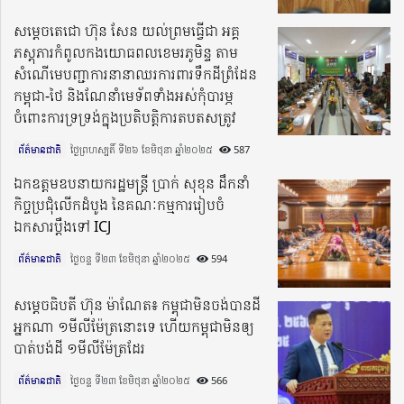
សម្តេចតេជោ ហ៊ុន សែន យល់ព្រមធ្វើជា អគ្គ
ភស្តុភារកំពូលកងយោធពលខេមរភូមិន្ទ តាម
សំណើមេបញ្ជាការនានាឈរការពារទឹកដីព្រំដែន
កម្ពុជា-ថៃ និងណែនាំមេទ័ពទាំងអស់កុំបារម្ភ
ចំពោះការទ្រទ្រង់ក្នុងប្រតិបត្តិការតបតសត្រូវ
ព័ត៌មានជាតិ
ថ្ងៃព្រហស្បតិ៍ ទី២៦ ខែមិថុនា ឆ្នាំ២០២៥​
587
ឯកឧត្តមឧបនាយករដ្ឋមន្រ្តី ប្រាក់ សុខុន ដឹកនាំ
កិច្ចប្រជុំលើកដំបូង នៃគណៈកម្មការរៀបចំ
ឯកសារប្តឹងទៅ ICJ​
ព័ត៌មានជាតិ
ថ្ងៃចន្ទ ទី២៣ ខែមិថុនា ឆ្នាំ២០២៥​
594
សម្តេចធិបតី ហ៊ុន ម៉ាណែត៖ កម្ពុជាមិនចង់បានដី
អ្នកណា ១មីលីម៉ែត្រនោះទេ ហើយកម្ពុជាមិនឲ្យ
បាត់បង់ដី ១មីលីម៉ែត្រដែរ
ព័ត៌មានជាតិ
ថ្ងៃចន្ទ ទី២៣ ខែមិថុនា ឆ្នាំ២០២៥​
566