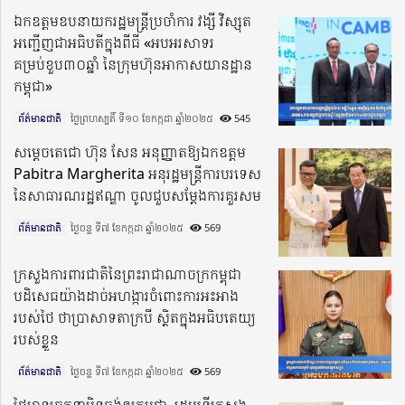
ឯកឧត្ដមឧបនាយករដ្ឋមន្រ្តីប្រចាំការ វង្សី វិស្សុត
អញ្ជើញជាអធិបតីក្នុងពីធី «អបអរសាទរ
គម្រប់ខួប៣០ឆ្នាំ នៃក្រុមហ៊ុនអាកាសយានដ្ឋាន
កម្ពុជា»
ព័ត៌មានជាតិ
ថ្ងៃព្រហស្បតិ៍ ទី១០ ខែកក្កដា ឆ្នាំ២០២៥​
545
សម្ដេចតេជោ ហ៊ុន សែន អនុញ្ញាតឱ្យឯកឧត្តម
Pabitra Margherita អនុរដ្ឋមន្រ្តីការបរទេស
នៃសាធារណរដ្ឋឥណ្ឌា ចូលជួបសម្តែងការគួរសម
ព័ត៌មានជាតិ
ថ្ងៃចន្ទ ទី៧ ខែកក្កដា ឆ្នាំ២០២៥​
569
ក្រសួងការពារជាតិនៃព្រះរាជាណាចក្រកម្ពុជា
បដិសេធយ៉ាងដាច់អហង្ការចំពោះការអះអាង
របស់ថៃ ថាប្រាសាទតាក្របី ស្ថិតក្នុងអធិបតេយ្យ
របស់ខ្លួន
ព័ត៌មានជាតិ
ថ្ងៃចន្ទ ទី៧ ខែកក្កដា ឆ្នាំ២០២៥​
569
ថៃមានចេតនាមិនចង់ឲ្យកម្ពុជា, រដ្ឋមន្ដ្រីក្រសួង