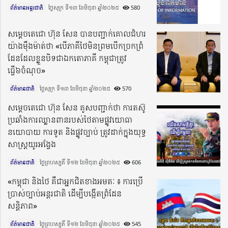
ព័ត៌មានអន្តរជាតិ
ថ្ងៃសុក្រ ទី១៣ ខែមិថុនា ឆ្នាំ២០២៥​
580
សម្តេចតេជោ ហ៊ុន សែន បានបញ្ជាក់គោលជំហរ
យ៉ាងម៉ឺងម៉ាត់ថា «បើភាគីថៃមិនព្រមបើកច្រកព្រំ
ដែនដែលខ្លួនបិទជាឯកតោភាគី កម្ពុជាត្រូវ
ធ្វើ៦ចំណុច»
ព័ត៌មានជាតិ
ថ្ងៃសុក្រ ទី១៣ ខែមិថុនា ឆ្នាំ២០២៥​
570
សម្តេចតេជោ ហ៊ុន សែន គូសបញ្ជាក់ថា ការតស៊ូ
ប្រឆាំងការឈ្លានពានរបស់ថៃតាមផ្លូវយោធា
នយោបាយ ការទូត និងផ្លូវច្បាប់ ត្រូវដាក់ក្នុងយុទ្ធ
សាស្ត្រយូរអង្វែង
ព័ត៌មានជាតិ
ថ្ងៃព្រហស្បតិ៍ ទី១២ ខែមិថុនា ឆ្នាំ២០២៥​
606
«កម្ពុជា និងថៃ គឺជាអ្នកជិតខាងអមតៈ ៖ ការប្រើ
ប្រាស់ច្បាប់អន្តរជាតិ ដើម្បីបង្កើតព្រំដែន
សន្តិភាព»
ព័ត៌មានជាតិ
ថ្ងៃព្រហស្បតិ៍ ទី១២ ខែមិថុនា ឆ្នាំ២០២៥​
545