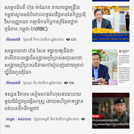
សម្តេចធិបតី ហ៊ុន ម៉ាណែត នាយករដ្ឋមន្ត្រីនៃ
កម្ពុជាស្វាគមន៍ចំពោះលទ្ធផលវិជ្ជមាននៃកិច្ចប្រជុំ
វិសាមញ្ញគណៈកម្មាធិការកិច្ចការព្រំដែនថ្នាក់
ភូមិភាគ កម្ពុជា-ថៃ(RBC)
ព័ត៌មានជាតិ
ថ្ងៃសៅរ៍ ទី១៦ ខែសីហា ឆ្នាំ២០២៥​
635
សម្ដេចតេជោ ហ៊ុន សែន ទម្លាយឲ្យដឹងថា
ភាគីថៃបានផ្ទេរពីសង្គ្រាមប្រើប្រាស់អាវុធមកជា
សង្រ្គាមប្រើប្រាស់ជំពាមកៅស៊ូបាញ់ដោយគ្រាប់
ឃ្លីនិងកូនដុំដែក
ព័ត៌មានជាតិ
ថ្ងៃសុក្រ ទី៨ ខែសីហា ឆ្នាំ២០២៥​
596
ទស្សនៈវិភាគ៖ សៀមសាងកំហុសនយោបាយ
មួយដ៏ធំក្នុងប្រវត្តិសាស្ត្រ ដោយមហិច្ឆតាទន្ទ្រាន
ចង់បានទឹកដីកម្ពុជា!
ទស្សនៈ - នយោបាយ
ថ្ងៃព្រហស្បតិ៍ ទី៧ ខែសីហា ឆ្នាំ២០២៥​
760