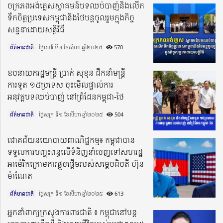
ចក្រភពអង់គ្លេសស្វាគមន៍បទឈប់បាញ់និងលើក
ទឹកចិត្តប្រទេសកម្ពុជានិងថៃបន្តចូលរួមក្នុងកិច្ច
សន្ទនាដោយសន្តិវិធី
ព័ត៌មានជាតិ
ថ្ងៃសៅរ៍ ទី២ ខែសីហា ឆ្នាំ២០២៥​
570
ឧបនាយករដ្ឋមន្រ្តី ប្រាក់ សុខុន ដឹកនាំមន្រ្តី
ការទូត ១៥ប្រទេស ចុះមើលផ្ទាល់ការ
អនុវត្តបទឈប់បាញ់ នៅព្រំដែនកម្ពុជា-ថៃ
ព័ត៌មានជាតិ
ថ្ងៃសុក្រ ទី១ ខែសីហា ឆ្នាំ២០២៥​
504
ជោគជ័យនយោបាយពាណិជ្ជកម្ម៖ កម្ពុជាបាន
ទទួលការបញ្ចុះពន្ធលើទំនិញនាំចេញទៅសហរដ្ឋ
អាម៉េរិកក្រោមការផ្ដួចផ្ដើមរបស់សម្តេចធិបតី ហ៊ុន
ម៉ាណែត
ព័ត៌មានជាតិ
ថ្ងៃសុក្រ ទី១ ខែសីហា ឆ្នាំ២០២៥​
613
អ្នកនាំពាក្យក្រសួងការពារជាតិ ៖ កម្ពុជានៅបន្ត