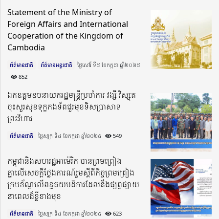
Statement of the Ministry of
Foreign Affairs and International
Cooperation of the Kingdom of
Cambodia
ព័ត៌មានជាតិ
ព័ត៌មានអន្តរជាតិ
ថ្ងៃសៅរ៍ ទី៥ ខែកក្កដា ឆ្នាំ២០២៥​
852
ឯកឧត្តមឧបនាយករដ្ឋមន្ត្រីប្រចាំការ វង្សី វិស្សុត
ចុះសួរសុខទុក្ខកងទ័ពជួរមុខទិសប្រាសាទ
ព្រះវិហារ
ព័ត៌មានជាតិ
ថ្ងៃសុក្រ ទី៤ ខែកក្កដា ឆ្នាំ២០២៥​
549
កម្ពុជានិងសហរដ្ឋអាម៉េរិក បានព្រមព្រៀង
គ្នាលើសេចក្តីថ្លែងការណ៍រួមស្ដីពីកិច្ចព្រមព្រៀង
ក្របខ័ណ្ឌលើពន្ធគយបដិការដែលនឹងផ្សព្វផ្សាយ
នាពេលដ៏ខ្លីខាងមុខ
ព័ត៌មានជាតិ
ថ្ងៃសុក្រ ទី៤ ខែកក្កដា ឆ្នាំ២០២៥​
623