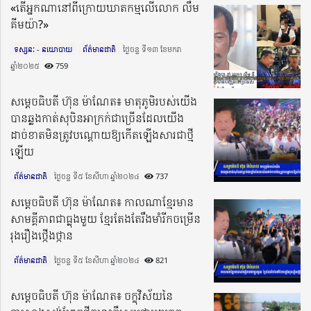
«តើអ្នកណានៅពីក្រោយឃាតកម្មលើលោក លឹម
គីមយ៉ា?»
ទស្សនៈ - នយោបាយ
ព័ត៌មានជាតិ
ថ្ងៃចន្ទ ទី១៣ ខែមករា
ឆ្នាំ២០២៥​
759
សម្តេចធិបតី ហ៊ុន ម៉ាណែត៖ មាតុភូមិរបស់យើង
បានឆ្លងកាត់សុបិនអាក្រក់ជាច្រើនដែលយើង
ដាច់ខាតមិនត្រូវបណ្តោយឱ្យកើតឡើងសារជាថ្មី
ឡើយ
ព័ត៌មានជាតិ
ថ្ងៃចន្ទ ទី៥ ខែសីហា ឆ្នាំ២០២៤​
737
សម្តេចធិបតី ហ៊ុន ម៉ាណែត៖ កាលណាខ្មែរមាន
សាមគ្គីភាពជាធ្លុងមួយ ខ្មែរតែងតែរឹងមាំរីកចម្រើន
រុងរឿងថ្កើងថ្កាន
ព័ត៌មានជាតិ
ថ្ងៃចន្ទ ទី៥ ខែសីហា ឆ្នាំ២០២៤​
821
សម្តេចធិបតី ហ៊ុន ម៉ាណែត៖ ចក្ខុវិស័យនៃ