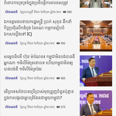
ចំពោះការទ្រទ្រង់ក្នុងប្រតិបត្តិការតបតសត្រូវ
ព័ត៌មានជាតិ
ថ្ងៃព្រហស្បតិ៍ ទី២៦ ខែមិថុនា ឆ្នាំ២០២៥​
585
ឯកឧត្តមឧបនាយករដ្ឋមន្រ្តី ប្រាក់ សុខុន ដឹកនាំ
កិច្ចប្រជុំលើកដំបូង នៃគណៈកម្មការរៀបចំ
ឯកសារប្តឹងទៅ ICJ​
ព័ត៌មានជាតិ
ថ្ងៃចន្ទ ទី២៣ ខែមិថុនា ឆ្នាំ២០២៥​
592
សម្តេចធិបតី ហ៊ុន ម៉ាណែត៖ កម្ពុជាមិនចង់បានដី
អ្នកណា ១មីលីម៉ែត្រនោះទេ ហើយកម្ពុជាមិនឲ្យ
បាត់បង់ដី ១មីលីម៉ែត្រដែរ
ព័ត៌មានជាតិ
ថ្ងៃចន្ទ ទី២៣ ខែមិថុនា ឆ្នាំ២០២៥​
565
តើប្រទេសថៃបានប្រើប្រាស់មុខព្រួញចំនួនប៉ុន្មាន
ក្នុងការបង្ករជម្លោះព្រំដែនជាមួយកម្ពុជា?
ព័ត៌មានជាតិ
ថ្ងៃចន្ទ ទី២៣ ខែមិថុនា ឆ្នាំ២០២៥​
573