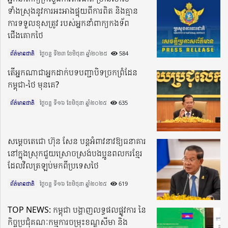
ទាំងស្រុង​នូវការ​អះ​អាង​ផ្ទុយពីការពិត និងគ្មាន
ការទទួលខុសត្រូវ របស់​អ្នក​នាំ​ពាក្យ​កងទ័ព
ជើងគោកថៃ
ព័ត៌មានជាតិ
ថ្ងៃចន្ទ ទី២៣ ខែមិថុនា ឆ្នាំ២០២៥​
584
តើអ្នកណាជាអ្នកដាក់បទបញ្ជាបិទច្រកព្រំដែន
កម្ពុជា-ថៃ មុនគេ?
ព័ត៌មានជាតិ
ថ្ងៃចន្ទ ទី១៦ ខែមិថុនា ឆ្នាំ២០២៥​
635
សម្ដេចតេជោ ហ៊ុន សែន បន្ដអំពាវនាវឱ្យធនាគារ
នៅក្នុងស្រុកជួយស្រោចស្រង់បងប្អូនពលករខ្មែរ
ដែលវិលត្រឡប់មកពីប្រទេសថៃ
ព័ត៌មានជាតិ
ថ្ងៃចន្ទ ទី១៦ ខែមិថុនា ឆ្នាំ២០២៥​
619
TOP NEWS: កម្ពុជា បង្ហាញលទ្ធផលផ្លូវការ នៃ
កិច្ចប្រជុំគណៈកម្មការចម្រុះខណ្ឌសីមា និង