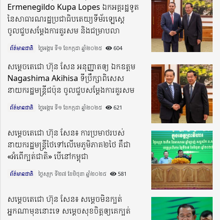
Ermenegildo Kupa Lopes ឯកអគ្គរដ្ឋទូត
នៃសាធារណរដ្ឋប្រជាធិបតេយ្យទីម័រឡេស្តេ
ចូលជួបសម្តែងការគួរសម និងជម្រាបលា
ព័ត៌មានជាតិ
ថ្ងៃអង្គារ ទី១ ខែកក្កដា ឆ្នាំ២០២៥​
604
សម្តេចតេជោ ហ៊ុន​ សែន អនុញ្ញាតឲ្យ ឯកឧត្តម
Nagashima Akihisa ទីប្រឹក្សាពិសេស
នាយករដ្ឋមន្ត្រីជប៉ុន ចូលជួបសម្តែងការគួរសម
ព័ត៌មានជាតិ
ថ្ងៃអង្គារ ទី១ ខែកក្កដា ឆ្នាំ២០២៥​
621
សម្តេចតេជោ ហ៊ុន សែន៖ ការប្រមាថរបស់
នាយករដ្ឋមន្រ្តីថៃទៅលើមេភូមិភាគ២ថៃ គឺជា
«អំពើក្បត់ជាតិ» បើនៅកម្ពុជា
ព័ត៌មានជាតិ
ថ្ងៃសុក្រ ទី២៧ ខែមិថុនា ឆ្នាំ២០២៥​
581
សម្តេចតេជោ ហ៊ុន សែន៖ សម្តេចមិនក្បត់
អ្នកណាមុននោះទេ សម្ដេចសុខចិត្តឲ្យគេក្បត់