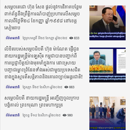
សម្តេចតេជោ ហ៊ុន សែន ផ្តល់នូវការវិភាគបន្ថែម
ពាក់ព័ន្ធនឹងព្រឹត្តិការណ៍បាញ់ប្រហារលើសម្តេច
កាលពីថ្ងៃទី២៤ ខែកញ្ញា ឆ្នាំ១៩៩៨ នៅខេត្ត
សៀមរាប
ព័ត៌មានជាតិ
ថ្ងៃព្រហស្បតិ៍ ទី២៥ ខែកញ្ញា ឆ្នាំ២០២៥​
833
លិខិតរបស់សម្តេចធិបតី ហ៊ុន ម៉ាណែត ផ្ញើជូន
នាយករដ្ឋមន្ត្រីម៉ាឡេស៊ី៖ កម្ពុជាបានបញ្ជាក់ពី
ការប្តេជ្ញាចិត្តយ៉ាងមុតមាំក្នុងការ ដោះស្រាយ
បញ្ហាជម្លោះព្រំដែនទាំងអស់ជាមួយប្រទេសជិត
ខាងក្នុងស្មារតីសន្តិភាពនិងគោរពច្បាប់អន្តរជាតិ!
ព័ត៌មានជាតិ
ថ្ងៃសុក្រ ទី២៩ ខែសីហា ឆ្នាំ២០២៥​
883
សម្តេចធិបតី នាយករដ្ឋមន្ត្រី អញ្ជើញចូលក្រាប
បង្គំគាល់ ព្រះករុណា ព្រះមហាក្សត្រ
ព័ត៌មានជាតិ
ថ្ងៃចន្ទ ទី១៨ ខែសីហា ឆ្នាំ២០២៥​
980