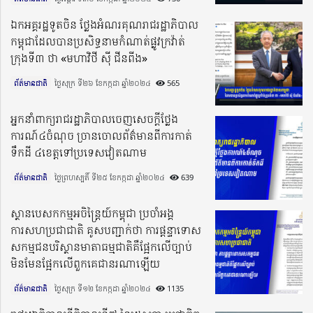
ឯកអគ្គរដ្ឋទូតចិន ថ្លែងអំណរគុណរាជរដ្ឋាភិបាល
កម្ពុជាដែលបានប្រសិទ្ធនាមកំណាត់ផ្លូវក្រវ៉ាត់
ក្រុងទី៣ ថា «មហាវិថី ស៊ី ជីនពីង»
ព័ត៌មានជាតិ
ថ្ងៃសុក្រ ទី២៦ ខែកក្កដា ឆ្នាំ២០២៤​
565
អ្នកនាំពាក្យរាជរដ្ឋាភិបាលចេញសេចក្តីថ្លែង
ការណ៍៤ចំណុច ច្រានចោលព័ត៌មានពីការកាត់
ទឹកដី ៤ខេត្តទៅប្រទេសវៀតណាម
ព័ត៌មានជាតិ
ថ្ងៃព្រហស្បតិ៍ ទី២៥ ខែកក្កដា ឆ្នាំ២០២៤​
639
ស្ថានបេសកកម្មអចិន្រ្តៃយ៍កម្ពុជា ប្រចាំអង្គ
ការសហប្រជាជាតិ គូសបញ្ជាក់ថា ការផ្តន្ទាទោស
សកម្មជនបរិស្ថានមាតាធម្មជាតិគឺផ្អែកលើច្បាប់
មិនមែនផ្អែកលើពួកគេជានរណាឡើយ
ព័ត៌មានជាតិ
ថ្ងៃសុក្រ ទី១២ ខែកក្កដា ឆ្នាំ២០២៤​
1135