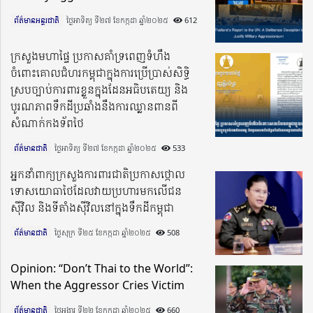
ព័ត៌មានអន្តរជាតិ
ថ្ងៃអាទិត្យ ទី២៧ ខែកក្កដា ឆ្នាំ២០២៥​
612
ក្រសួងមហាផ្ទៃ ប្រកាសគាំទ្រពេញទំហឹង
ចំពោះគោលជំហរកម្ពុជាក្នុងការប្រើប្រាស់សិទ្ធិ
ស្របច្បាប់ការពារខ្លួនក្នុងដែនអធិបតេយ្យ និង
បូរណភាពទឹកដីប្រឆាំងនឹងការឈ្លានពានពី
សំណាក់កងទ័ពថៃ
ព័ត៌មានជាតិ
ថ្ងៃអាទិត្យ ទី២៧ ខែកក្កដា ឆ្នាំ២០២៥​
533
អ្នកនាំពាក្យក្រសួងការពារជាតិប្រកាសថ្កោល
ទោសយោធាថៃដែលវាយប្រហារមកលើជន
ស៊ីវិល និងទីតាំងស៊ីវិលនៅក្នុងទឹកដីកម្ពុជា
ព័ត៌មានជាតិ
ថ្ងៃសុក្រ ទី២៥ ខែកក្កដា ឆ្នាំ២០២៥​
508
Opinion: “Don’t Thai to the World”:
When the Aggressor Cries Victim
ព័ត៌មានជាតិ
ថ្ងៃអង្គារ ទី២២ ខែកក្កដា ឆ្នាំ២០២៥​
660