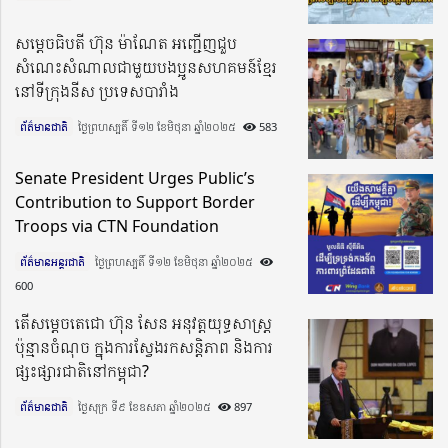
សម្តេចធិបតី ហ៊ុន ម៉ាណែត អញ្ជើញជួប
សំណេះសំណាលជាមួយបងប្អូនសហគមន៍ខ្មែរ
នៅទីក្រុងនីស ប្រទេសបារាំង
ព័ត៌មានជាតិ
ថ្ងៃព្រហស្បតិ៍ ទី១២ ខែមិថុនា ឆ្នាំ២០២៥​
583
Senate President Urges Public’s
Contribution to Support Border
Troops via CTN Foundation
ព័ត៌មានអន្តរជាតិ
ថ្ងៃព្រហស្បតិ៍ ទី១២ ខែមិថុនា ឆ្នាំ២០២៥​
600
តើសម្ដេចតេជោ ហ៊ុន សែន អនុវត្ដយុទ្ធសាស្រ្ដ
ប៉ុន្មានចំណុច ក្នុងការស្វែងរកសន្ដិភាព និងការ
ផ្សះផ្សារជាតិនៅកម្ពុជា?
ព័ត៌មានជាតិ
ថ្ងៃសុក្រ ទី៩ ខែឧសភា ឆ្នាំ២០២៥​
897