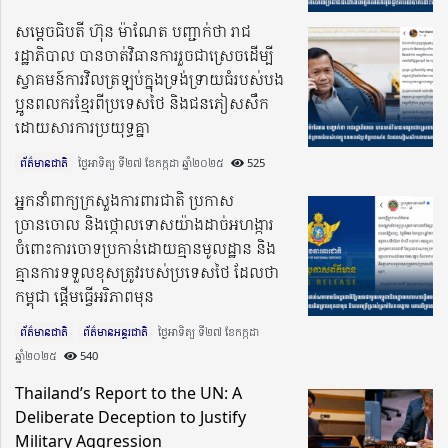
សម្តេចធិបតី ហ៊ុន ម៉ាណែត បញ្ជាក់ថា រាជ
រដ្ឋាភិបាល បានចាត់វិធានការរួចជាស្រេចដើម្បី
ស្វាគមន៍ការវិលត្រឡប់ក្នុងទ្រង់ទ្រាយធំរបស់បង
ប្អូនពលករខ្មែរពីប្រទេសថៃ និងជនភៀសសឹក
ដោយសារការប្រយុទ្ធគ្នា
ព័ត៌មានជាតិ
ថ្ងៃអាទិត្យ ទី២៧ ខែកក្កដា ឆ្នាំ២០២៥​
525
អ្នកនាំពាក្យក្រសួងការពារជាតិ ប្រកាស
ច្រានចោល និងថ្កោលទោសយ៉ាងដាច់អហង្ការ
ចំពោះការចោទប្រកាន់ដោយគ្មានមូលដ្ឋាន និង
គ្មានការទទួលខុសត្រូវរបស់ប្រទេសថៃ ដែលថា
កម្ពុជា ផ្តើមធ្វើអរិភាពមុន
ព័ត៌មានជាតិ
ព័ត៌មានអន្តរជាតិ
ថ្ងៃអាទិត្យ ទី២៧ ខែកក្កដា
ឆ្នាំ២០២៥​
540
Thailand’s Report to the UN: A
Deliberate Deception to Justify
Military Aggression