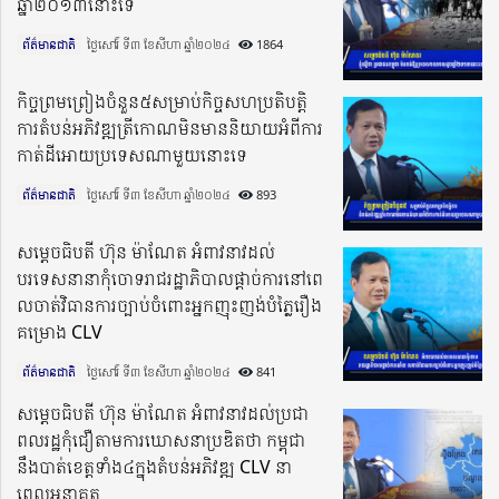
ឆ្នាំ២០១៣នោះទេ
ព័ត៌មានជាតិ
ថ្ងៃសៅរ៍ ទី៣ ខែសីហា ឆ្នាំ២០២៤​
1864
កិច្ចព្រមព្រៀងចំនួន៥សម្រាប់កិច្ចសហប្រតិបត្តិ
ការតំបន់អភិវឌ្ឍត្រីកោណមិនមាននិយាយអំពីការ
កាត់ដីអោយប្រទេសណាមួយនោះទេ
ព័ត៌មានជាតិ
ថ្ងៃសៅរ៍ ទី៣ ខែសីហា ឆ្នាំ២០២៤​
893
សម្តេចធិបតី ហ៊ុន ម៉ាណែត អំពាវនាវដល់
បរទេសនានាកុំចោទរាជរដ្ឋាភិបាលផ្តាច់ការនៅពេ
លចាត់វិធានការច្បាប់ចំពោះអ្នកញុះញង់បំភ្លៃរឿង
គម្រោង CLV
ព័ត៌មានជាតិ
ថ្ងៃសៅរ៍ ទី៣ ខែសីហា ឆ្នាំ២០២៤​
841
សម្តេចធិបតី ហ៊ុន ម៉ាណែត អំពាវនាវដល់ប្រជា
ពលរដ្ឋកុំជឿតាមការឃោសនាប្រឌិតថា កម្ពុជា
នឹងបាត់ខេត្តទាំង៤ក្នុងតំបន់អភិវឌ្ឍ CLV នា
ពេលអនាគត