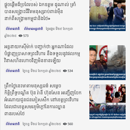
ផ្តួចផ្តើមដ៏ប្រពៃរបស់ ឯកឧត្តម ដូណាល់ ត្រាំ
បានសង្រ្គោះជីវិតមនុស្សរាប់ពាន់ម៉ឺន
នាក់ពីសង្រ្គាមកម្ពុជានិងថៃ»
ព័ត៌មានជាតិ
ព័ត៌មានអន្តរជាតិ
ថ្ងៃអង្គារ ទី២៩ ខែកក្កដា
ឆ្នាំ២០២៥​
573
អគ្គនាយកស៊ីម៉ាក់ បញ្ជាក់ថា អ្នកណាដែល
បំផ្លាញប្រាសាទព្រះវិហារ នឹងទទួលនូវផលកម្ម
វិនាសហិនហោចវិញមិនខានឡើយ
ព័ត៌មានជាតិ
ថ្ងៃចន្ទ ទី២៨ ខែកក្កដា ឆ្នាំ២០២៥​
534
ព្រឹកថ្ងៃនេះមាតាមនុស្សធម៌ សម្តេច
កិត្តិព្រឹទ្ធបណ្ឌិត ប៊ុន រ៉ានី ហ៊ុនសែន អញ្ជើញចែក​
អំណោយ​ជូនជនភៀសសឹក នៅខេត្តព្រះវិហារ
ដែលជាខេត្តសមរភូមិក្តៅ​នៃការ​ឈ្លាន​
ពានរបស់ថៃ
ព័ត៌មានជាតិ
ថ្ងៃចន្ទ ទី២៨ ខែកក្កដា ឆ្នាំ២០២៥​
560