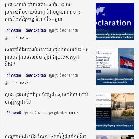
ប្រទេសបារាំងវាយតម្លៃខ្ពស់ចំពោះការ
ប្រកាសពីបទឈប់បាញ់ដែលចូលជាធរមាន
ចាប់ពីយប់ថ្ងៃចន្ទ ទី២៨ ខែកក្កដា
ព័ត៌មានជាតិ
ព័ត៌មានអន្តរជាតិ
ថ្ងៃអង្គារ ទី២៩ ខែកក្កដា
ឆ្នាំ២០២៥​
572
សេចក្តីថ្លែងការណ៍របស់រដ្ឋមន្ត្រីការបរទេស៖ កិច្ច
ព្រមព្រៀងបទឈប់បាញ់រវាងប្រទេសកម្ពុជា
និងថៃ
ព័ត៌មានជាតិ
ព័ត៌មានអន្តរជាតិ
ថ្ងៃអង្គារ ទី២៩ ខែកក្កដា
ឆ្នាំ២០២៥​
743
ស្ថានទូតអាល្លឺម៉ង់ប្រចាំកម្ពុជា ស្វាគមន៍បទឈប់
បាញ់កម្ពុជា-ថៃ
ព័ត៌មានជាតិ
ថ្ងៃអង្គារ ទី២៩ ខែកក្កដា ឆ្នាំ២០២៥​
621
សម្តេចតេជោ ហ៊ុន សែន៖ «សមិទ្ធិផលនៃគំនិត