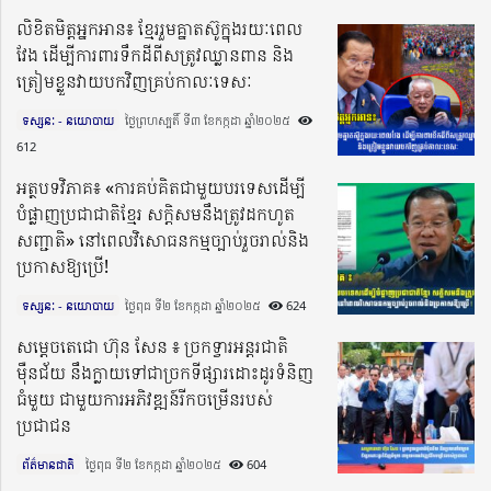
លិខិតមិត្តអ្នកអាន៖ ខ្មែររួមគ្នាតស៊ូក្នុងរយៈពេល
វែង ដើម្បីការពារទឹកដីពីសត្រូវឈ្លានពាន និង
ត្រៀមខ្លួនវាយបកវិញគ្រប់កាលៈទេសៈ
ទស្សនៈ - នយោបាយ
ថ្ងៃព្រហស្បតិ៍ ទី៣ ខែកក្កដា ឆ្នាំ២០២៥​
612
អត្ថបទវិភាគ៖ «ការគប់គិតជាមួយបរទេសដើម្បី
បំផ្លាញប្រជាជាតិខ្មែរ សក្តិសមនឹងត្រូវដកហូត
សញ្ជាតិ» នៅពេលវិសោធនកម្មច្បាប់រួចរាល់និង
ប្រកាសឱ្យប្រើ!
ទស្សនៈ - នយោបាយ
ថ្ងៃពុធ ទី២ ខែកក្កដា ឆ្នាំ២០២៥​
624
សម្ដេចតេជោ ហ៊ុន សែន ៖ ច្រកទ្វារអន្តរជាតិ
ម៉ឺនជ័យ នឹងក្លាយទៅជាច្រកទីផ្សារដោះដូរទំនិញ
ធំមួយ ជាមួយការអភិវឌ្ឍន៍រីកចម្រើនរបស់
ប្រជាជន
ព័ត៌មានជាតិ
ថ្ងៃពុធ ទី២ ខែកក្កដា ឆ្នាំ២០២៥​
604