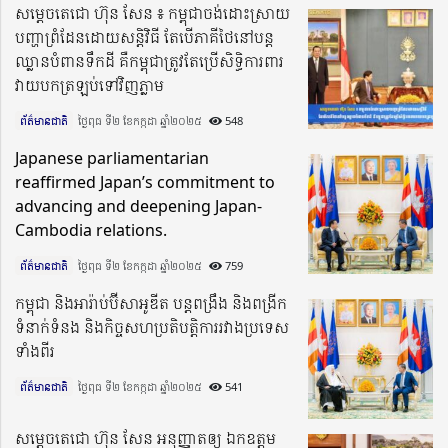
សម្តេចតេជោ ហ៊ុន សែន ៖ កម្ពុជាចង់ដោះស្រាយ
បញ្ហាព្រំដែនដោយសន្តិវិធី តែបើភាគីថៃនៅបន្ត
ឈ្លានបំពានទឹកដី គឺកម្ពុជាត្រូវតែប្រើសិទ្ធិការពារ
វាយបកត្រឡប់ទៅវិញភ្លាម
ព័ត៌មានជាតិ
ថ្ងៃពុធ ទី២ ខែកក្កដា ឆ្នាំ២០២៥​
548
Japanese parliamentarian
reaffirmed Japan’s commitment to
advancing and deepening Japan-
Cambodia relations.
ព័ត៌មានជាតិ
ថ្ងៃពុធ ទី២ ខែកក្កដា ឆ្នាំ២០២៥​
759
កម្ពុជា និងអារ៉ាប់ប៊ីសាអូឌីត បន្តពង្រឹង និងពង្រីក
ទំនាក់ទំនង និងកិច្ចសហប្រតិបត្តិការរវាងប្រទេស
ទាំងពីរ
ព័ត៌មានជាតិ
ថ្ងៃពុធ ទី២ ខែកក្កដា ឆ្នាំ២០២៥​
541
សម្តេចតេជោ ហ៊ុន សែន អនុញ្ញាតឲ្យ ឯកឧត្តម