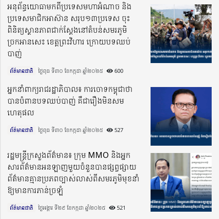
អនុព័ន្ធយោធាមកពីប្រទេសមហាអំណាច និង
ប្រទេសមាជិកអាស៊ាន សរុប១៣ប្រទេស ចុះ
ពិនិត្យស្ថានភាពជាក់ស្តែងនៅតំបន់សមរភូមិ
ច្រកអានសេះ ខេត្តព្រះវិហារ ក្រោយបទឈប់
បាញ់
ព័ត៌មានជាតិ
ថ្ងៃពុធ ទី៣០ ខែកក្កដា ឆ្នាំ២០២៥​
600
អ្នកនាំពាក្យរាជរដ្ឋាភិបាល៖ ការចោទកម្ពុជាថា
បានបំពានបទឈប់បាញ់ គឺជារឿងមិនសម
ហេតុផល
ព័ត៌មានជាតិ
ថ្ងៃពុធ ទី៣០ ខែកក្កដា ឆ្នាំ២០២៥​
527
រដ្ឋមន្រ្តីក្រសួងព័ត៌មាន៖ ក្រុម MMO និងអ្នក
សារព័ត៌មានអនឡាញមួយចំនួនបានផ្សព្វផ្សាយ
ព័ត៌មានគ្មានប្រភពច្បាស់លាស់ពីសមរភូមិមុខនាំ
ឱ្យមានការភាន់ច្រឡំ
ព័ត៌មានជាតិ
ថ្ងៃអង្គារ ទី២៩ ខែកក្កដា ឆ្នាំ២០២៥​
521