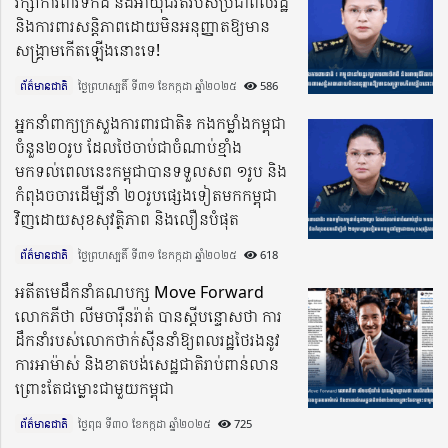
រក្សាការពារទឹកដី និងអាយុជីវិតរបស់ប្រជាពលរដ្ឋ
និងការពារសន្តិភាពដោយមិនអនុញ្ញាតឱ្យមាន
សង្គ្រាមកើតឡើងនោះទេ!
ព័ត៌មានជាតិ
ថ្ងៃព្រហស្បតិ៍ ទី៣១ ខែកក្កដា ឆ្នាំ២០២៥​
586
អ្នកនាំពាក្យក្រសួងការពារជាតិ៖ កងកម្លាំងកម្ពុជា
ចំនួន២០រូប ដែលថៃចាប់ជាចំណាប់ខ្មាំង
មកទល់ពេលនេះកម្ពុជាបានទទួលសព ១រូប និង
កំពុងចចារដើម្បីនាំ ២០រូបផ្សេងទៀតមកកម្ពុជា
វិញដោយសុខសុវត្ថិភាព និងលឿនបំផុត
ព័ត៌មានជាតិ
ថ្ងៃព្រហស្បតិ៍ ទី៣១ ខែកក្កដា ឆ្នាំ២០២៥​
618
អតីតមេដឹកនាំគណបក្ស Move Forward
លោកភីថា លីមចារ៉ឺនរ៉ាត់ បានស្តីបន្ទោសថា ការ
ដឹកនាំរបស់លោកថាក់ស៉ីននាំឱ្យព​លរដ្ឋថៃរងនូវ
ការអាម៉ាស់ និងខាតបង់សេដ្ឋជាតិរាប់ពាន់លាន
ព្រោះតែជម្លោះជាមួយកម្ពុជា
ព័ត៌មានជាតិ
ថ្ងៃពុធ ទី៣០ ខែកក្កដា ឆ្នាំ២០២៥​
725