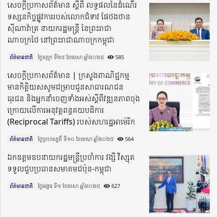
សេចក្តីប្រកាសព័ត៌មាន ស្តីពី លទ្ធផលនៃដំណើរ
ទស្សនកិច្ចផ្លូវការរបស់លោកជំទាវ ផែថងថាន
ស៊ីណាវ៉ាត្រ នាយករដ្ឋមន្ត្រី នៃព្រះរាជា
ណាចក្រថៃ នៅព្រះរាជាណាចក្រកម្ពុជា
ព័ត៌មានជាតិ
ថ្ងៃសុក្រ ទី២៥ ខែមេសា ឆ្នាំ២០២៥​
585
សេចក្តីប្រកាសព័ត៌មាន | ក្រសួងពាណិជ្ជកម្ម
មានកិត្តិយសសូមជម្រាបជូនសាធារណជន
ធុរជន និងអ្នកនាំចេញទាំងអស់ស្ដីពីវឌ្ឍនភាពចុង
ក្រោយលើការអនុវត្តពន្ធគយបដិការ
(Reciprocal Tariffs) របស់សហរដ្ឋអាម៉េរិក
ព័ត៌មានជាតិ
ថ្ងៃព្រហស្បតិ៍ ទី១០ ខែមេសា ឆ្នាំ២០២៥​
564
ឯកឧត្តមឧបនាយករដ្ឋមន្ត្រីប្រចាំការ វង្សី វិស្សុត
ទទួលជួបប្រធានសមាគមជប៉ុន-កម្ពុជា
ព័ត៌មានជាតិ
ថ្ងៃអង្គារ ទី១ ខែមេសា ឆ្នាំ២០២៥​
627