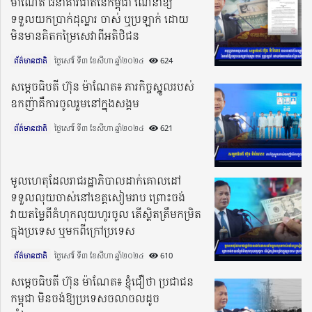
ម៉ាណែត ធនាគារជាតិនៃកម្ពុជា ណែនាំឱ្យ
ទទួលយកប្រាក់ដុល្លារ ចាស់ ឬប្រឡាក់ ដោយ
មិនមានគិតកម្រៃសេវាពីអតិថិជន
ព័ត៌មានជាតិ
ថ្ងៃសៅរ៍ ទី៣ ខែសីហា ឆ្នាំ២០២៤​
624
សម្តេចធិបតី ហ៊ុន ម៉ាណែត៖ ភារកិច្ចស្នូលរបស់
ឧកញ៉ាគឺការចូលរួមនៅក្នុងសង្គម
ព័ត៌មានជាតិ
ថ្ងៃសៅរ៍ ទី៣ ខែសីហា ឆ្នាំ២០២៤​
621
មូលហេតុដែលរាជរដ្ឋាភិបាលដាក់គោលដៅ
ទទួលលុយចាស់នៅខេត្តសៀមរាប ព្រោះចង់
វាយតម្លៃពីគំហុកលុយហូរចូល តើស្ថិតត្រឹមកម្រិត
ក្នុងប្រទេស ឬមកពីក្រៅប្រទេស
ព័ត៌មានជាតិ
ថ្ងៃសៅរ៍ ទី៣ ខែសីហា ឆ្នាំ២០២៤​
610
សម្តេចធិបតី ហ៊ុន ម៉ាណែត៖ ខ្ញុំជឿថា ប្រជាជន
កម្ពុជា មិនចង់ឱ្យប្រទេសចលាចលដូច