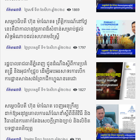
ព័ត៌មានជាតិ
ថ្ងៃសៅរ៍ ទី៣ ខែសីហា ឆ្នាំ២០២៤​
1869
សម្តេចធិបតី ហ៊ុន ម៉ាណែត៖ ព្រឹត្តិការណ៍នៅថ្ងៃ
នេះគឺជាកាលានុវត្តភាពដ៏សំខាន់សម្រាប់ផ្តល់
សិទ្ធអំណាចដល់សហគមន៍ស្រ្តី
ព័ត៌មានជាតិ
ថ្ងៃព្រហស្បតិ៍ ទី១ ខែសីហា ឆ្នាំ២០២៤​
1797
រដ្ឋបាលរាជធានីភ្នំពេញ ជូនដំណឹងស្ដីពីការប្រគំ
តន្ត្រី និងអុជកាំជ្រួច ដើម្បីអបអរសាទរការបើក
ការដ្ឋានសាងសង់ព្រែកជីកហ្វូណនតេជោ
ព័ត៌មានជាតិ
ថ្ងៃព្រហស្បតិ៍ ទី១ ខែសីហា ឆ្នាំ២០២៤​
1827
សម្ដេចធិបតី ហ៊ុន ម៉ាណែត ចេញអនុក្រឹត្យ
ដាក់ឱ្យអនុវត្ដគោលការណ៍ណែនាំស្ដីពីនីតិវិធី និង
វិធាននៃការតាក់តែងសេចក្ដីព្រាងច្បាប់ និងលិខិត
បទដ្ឋានគតិយុត្ដ
ព័ត៌មានជាតិ
ថ្ងៃអង្គារ ទី៣០ ខែកក្កដា ឆ្នាំ២០២៤​
730