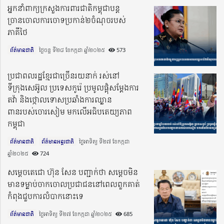
អ្នកនាំពាក្យក្រសួងការពារជាតិកម្ពុជាបន្ត
ច្រានចោលការចោទប្រកាន់២ចំណុចរបស់
ភាគីថៃ
ព័ត៌មានជាតិ
ថ្ងៃចន្ទ ទី២៨ ខែកក្កដា ឆ្នាំ២០២៥​
573
ប្រជាពលរដ្ឋខ្មែរជាច្រើនរយនាក់ រស់​នៅ
ទីក្រុងសេអ៊ូល ប្រទេសកូរ៉េ ប្រមូលផ្តុំសម្ដែងការ
តវ៉ា និងថ្កោលទោសប្រឆាំងការឈ្លាន
ពានរបស់ចោរសៀម មកលើអធិបតេយ្យភាព
កម្ពុជា
ព័ត៌មានជាតិ
ព័ត៌មានអន្តរជាតិ
ថ្ងៃអាទិត្យ ទី២៧ ខែកក្កដា
ឆ្នាំ២០២៥​
724
សម្តេចតេជោ ហ៊ុន សែន បញ្ជាក់ថា សម្តេចមិន
មានទម្លាប់ចាកចោលប្រជាជននៅពេលពួកគាត់
កំពុងជួបការលំបាកនោះទេ
ព័ត៌មានជាតិ
ថ្ងៃអាទិត្យ ទី២៧ ខែកក្កដា ឆ្នាំ២០២៥​
685