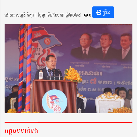
ព្រីន
ដោយ៖ សម្បត្តិ កិត្យា ​​ | ថ្ងៃពុធ ទី៨ ខែមករា ឆ្នាំ២០២៥
0
អត្ថបទទាក់ទង