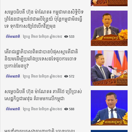
សម្តេចធិបតី ហ៊ុន ម៉ាណែត៖ កម្ពុជាមានសិទ្ធិបិទ
ព្រំដែនជាមួយថៃជាអចិន្រ្តៃយ៍ ប៉ុន្តែកម្ពុជាមិនធ្វើ
ទេ ទុកឱកាសឱ្យថៃបើកវិញមុន
ព័ត៌មានជាតិ
ថ្ងៃចន្ទ ទី២៣ ខែមិថុនា ឆ្នាំ២០២៥​
533
តើរាជរដ្ឋាភិបាលពិតជាបានបំផុសស្មារតីជាតិ
និយមដើម្បីប្រឆាំងប្រទេសដទៃដូចការចោទ
ប្រកាន់មែនឬ?
ព័ត៌មានជាតិ
ថ្ងៃចន្ទ ទី២៣ ខែមិថុនា ឆ្នាំ២០២៥​
572
សម្តេចធិបតី ហ៊ុន ម៉ាណែត៖ ភាគីថៃ ប្រើប្រាស់
សេដ្ឋកិច្ចជាអាវុធ គំរាមមកលើកម្ពុជា
ព័ត៌មានជាតិ
ថ្ងៃចន្ទ ទី២៣ ខែមិថុនា ឆ្នាំ២០២៥​
588
អ្នកនាំពាក្យក្រសួងការពារជាតិ ច្រាន​ចោល​