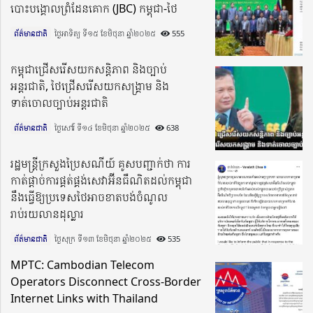
បោះបង្គោលព្រំដែនគោក (JBC) កម្ពុជា-ថៃ
ព័ត៌មានជាតិ
ថ្ងៃអាទិត្យ ទី១៥ ខែមិថុនា ឆ្នាំ២០២៥​
555
កម្ពុជាជ្រើសរើសយកសន្តិភាព និងច្បាប់
អន្តរជាតិ, ថៃជ្រើសរើសយកសង្គ្រាម និង
ទាត់ចោលច្បាប់អន្តរជាតិ
ព័ត៌មានជាតិ
ថ្ងៃសៅរ៍ ទី១៤ ខែមិថុនា ឆ្នាំ២០២៥​
638
រដ្ឋមន្រ្តីក្រសួងប្រៃសណីយ៍ គូសបញ្ជាក់ថា ការ
កាត់ផ្ដាច់ការផ្គត់ផ្គង់សេវាអ៊ីនធឺណិតដល់កម្ពុជា
នឹងធ្វើឱ្យប្រទេសថៃអាចខាតបង់ចំណូល
រាប់រយលានដុល្លារ
ព័ត៌មានជាតិ
ថ្ងៃសុក្រ ទី១៣ ខែមិថុនា ឆ្នាំ២០២៥​
535
MPTC: Cambodian Telecom
Operators Disconnect Cross-Border
Internet Links with Thailand