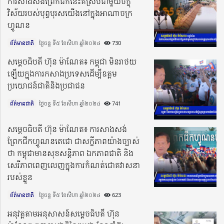
ការសាងសង់ព្រែកជីកនេះគឺស្របជាមួយចក្ខុ
វិស័យរបស់បុព្វបុរសយើងនៅក្នុងអាណាចក្រ
ហ្វូណន
ព័ត៌មានជាតិ
ថ្ងៃចន្ទ ទី៥ ខែសីហា ឆ្នាំ២០២៤​
730
សម្តេចធិបតី ហ៊ុន ម៉ាណែត៖ កម្ពុជា មិនរាថយ
ឡើយក្នុងការកសាងប្រទេសដើម្បីឧត្តម
ប្រយោជន៍ជាតិនិងប្រជាជន
ព័ត៌មានជាតិ
ថ្ងៃចន្ទ ទី៥ ខែសីហា ឆ្នាំ២០២៤​
741
សម្តេចធិបតី ហ៊ុន ម៉ាណែត៖ ការសាងសង់
ព្រែកជីកហ្វូណនតេជោ ជាសក្ខីភាពយ៉ាងច្បាស់
ថា កម្ពុជាមានសុខសន្តិភាព ឯកភាពជាតិ និង
សេរីភាពពេញលេញក្នុងការកំណត់ជោគវាសនា
របស់ខ្លួន
ព័ត៌មានជាតិ
ថ្ងៃចន្ទ ទី៥ ខែសីហា ឆ្នាំ២០២៤​
623
អនុវត្តតាមអនុសាសន៍សម្តេចធិបតី ហ៊ុន