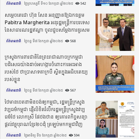
ព័ត៌មានជាតិ
ថ្ងៃព្រហស្បតិ៍ ទី១០ ខែកក្កដា ឆ្នាំ២០២៥​
542
សម្ដេចតេជោ ហ៊ុន សែន អនុញ្ញាតឱ្យឯកឧត្តម
Pabitra Margherita អនុរដ្ឋមន្រ្តីការបរទេស
នៃសាធារណរដ្ឋឥណ្ឌា ចូលជួបសម្តែងការគួរសម
ព័ត៌មានជាតិ
ថ្ងៃចន្ទ ទី៧ ខែកក្កដា ឆ្នាំ២០២៥​
568
ក្រសួងការពារជាតិនៃព្រះរាជាណាចក្រកម្ពុជា
បដិសេធយ៉ាងដាច់អហង្ការចំពោះការអះអាង
របស់ថៃ ថាប្រាសាទតាក្របី ស្ថិតក្នុងអធិបតេយ្យ
របស់ខ្លួន
ព័ត៌មានជាតិ
ថ្ងៃចន្ទ ទី៧ ខែកក្កដា ឆ្នាំ២០២៥​
567
ថៃមានចេតនាមិនចង់ឲ្យកម្ពុជា, រដ្ឋមន្ដ្រីក្រសួង
វប្បធម៌កម្ពុជា ផ្ញើលិខិតរំលឹករដ្ឋមន្ដ្រីក្រសួងវប្ប
ធម៌ថៃ លោកស្រី ផែថងថាន ឲ្យគោរពកិច្ចសន្យា
ផ្ដល់វត្ថុបុរាណខ្មែរ២០ដុំ ត្រឡប់មកកម្ពុជាវិញ
ព័ត៌មានជាតិ
ថ្ងៃអាទិត្យ ទី៦ ខែកក្កដា ឆ្នាំ២០២៥​
594