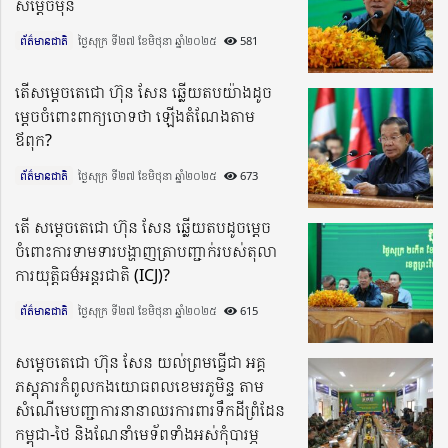
សម្ដេចមុន
ព័ត៌មានជាតិ
ថ្ងៃសុក្រ ទី២៧ ខែមិថុនា ឆ្នាំ២០២៥​
581
តើសម្តេចតេជោ ហ៊ុន សែន ឆ្លើយតបយ៉ាងដូច
ម្តេចចំពោះពាក្យចោទថា ឡើងតំណែងតាម
ឪពុក?
ព័ត៌មានជាតិ
ថ្ងៃសុក្រ ទី២៧ ខែមិថុនា ឆ្នាំ២០២៥​
673
តើ សម្តេចតេជោ ហ៊ុន សែន ឆ្លើយតបដូចម្តេច
ចំពោះការទាមទារបង្ហាញត្រាបញ្ជាក់របស់តុលា
ការយុត្តិធម៌អន្តរជាតិ (ICJ)?
ព័ត៌មានជាតិ
ថ្ងៃសុក្រ ទី២៧ ខែមិថុនា ឆ្នាំ២០២៥​
615
សម្តេចតេជោ ហ៊ុន សែន យល់ព្រមធ្វើជា អគ្គ
ភស្តុភារកំពូលកងយោធពលខេមរភូមិន្ទ តាម
សំណើមេបញ្ជាការនានាឈរការពារទឹកដីព្រំដែន
កម្ពុជា-ថៃ និងណែនាំមេទ័ពទាំងអស់កុំបារម្ភ