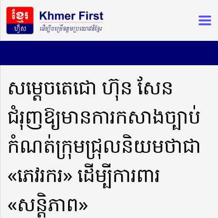
សម្តេចតេជោ ហ៊ុន សែន
ជំរុញឱ្យមានការកសាងច្បាប់
កំណត់ក្រុមជ្រុលនិយមថាជា
«ភេវរករ» ដើម្បីការពារ
«សន្តិភាព»