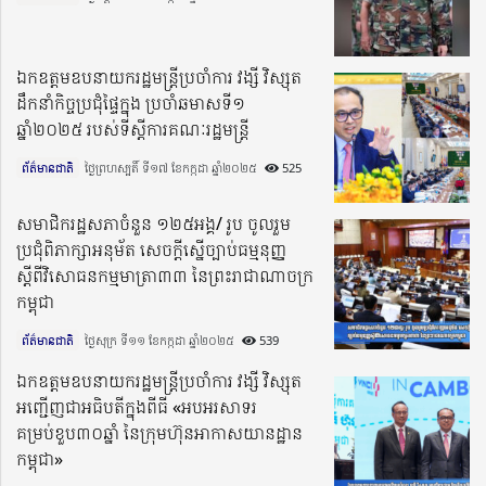
ឯកឧត្តមឧបនាយករដ្ឋមន្រ្តីប្រចាំការ វង្សី វិស្សុត
ដឹកនាំកិច្ចប្រជុំផ្ទៃក្នុង ប្រចាំឆមាសទី១
ឆ្នាំ២០២៥ របស់ទីស្តីការ​​គណៈរដ្ឋមន្រ្តី
ព័ត៌មានជាតិ
ថ្ងៃព្រហស្បតិ៍ ទី១៧ ខែកក្កដា ឆ្នាំ២០២៥​
525
សមាជិករដ្ឋសភាចំនួន ១២៥អង្គ/ រូប ចូលរួម
ប្រជុំពិភាក្សាអនុម័ត សេចក្តីស្នើច្បាប់ធម្មនុញ្ញ
ស្តីពីវិសោធនកម្មមាត្រា៣៣ នៃព្រះរាជាណាចក្រ
កម្ពុជា
ព័ត៌មានជាតិ
ថ្ងៃសុក្រ ទី១១ ខែកក្កដា ឆ្នាំ២០២៥​
539
ឯកឧត្ដមឧបនាយករដ្ឋមន្រ្តីប្រចាំការ វង្សី វិស្សុត
អញ្ជើញជាអធិបតីក្នុងពីធី «អបអរសាទរ
គម្រប់ខួប៣០ឆ្នាំ នៃក្រុមហ៊ុនអាកាសយានដ្ឋាន
កម្ពុជា»