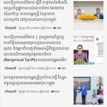
សេចក្តីប្រកាសព័ត៌មាន ស្តីពី លទ្ធផលនៃដំណើរ
ទស្សនកិច្ចផ្លូវការរបស់លោកជំទាវ ផែថងថាន
ស៊ីណាវ៉ាត្រ នាយករដ្ឋមន្ត្រី នៃព្រះរាជា
ណាចក្រថៃ នៅព្រះរាជាណាចក្រកម្ពុជា
ព័ត៌មានជាតិ
ថ្ងៃសុក្រ ទី២៥ ខែមេសា ឆ្នាំ២០២៥​
582
សេចក្តីប្រកាសព័ត៌មាន | ក្រសួងពាណិជ្ជកម្ម
មានកិត្តិយសសូមជម្រាបជូនសាធារណជន
ធុរជន និងអ្នកនាំចេញទាំងអស់ស្ដីពីវឌ្ឍនភាពចុង
ក្រោយលើការអនុវត្តពន្ធគយបដិការ
(Reciprocal Tariffs) របស់សហរដ្ឋអាម៉េរិក
ព័ត៌មានជាតិ
ថ្ងៃព្រហស្បតិ៍ ទី១០ ខែមេសា ឆ្នាំ២០២៥​
563
ឯកឧត្តមឧបនាយករដ្ឋមន្ត្រីប្រចាំការ វង្សី វិស្សុត
ទទួលជួបប្រធានសមាគមជប៉ុន-កម្ពុជា
ព័ត៌មានជាតិ
ថ្ងៃអង្គារ ទី១ ខែមេសា ឆ្នាំ២០២៥​
624