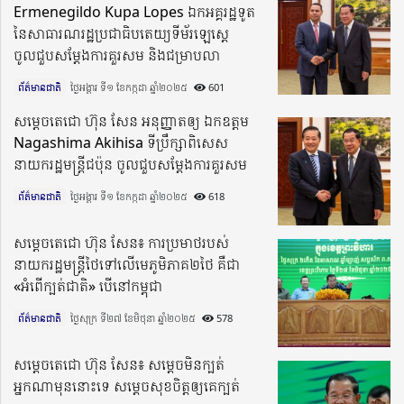
Ermenegildo Kupa Lopes ឯកអគ្គរដ្ឋទូត
នៃសាធារណរដ្ឋប្រជាធិបតេយ្យទីម័រឡេស្តេ
ចូលជួបសម្តែងការគួរសម និងជម្រាបលា
ព័ត៌មានជាតិ
ថ្ងៃអង្គារ ទី១ ខែកក្កដា ឆ្នាំ២០២៥​
601
សម្តេចតេជោ ហ៊ុន​ សែន អនុញ្ញាតឲ្យ ឯកឧត្តម
Nagashima Akihisa ទីប្រឹក្សាពិសេស
នាយករដ្ឋមន្ត្រីជប៉ុន ចូលជួបសម្តែងការគួរសម
ព័ត៌មានជាតិ
ថ្ងៃអង្គារ ទី១ ខែកក្កដា ឆ្នាំ២០២៥​
618
សម្តេចតេជោ ហ៊ុន សែន៖ ការប្រមាថរបស់
នាយករដ្ឋមន្រ្តីថៃទៅលើមេភូមិភាគ២ថៃ គឺជា
«អំពើក្បត់ជាតិ» បើនៅកម្ពុជា
ព័ត៌មានជាតិ
ថ្ងៃសុក្រ ទី២៧ ខែមិថុនា ឆ្នាំ២០២៥​
578
សម្តេចតេជោ ហ៊ុន សែន៖ សម្តេចមិនក្បត់
អ្នកណាមុននោះទេ សម្ដេចសុខចិត្តឲ្យគេក្បត់