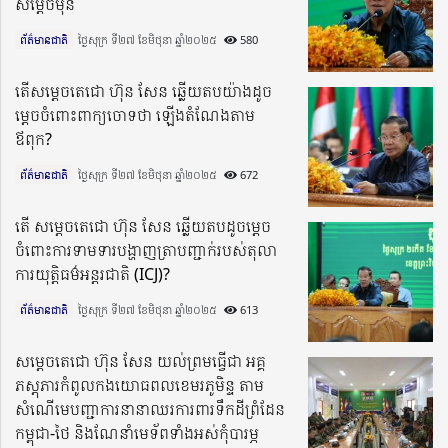
សម្ដេចមុន
ព័ត៌មានជាតិ
ថ្ងៃសុក្រ ទី២៧ ខែមិថុនា ឆ្នាំ២០២៥​
580
តើសម្តេចតេជោ ហ៊ុន សែន ឆ្លើយតបយ៉ាងដូច
ម្តេចចំពោះពាក្យចោទថា ឡើងតំណែងតាម
ឪពុក?
ព័ត៌មានជាតិ
ថ្ងៃសុក្រ ទី២៧ ខែមិថុនា ឆ្នាំ២០២៥​
672
តើ សម្តេចតេជោ ហ៊ុន សែន ឆ្លើយតបដូចម្តេច
ចំពោះការទាមទារបង្ហាញត្រាបញ្ជាក់របស់តុលា
ការយុត្តិធម៌អន្តរជាតិ (ICJ)?
ព័ត៌មានជាតិ
ថ្ងៃសុក្រ ទី២៧ ខែមិថុនា ឆ្នាំ២០២៥​
613
សម្តេចតេជោ ហ៊ុន សែន យល់ព្រមធ្វើជា អគ្គ
ភស្តុភារកំពូលកងយោធពលខេមរភូមិន្ទ តាម
សំណើមេបញ្ជាការនានាឈរការពារទឹកដីព្រំដែន
កម្ពុជា-ថៃ និងណែនាំមេទ័ពទាំងអស់កុំបារម្ភ