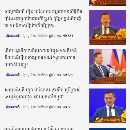
សម្តេចធិបតី ហ៊ុន ម៉ាណែត៖ កម្ពុជាមានសិទ្ធិបិទ
ព្រំដែនជាមួយថៃជាអចិន្រ្តៃយ៍ ប៉ុន្តែកម្ពុជាមិនធ្វើ
ទេ ទុកឱកាសឱ្យថៃបើកវិញមុន
ព័ត៌មានជាតិ
ថ្ងៃចន្ទ ទី២៣ ខែមិថុនា ឆ្នាំ២០២៥​
531
តើរាជរដ្ឋាភិបាលពិតជាបានបំផុសស្មារតីជាតិ
និយមដើម្បីប្រឆាំងប្រទេសដទៃដូចការចោទ
ប្រកាន់មែនឬ?
ព័ត៌មានជាតិ
ថ្ងៃចន្ទ ទី២៣ ខែមិថុនា ឆ្នាំ២០២៥​
569
សម្តេចធិបតី ហ៊ុន ម៉ាណែត៖ ភាគីថៃ ប្រើប្រាស់
សេដ្ឋកិច្ចជាអាវុធ គំរាមមកលើកម្ពុជា
ព័ត៌មានជាតិ
ថ្ងៃចន្ទ ទី២៣ ខែមិថុនា ឆ្នាំ២០២៥​
585
អ្នកនាំពាក្យក្រសួងការពារជាតិ ច្រាន​ចោល​