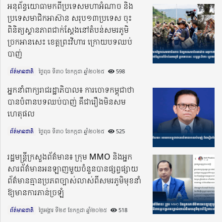
អនុព័ន្ធយោធាមកពីប្រទេសមហាអំណាច និង
ប្រទេសមាជិកអាស៊ាន សរុប១៣ប្រទេស ចុះ
ពិនិត្យស្ថានភាពជាក់ស្តែងនៅតំបន់សមរភូមិ
ច្រកអានសេះ ខេត្តព្រះវិហារ ក្រោយបទឈប់
បាញ់
ព័ត៌មានជាតិ
ថ្ងៃពុធ ទី៣០ ខែកក្កដា ឆ្នាំ២០២៥​
598
អ្នកនាំពាក្យរាជរដ្ឋាភិបាល៖ ការចោទកម្ពុជាថា
បានបំពានបទឈប់បាញ់ គឺជារឿងមិនសម
ហេតុផល
ព័ត៌មានជាតិ
ថ្ងៃពុធ ទី៣០ ខែកក្កដា ឆ្នាំ២០២៥​
525
រដ្ឋមន្រ្តីក្រសួងព័ត៌មាន៖ ក្រុម MMO និងអ្នក
សារព័ត៌មានអនឡាញមួយចំនួនបានផ្សព្វផ្សាយ
ព័ត៌មានគ្មានប្រភពច្បាស់លាស់ពីសមរភូមិមុខនាំ
ឱ្យមានការភាន់ច្រឡំ
ព័ត៌មានជាតិ
ថ្ងៃអង្គារ ទី២៩ ខែកក្កដា ឆ្នាំ២០២៥​
518