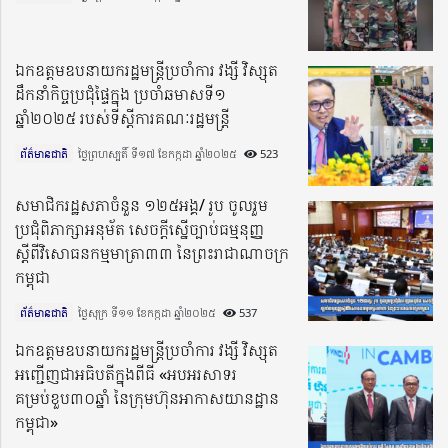
ឯកឧត្តមឧបនាយករដ្ឋមន្រ្តីប្រចាំការ វង្សី វិស្សុត
ដឹកនាំកិច្ចប្រជុំផ្ទៃក្នុង ប្រចាំឆមាសទី១
ឆ្នាំ២០២៥ របស់ទីស្តីការ​​គណៈរដ្ឋមន្រ្តី
ព័ត៌មានជាតិ
ថ្ងៃព្រហស្បតិ៍ ទី១៧ ខែកក្កដា ឆ្នាំ២០២៥​
523
សមាជិករដ្ឋសភាចំនួន ១២៥អង្គ/ រូប ចូលរួម
ប្រជុំពិភាក្សាអនុម័ត សេចក្តីស្នើច្បាប់ធម្មនុញ្ញ
ស្តីពីវិសោធនកម្មមាត្រា៣៣ នៃព្រះរាជាណាចក្រ
កម្ពុជា
ព័ត៌មានជាតិ
ថ្ងៃសុក្រ ទី១១ ខែកក្កដា ឆ្នាំ២០២៥​
537
ឯកឧត្ដមឧបនាយករដ្ឋមន្រ្តីប្រចាំការ វង្សី វិស្សុត
អញ្ជើញជាអធិបតីក្នុងពីធី «អបអរសាទរ
គម្រប់ខួប៣០ឆ្នាំ នៃក្រុមហ៊ុនអាកាសយានដ្ឋាន
កម្ពុជា»