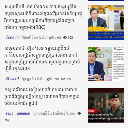
សម្តេចធិបតី ហ៊ុន ម៉ាណែត នាយករដ្ឋមន្ត្រីនៃ
កម្ពុជាស្វាគមន៍ចំពោះលទ្ធផលវិជ្ជមាននៃកិច្ចប្រជុំ
វិសាមញ្ញគណៈកម្មាធិការកិច្ចការព្រំដែនថ្នាក់
ភូមិភាគ កម្ពុជា-ថៃ(RBC)
ព័ត៌មានជាតិ
ថ្ងៃសៅរ៍ ទី១៦ ខែសីហា ឆ្នាំ២០២៥​
632
សម្ដេចតេជោ ហ៊ុន សែន ទម្លាយឲ្យដឹងថា
ភាគីថៃបានផ្ទេរពីសង្គ្រាមប្រើប្រាស់អាវុធមកជា
សង្រ្គាមប្រើប្រាស់ជំពាមកៅស៊ូបាញ់ដោយគ្រាប់
ឃ្លីនិងកូនដុំដែក
ព័ត៌មានជាតិ
ថ្ងៃសុក្រ ទី៨ ខែសីហា ឆ្នាំ២០២៥​
595
ទស្សនៈវិភាគ៖ សៀមសាងកំហុសនយោបាយ
មួយដ៏ធំក្នុងប្រវត្តិសាស្ត្រ ដោយមហិច្ឆតាទន្ទ្រាន
ចង់បានទឹកដីកម្ពុជា!
ទស្សនៈ - នយោបាយ
ថ្ងៃព្រហស្បតិ៍ ទី៧ ខែសីហា ឆ្នាំ២០២៥​
758