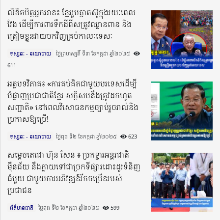
លិខិតមិត្តអ្នកអាន៖ ខ្មែររួមគ្នាតស៊ូក្នុងរយៈពេល
វែង ដើម្បីការពារទឹកដីពីសត្រូវឈ្លានពាន និង
ត្រៀមខ្លួនវាយបកវិញគ្រប់កាលៈទេសៈ
ទស្សនៈ - នយោបាយ
ថ្ងៃព្រហស្បតិ៍ ទី៣ ខែកក្កដា ឆ្នាំ២០២៥​
611
អត្ថបទវិភាគ៖ «ការគប់គិតជាមួយបរទេសដើម្បី
បំផ្លាញប្រជាជាតិខ្មែរ សក្តិសមនឹងត្រូវដកហូត
សញ្ជាតិ» នៅពេលវិសោធនកម្មច្បាប់រួចរាល់និង
ប្រកាសឱ្យប្រើ!
ទស្សនៈ - នយោបាយ
ថ្ងៃពុធ ទី២ ខែកក្កដា ឆ្នាំ២០២៥​
623
សម្ដេចតេជោ ហ៊ុន សែន ៖ ច្រកទ្វារអន្តរជាតិ
ម៉ឺនជ័យ នឹងក្លាយទៅជាច្រកទីផ្សារដោះដូរទំនិញ
ធំមួយ ជាមួយការអភិវឌ្ឍន៍រីកចម្រើនរបស់
ប្រជាជន
ព័ត៌មានជាតិ
ថ្ងៃពុធ ទី២ ខែកក្កដា ឆ្នាំ២០២៥​
599