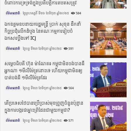
ចំពោះការទ្រទ្រង់ក្នុងប្រតិបត្តិការតបតសត្រូវ
ព័ត៌មានជាតិ
ថ្ងៃព្រហស្បតិ៍ ទី២៦ ខែមិថុនា ឆ្នាំ២០២៥​
584
ឯកឧត្តមឧបនាយករដ្ឋមន្រ្តី ប្រាក់ សុខុន ដឹកនាំ
កិច្ចប្រជុំលើកដំបូង នៃគណៈកម្មការរៀបចំ
ឯកសារប្តឹងទៅ ICJ​
ព័ត៌មានជាតិ
ថ្ងៃចន្ទ ទី២៣ ខែមិថុនា ឆ្នាំ២០២៥​
591
សម្តេចធិបតី ហ៊ុន ម៉ាណែត៖ កម្ពុជាមិនចង់បានដី
អ្នកណា ១មីលីម៉ែត្រនោះទេ ហើយកម្ពុជាមិនឲ្យ
បាត់បង់ដី ១មីលីម៉ែត្រដែរ
ព័ត៌មានជាតិ
ថ្ងៃចន្ទ ទី២៣ ខែមិថុនា ឆ្នាំ២០២៥​
564
តើប្រទេសថៃបានប្រើប្រាស់មុខព្រួញចំនួនប៉ុន្មាន
ក្នុងការបង្ករជម្លោះព្រំដែនជាមួយកម្ពុជា?
ព័ត៌មានជាតិ
ថ្ងៃចន្ទ ទី២៣ ខែមិថុនា ឆ្នាំ២០២៥​
571