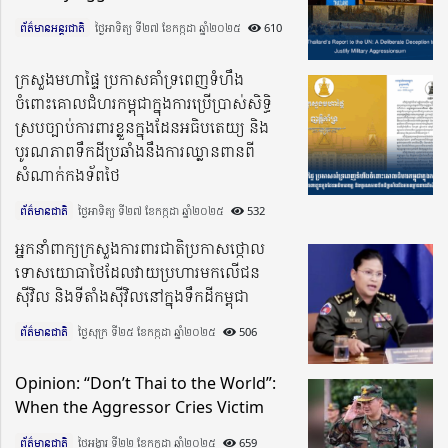
ព័ត៌មានអន្តរជាតិ
ថ្ងៃអាទិត្យ ទី២៧ ខែកក្កដា ឆ្នាំ២០២៥​
610
ក្រសួងមហាផ្ទៃ ប្រកាសគាំទ្រពេញទំហឹង
ចំពោះគោលជំហរកម្ពុជាក្នុងការប្រើប្រាស់សិទ្ធិ
ស្របច្បាប់ការពារខ្លួនក្នុងដែនអធិបតេយ្យ និង
បូរណភាពទឹកដីប្រឆាំងនឹងការឈ្លានពានពី
សំណាក់កងទ័ពថៃ
ព័ត៌មានជាតិ
ថ្ងៃអាទិត្យ ទី២៧ ខែកក្កដា ឆ្នាំ២០២៥​
532
អ្នកនាំពាក្យក្រសួងការពារជាតិប្រកាសថ្កោល
ទោសយោធាថៃដែលវាយប្រហារមកលើជន
ស៊ីវិល និងទីតាំងស៊ីវិលនៅក្នុងទឹកដីកម្ពុជា
ព័ត៌មានជាតិ
ថ្ងៃសុក្រ ទី២៥ ខែកក្កដា ឆ្នាំ២០២៥​
506
Opinion: “Don’t Thai to the World”:
When the Aggressor Cries Victim
ព័ត៌មានជាតិ
ថ្ងៃអង្គារ ទី២២ ខែកក្កដា ឆ្នាំ២០២៥​
659