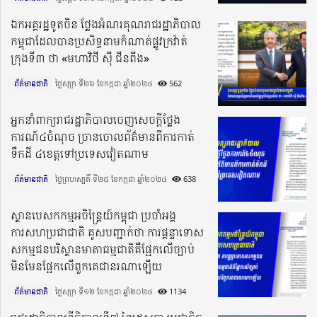
ឯកអគ្គរដ្ឋទូតចិន ថ្លែងអំណរគុណរាជរដ្ឋាភិបាល
កម្ពុជាដែលបានប្រសិទ្ធនាមកំណាត់ផ្លូវក្រវ៉ាត់
ក្រុងទី៣ ថា «មហាវិថី ស៊ី ជីនពីង»
ព័ត៌មានជាតិ
ថ្ងៃសុក្រ ទី២៦ ខែកក្កដា ឆ្នាំ២០២៤​
562
អ្នកនាំពាក្យរាជរដ្ឋាភិបាលចេញសេចក្តីថ្លែង
ការណ៍៤ចំណុច ច្រានចោលព័ត៌មានពីការកាត់
ទឹកដី ៤ខេត្តទៅប្រទេសវៀតណាម
ព័ត៌មានជាតិ
ថ្ងៃព្រហស្បតិ៍ ទី២៥ ខែកក្កដា ឆ្នាំ២០២៤​
638
ស្ថានបេសកកម្មអចិន្រ្តៃយ៍កម្ពុជា ប្រចាំអង្គ
ការសហប្រជាជាតិ គូសបញ្ជាក់ថា ការផ្តន្ទាទោស
សកម្មជនបរិស្ថានមាតាធម្មជាតិគឺផ្អែកលើច្បាប់
មិនមែនផ្អែកលើពួកគេជានរណាឡើយ
ព័ត៌មានជាតិ
ថ្ងៃសុក្រ ទី១២ ខែកក្កដា ឆ្នាំ២០២៤​
1134