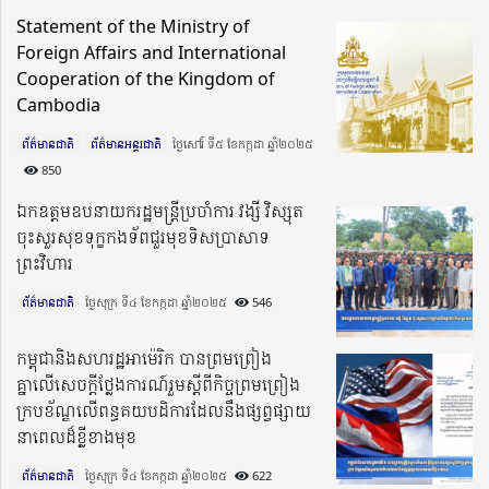
Statement of the Ministry of
Foreign Affairs and International
Cooperation of the Kingdom of
Cambodia
ព័ត៌មានជាតិ
ព័ត៌មានអន្តរជាតិ
ថ្ងៃសៅរ៍ ទី៥ ខែកក្កដា ឆ្នាំ២០២៥​
850
ឯកឧត្តមឧបនាយករដ្ឋមន្ត្រីប្រចាំការ វង្សី វិស្សុត
ចុះសួរសុខទុក្ខកងទ័ពជួរមុខទិសប្រាសាទ
ព្រះវិហារ
ព័ត៌មានជាតិ
ថ្ងៃសុក្រ ទី៤ ខែកក្កដា ឆ្នាំ២០២៥​
546
កម្ពុជានិងសហរដ្ឋអាម៉េរិក បានព្រមព្រៀង
គ្នាលើសេចក្តីថ្លែងការណ៍រួមស្ដីពីកិច្ចព្រមព្រៀង
ក្របខ័ណ្ឌលើពន្ធគយបដិការដែលនឹងផ្សព្វផ្សាយ
នាពេលដ៏ខ្លីខាងមុខ
ព័ត៌មានជាតិ
ថ្ងៃសុក្រ ទី៤ ខែកក្កដា ឆ្នាំ២០២៥​
622