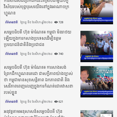
ការសាងសង់ព្រែកជីកនេះគឺស្របជាមួយចក្ខុ
វិស័យរបស់បុព្វបុរសយើងនៅក្នុងអាណាចក្រ
ហ្វូណន
ព័ត៌មានជាតិ
ថ្ងៃចន្ទ ទី៥ ខែសីហា ឆ្នាំ២០២៤​
728
សម្តេចធិបតី ហ៊ុន ម៉ាណែត៖ កម្ពុជា មិនរាថយ
ឡើយក្នុងការកសាងប្រទេសដើម្បីឧត្តម
ប្រយោជន៍ជាតិនិងប្រជាជន
ព័ត៌មានជាតិ
ថ្ងៃចន្ទ ទី៥ ខែសីហា ឆ្នាំ២០២៤​
740
សម្តេចធិបតី ហ៊ុន ម៉ាណែត៖ ការសាងសង់
ព្រែកជីកហ្វូណនតេជោ ជាសក្ខីភាពយ៉ាងច្បាស់
ថា កម្ពុជាមានសុខសន្តិភាព ឯកភាពជាតិ និង
សេរីភាពពេញលេញក្នុងការកំណត់ជោគវាសនា
របស់ខ្លួន
ព័ត៌មានជាតិ
ថ្ងៃចន្ទ ទី៥ ខែសីហា ឆ្នាំ២០២៤​
621
អនុវត្តតាមអនុសាសន៍សម្តេចធិបតី ហ៊ុន