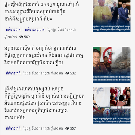
ផ្តួចផ្តើមដ៏ប្រពៃរបស់ ឯកឧត្តម ដូណាល់ ត្រាំ
បានសង្រ្គោះជីវិតមនុស្សរាប់ពាន់ម៉ឺន
នាក់ពីសង្រ្គាមកម្ពុជានិងថៃ»
ព័ត៌មានជាតិ
ព័ត៌មានអន្តរជាតិ
ថ្ងៃអង្គារ ទី២៩ ខែកក្កដា
ឆ្នាំ២០២៥​
569
អគ្គនាយកស៊ីម៉ាក់ បញ្ជាក់ថា អ្នកណាដែល
បំផ្លាញប្រាសាទព្រះវិហារ នឹងទទួលនូវផលកម្ម
វិនាសហិនហោចវិញមិនខានឡើយ
ព័ត៌មានជាតិ
ថ្ងៃចន្ទ ទី២៨ ខែកក្កដា ឆ្នាំ២០២៥​
532
ព្រឹកថ្ងៃនេះមាតាមនុស្សធម៌ សម្តេច
កិត្តិព្រឹទ្ធបណ្ឌិត ប៊ុន រ៉ានី ហ៊ុនសែន អញ្ជើញចែក​
អំណោយ​ជូនជនភៀសសឹក នៅខេត្តព្រះវិហារ
ដែលជាខេត្តសមរភូមិក្តៅ​នៃការ​ឈ្លាន​
ពានរបស់ថៃ
ព័ត៌មានជាតិ
ថ្ងៃចន្ទ ទី២៨ ខែកក្កដា ឆ្នាំ២០២៥​
557