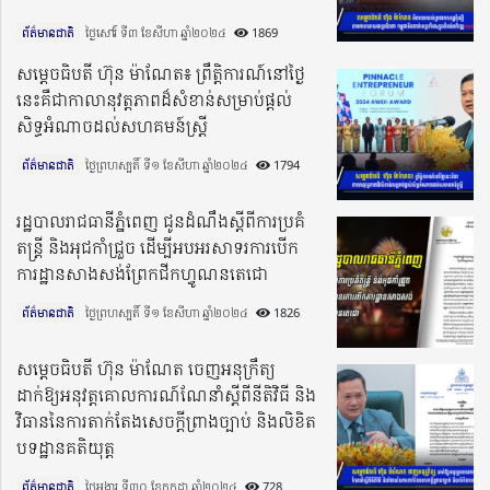
ព័ត៌មានជាតិ
ថ្ងៃសៅរ៍ ទី៣ ខែសីហា ឆ្នាំ២០២៤​
1869
សម្តេចធិបតី ហ៊ុន ម៉ាណែត៖ ព្រឹត្តិការណ៍នៅថ្ងៃ
នេះគឺជាកាលានុវត្តភាពដ៏សំខាន់សម្រាប់ផ្តល់
សិទ្ធអំណាចដល់សហគមន៍ស្រ្តី
ព័ត៌មានជាតិ
ថ្ងៃព្រហស្បតិ៍ ទី១ ខែសីហា ឆ្នាំ២០២៤​
1794
រដ្ឋបាលរាជធានីភ្នំពេញ ជូនដំណឹងស្ដីពីការប្រគំ
តន្ត្រី និងអុជកាំជ្រួច ដើម្បីអបអរសាទរការបើក
ការដ្ឋានសាងសង់ព្រែកជីកហ្វូណនតេជោ
ព័ត៌មានជាតិ
ថ្ងៃព្រហស្បតិ៍ ទី១ ខែសីហា ឆ្នាំ២០២៤​
1826
សម្ដេចធិបតី ហ៊ុន ម៉ាណែត ចេញអនុក្រឹត្យ
ដាក់ឱ្យអនុវត្ដគោលការណ៍ណែនាំស្ដីពីនីតិវិធី និង
វិធាននៃការតាក់តែងសេចក្ដីព្រាងច្បាប់ និងលិខិត
បទដ្ឋានគតិយុត្ដ
ព័ត៌មានជាតិ
ថ្ងៃអង្គារ ទី៣០ ខែកក្កដា ឆ្នាំ២០២៤​
728