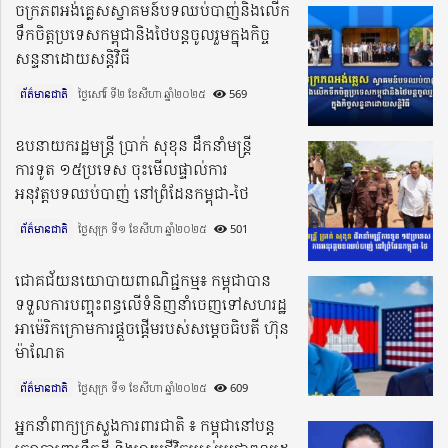
ចក្រភពអង់គ្លេសស្វាគមន៍បទឈប់បាញ់និងលើក
ទឹកចិត្តប្រទេសកម្ពុជានិងថៃបន្តចូលរួមក្នុងកិច្ច
សន្ទនាដោយសន្តិវិធី
ព័ត៌មានជាតិ
ថ្ងៃសៅរ៍ ទី២ ខែសីហា ឆ្នាំ២០២៥​
569
ឧបនាយករដ្ឋមន្រ្តី ប្រាក់ សុខុន ដឹកនាំមន្រ្តី
ការទូត ១៥ប្រទេស ចុះមើលផ្ទាល់ការ
អនុវត្តបទឈប់បាញ់ នៅព្រំដែនកម្ពុជា-ថៃ
ព័ត៌មានជាតិ
ថ្ងៃសុក្រ ទី១ ខែសីហា ឆ្នាំ២០២៥​
501
ជោគជ័យនយោបាយពាណិជ្ជកម្ម៖ កម្ពុជាបាន
ទទួលការបញ្ចុះពន្ធលើទំនិញនាំចេញទៅសហរដ្ឋ
អាម៉េរិកក្រោមការផ្ដួចផ្ដើមរបស់សម្តេចធិបតី ហ៊ុន
ម៉ាណែត
ព័ត៌មានជាតិ
ថ្ងៃសុក្រ ទី១ ខែសីហា ឆ្នាំ២០២៥​
609
អ្នកនាំពាក្យក្រសួងការពារជាតិ ៖ កម្ពុជានៅបន្ត