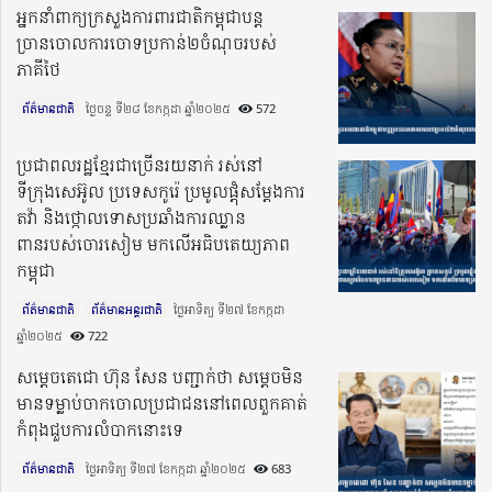
អ្នកនាំពាក្យក្រសួងការពារជាតិកម្ពុជាបន្ត
ច្រានចោលការចោទប្រកាន់២ចំណុចរបស់
ភាគីថៃ
ព័ត៌មានជាតិ
ថ្ងៃចន្ទ ទី២៨ ខែកក្កដា ឆ្នាំ២០២៥​
572
ប្រជាពលរដ្ឋខ្មែរជាច្រើនរយនាក់ រស់​នៅ
ទីក្រុងសេអ៊ូល ប្រទេសកូរ៉េ ប្រមូលផ្តុំសម្ដែងការ
តវ៉ា និងថ្កោលទោសប្រឆាំងការឈ្លាន
ពានរបស់ចោរសៀម មកលើអធិបតេយ្យភាព
កម្ពុជា
ព័ត៌មានជាតិ
ព័ត៌មានអន្តរជាតិ
ថ្ងៃអាទិត្យ ទី២៧ ខែកក្កដា
ឆ្នាំ២០២៥​
722
សម្តេចតេជោ ហ៊ុន សែន បញ្ជាក់ថា សម្តេចមិន
មានទម្លាប់ចាកចោលប្រជាជននៅពេលពួកគាត់
កំពុងជួបការលំបាកនោះទេ
ព័ត៌មានជាតិ
ថ្ងៃអាទិត្យ ទី២៧ ខែកក្កដា ឆ្នាំ២០២៥​
683