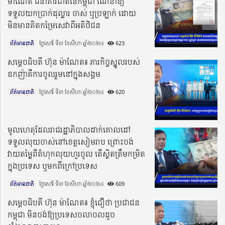
ម៉ាណែត ធនាគារជាតិនៃកម្ពុជា ណែនាំឱ្យ
ទទួលយកប្រាក់ដុល្លារ ចាស់ ឬប្រឡាក់ ដោយ
មិនមានគិតកម្រៃសេវាពីអតិថិជន
ព័ត៌មានជាតិ
ថ្ងៃសៅរ៍ ទី៣ ខែសីហា ឆ្នាំ២០២៤​
623
សម្តេចធិបតី ហ៊ុន ម៉ាណែត៖ ភារកិច្ចស្នូលរបស់
ឧកញ៉ាគឺការចូលរួមនៅក្នុងសង្គម
ព័ត៌មានជាតិ
ថ្ងៃសៅរ៍ ទី៣ ខែសីហា ឆ្នាំ២០២៤​
620
មូលហេតុដែលរាជរដ្ឋាភិបាលដាក់គោលដៅ
ទទួលលុយចាស់នៅខេត្តសៀមរាប ព្រោះចង់
វាយតម្លៃពីគំហុកលុយហូរចូល តើស្ថិតត្រឹមកម្រិត
ក្នុងប្រទេស ឬមកពីក្រៅប្រទេស
ព័ត៌មានជាតិ
ថ្ងៃសៅរ៍ ទី៣ ខែសីហា ឆ្នាំ២០២៤​
609
សម្តេចធិបតី ហ៊ុន ម៉ាណែត៖ ខ្ញុំជឿថា ប្រជាជន
កម្ពុជា មិនចង់ឱ្យប្រទេសចលាចលដូច