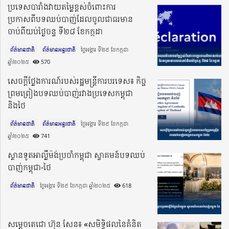
ប្រទេសបារាំងវាយតម្លៃខ្ពស់ចំពោះការ
ប្រកាសពីបទឈប់បាញ់ដែលចូលជាធរមាន
ចាប់ពីយប់ថ្ងៃចន្ទ ទី២៨ ខែកក្កដា
ព័ត៌មានជាតិ
ព័ត៌មានអន្តរជាតិ
ថ្ងៃអង្គារ ទី២៩ ខែកក្កដា
ឆ្នាំ២០២៥​
570
សេចក្តីថ្លែងការណ៍របស់រដ្ឋមន្ត្រីការបរទេស៖ កិច្ច
ព្រមព្រៀងបទឈប់បាញ់រវាងប្រទេសកម្ពុជា
និងថៃ
ព័ត៌មានជាតិ
ព័ត៌មានអន្តរជាតិ
ថ្ងៃអង្គារ ទី២៩ ខែកក្កដា
ឆ្នាំ២០២៥​
741
ស្ថានទូតអាល្លឺម៉ង់ប្រចាំកម្ពុជា ស្វាគមន៍បទឈប់
បាញ់កម្ពុជា-ថៃ
ព័ត៌មានជាតិ
ថ្ងៃអង្គារ ទី២៩ ខែកក្កដា ឆ្នាំ២០២៥​
618
សម្តេចតេជោ ហ៊ុន សែន៖ «សមិទ្ធិផលនៃគំនិត