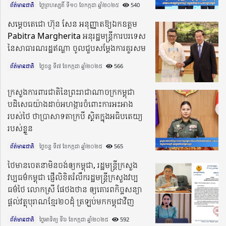
ព័ត៌មានជាតិ
ថ្ងៃព្រហស្បតិ៍ ទី១០ ខែកក្កដា ឆ្នាំ២០២៥​
540
សម្ដេចតេជោ ហ៊ុន សែន អនុញ្ញាតឱ្យឯកឧត្តម
Pabitra Margherita អនុរដ្ឋមន្រ្តីការបរទេស
នៃសាធារណរដ្ឋឥណ្ឌា ចូលជួបសម្តែងការគួរសម
ព័ត៌មានជាតិ
ថ្ងៃចន្ទ ទី៧ ខែកក្កដា ឆ្នាំ២០២៥​
566
ក្រសួងការពារជាតិនៃព្រះរាជាណាចក្រកម្ពុជា
បដិសេធយ៉ាងដាច់អហង្ការចំពោះការអះអាង
របស់ថៃ ថាប្រាសាទតាក្របី ស្ថិតក្នុងអធិបតេយ្យ
របស់ខ្លួន
ព័ត៌មានជាតិ
ថ្ងៃចន្ទ ទី៧ ខែកក្កដា ឆ្នាំ២០២៥​
565
ថៃមានចេតនាមិនចង់ឲ្យកម្ពុជា, រដ្ឋមន្ដ្រីក្រសួង
វប្បធម៌កម្ពុជា ផ្ញើលិខិតរំលឹករដ្ឋមន្ដ្រីក្រសួងវប្ប
ធម៌ថៃ លោកស្រី ផែថងថាន ឲ្យគោរពកិច្ចសន្យា
ផ្ដល់វត្ថុបុរាណខ្មែរ២០ដុំ ត្រឡប់មកកម្ពុជាវិញ
ព័ត៌មានជាតិ
ថ្ងៃអាទិត្យ ទី៦ ខែកក្កដា ឆ្នាំ២០២៥​
592