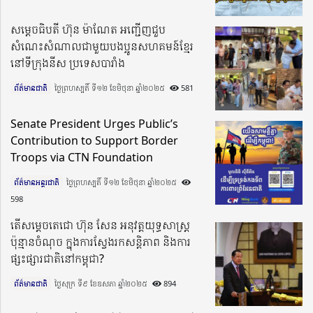
សម្តេចធិបតី ហ៊ុន ម៉ាណែត អញ្ជើញជួប
សំណេះសំណាលជាមួយបងប្អូនសហគមន៍ខ្មែរ
នៅទីក្រុងនីស ប្រទេសបារាំង
ព័ត៌មានជាតិ
ថ្ងៃព្រហស្បតិ៍ ទី១២ ខែមិថុនា ឆ្នាំ២០២៥​
581
Senate President Urges Public’s
Contribution to Support Border
Troops via CTN Foundation
ព័ត៌មានអន្តរជាតិ
ថ្ងៃព្រហស្បតិ៍ ទី១២ ខែមិថុនា ឆ្នាំ២០២៥​
598
តើសម្ដេចតេជោ ហ៊ុន សែន អនុវត្ដយុទ្ធសាស្រ្ដ
ប៉ុន្មានចំណុច ក្នុងការស្វែងរកសន្ដិភាព និងការ
ផ្សះផ្សារជាតិនៅកម្ពុជា?
ព័ត៌មានជាតិ
ថ្ងៃសុក្រ ទី៩ ខែឧសភា ឆ្នាំ២០២៥​
894