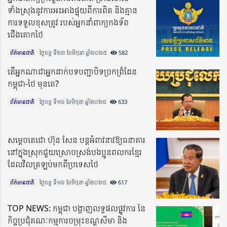
ទាំងស្រុង​នូវការ​អះ​អាង​ផ្ទុយពីការពិត និងគ្មាន
ការទទួលខុសត្រូវ របស់​អ្នក​នាំ​ពាក្យ​កងទ័ព
ជើងគោកថៃ
ព័ត៌មានជាតិ
ថ្ងៃចន្ទ ទី២៣ ខែមិថុនា ឆ្នាំ២០២៥​
582
តើអ្នកណាជាអ្នកដាក់បទបញ្ជាបិទច្រកព្រំដែន
កម្ពុជា-ថៃ មុនគេ?
ព័ត៌មានជាតិ
ថ្ងៃចន្ទ ទី១៦ ខែមិថុនា ឆ្នាំ២០២៥​
633
សម្ដេចតេជោ ហ៊ុន សែន បន្ដអំពាវនាវឱ្យធនាគារ
នៅក្នុងស្រុកជួយស្រោចស្រង់បងប្អូនពលករខ្មែរ
ដែលវិលត្រឡប់មកពីប្រទេសថៃ
ព័ត៌មានជាតិ
ថ្ងៃចន្ទ ទី១៦ ខែមិថុនា ឆ្នាំ២០២៥​
617
TOP NEWS: កម្ពុជា បង្ហាញលទ្ធផលផ្លូវការ នៃ
កិច្ចប្រជុំគណៈកម្មការចម្រុះខណ្ឌសីមា និង