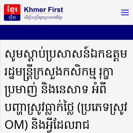
សូមស្តាប់ប្រសាសន៍ឯកឧត្តម
រដ្ឋមន្ត្រីក្រសួងកសិកម្ម​ រុក្ខា
ប្រមាញ់​ និងនេសាទ​ អំពី
បញ្ហាស្រូវធ្លាក់ថ្លៃ​ (ប្រភេទស្រូវ​
OM) និងអ្វីដែលរាជ