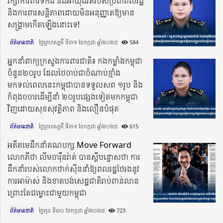
រក្សាការពារទឹកដី និងអាយុជីវិតរបស់ប្រជាពលរដ្ឋ
និងការពារសន្តិភាពដោយមិនអនុញ្ញាតឱ្យមាន
សង្គ្រាមកើតឡើងនោះទេ!
ព័ត៌មានជាតិ
ថ្ងៃព្រហស្បតិ៍ ទី៣១ ខែកក្កដា ឆ្នាំ២០២៥​
584
អ្នកនាំពាក្យក្រសួងការពារជាតិ៖ កងកម្លាំងកម្ពុជា
ចំនួន២០រូប ដែលថៃចាប់ជាចំណាប់ខ្មាំង
មកទល់ពេលនេះកម្ពុជាបានទទួលសព ១រូប និង
កំពុងចចារដើម្បីនាំ ២០រូបផ្សេងទៀតមកកម្ពុជា
វិញដោយសុខសុវត្ថិភាព និងលឿនបំផុត
ព័ត៌មានជាតិ
ថ្ងៃព្រហស្បតិ៍ ទី៣១ ខែកក្កដា ឆ្នាំ២០២៥​
615
អតីតមេដឹកនាំគណបក្ស Move Forward
លោកភីថា លីមចារ៉ឺនរ៉ាត់ បានស្តីបន្ទោសថា ការ
ដឹកនាំរបស់លោកថាក់ស៉ីននាំឱ្យព​លរដ្ឋថៃរងនូវ
ការអាម៉ាស់ និងខាតបង់សេដ្ឋជាតិរាប់ពាន់លាន
ព្រោះតែជម្លោះជាមួយកម្ពុជា
ព័ត៌មានជាតិ
ថ្ងៃពុធ ទី៣០ ខែកក្កដា ឆ្នាំ២០២៥​
723