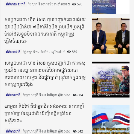
ព័ត៌មានអន្តរជាតិ
ថ្ងៃសុក្រ ទី១៣ ខែមិថុនា ឆ្នាំ២០២៥​
576
សម្តេចតេជោ ហ៊ុន សែន បានបញ្ជាក់គោលជំហរ
យ៉ាងម៉ឺងម៉ាត់ថា «បើភាគីថៃមិនព្រមបើកច្រកព្រំ
ដែនដែលខ្លួនបិទជាឯកតោភាគី កម្ពុជាត្រូវ
ធ្វើ៦ចំណុច»
ព័ត៌មានជាតិ
ថ្ងៃសុក្រ ទី១៣ ខែមិថុនា ឆ្នាំ២០២៥​
569
សម្តេចតេជោ ហ៊ុន សែន គូសបញ្ជាក់ថា ការតស៊ូ
ប្រឆាំងការឈ្លានពានរបស់ថៃតាមផ្លូវយោធា
នយោបាយ ការទូត និងផ្លូវច្បាប់ ត្រូវដាក់ក្នុងយុទ្ធ
សាស្ត្រយូរអង្វែង
ព័ត៌មានជាតិ
ថ្ងៃព្រហស្បតិ៍ ទី១២ ខែមិថុនា ឆ្នាំ២០២៥​
604
«កម្ពុជា និងថៃ គឺជាអ្នកជិតខាងអមតៈ ៖ ការប្រើ
ប្រាស់ច្បាប់អន្តរជាតិ ដើម្បីបង្កើតព្រំដែន
សន្តិភាព»
ព័ត៌មានជាតិ
ថ្ងៃព្រហស្បតិ៍ ទី១២ ខែមិថុនា ឆ្នាំ២០២៥​
542