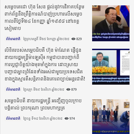
សម្តេចតេជោ ហ៊ុន សែន ផ្តល់នូវការវិភាគបន្ថែម
ពាក់ព័ន្ធនឹងព្រឹត្តិការណ៍បាញ់ប្រហារលើសម្តេច
កាលពីថ្ងៃទី២៤ ខែកញ្ញា ឆ្នាំ១៩៩៨ នៅខេត្ត
សៀមរាប
ព័ត៌មានជាតិ
ថ្ងៃព្រហស្បតិ៍ ទី២៥ ខែកញ្ញា ឆ្នាំ២០២៥​
829
លិខិតរបស់សម្តេចធិបតី ហ៊ុន ម៉ាណែត ផ្ញើជូន
នាយករដ្ឋមន្ត្រីម៉ាឡេស៊ី៖ កម្ពុជាបានបញ្ជាក់ពី
ការប្តេជ្ញាចិត្តយ៉ាងមុតមាំក្នុងការ ដោះស្រាយ
បញ្ហាជម្លោះព្រំដែនទាំងអស់ជាមួយប្រទេសជិត
ខាងក្នុងស្មារតីសន្តិភាពនិងគោរពច្បាប់អន្តរជាតិ!
ព័ត៌មានជាតិ
ថ្ងៃសុក្រ ទី២៩ ខែសីហា ឆ្នាំ២០២៥​
879
សម្តេចធិបតី នាយករដ្ឋមន្ត្រី អញ្ជើញចូលក្រាប
បង្គំគាល់ ព្រះករុណា ព្រះមហាក្សត្រ
ព័ត៌មានជាតិ
ថ្ងៃចន្ទ ទី១៨ ខែសីហា ឆ្នាំ២០២៥​
974