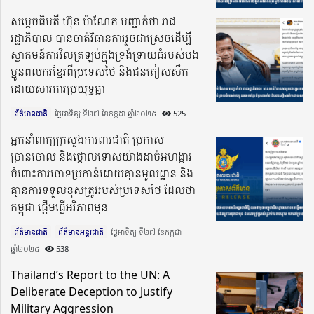
សម្តេចធិបតី ហ៊ុន ម៉ាណែត បញ្ជាក់ថា រាជ
រដ្ឋាភិបាល បានចាត់វិធានការរួចជាស្រេចដើម្បី
ស្វាគមន៍ការវិលត្រឡប់ក្នុងទ្រង់ទ្រាយធំរបស់បង
ប្អូនពលករខ្មែរពីប្រទេសថៃ និងជនភៀសសឹក
ដោយសារការប្រយុទ្ធគ្នា
ព័ត៌មានជាតិ
ថ្ងៃអាទិត្យ ទី២៧ ខែកក្កដា ឆ្នាំ២០២៥​
525
អ្នកនាំពាក្យក្រសួងការពារជាតិ ប្រកាស
ច្រានចោល និងថ្កោលទោសយ៉ាងដាច់អហង្ការ
ចំពោះការចោទប្រកាន់ដោយគ្មានមូលដ្ឋាន និង
គ្មានការទទួលខុសត្រូវរបស់ប្រទេសថៃ ដែលថា
កម្ពុជា ផ្តើមធ្វើអរិភាពមុន
ព័ត៌មានជាតិ
ព័ត៌មានអន្តរជាតិ
ថ្ងៃអាទិត្យ ទី២៧ ខែកក្កដា
ឆ្នាំ២០២៥​
538
Thailand’s Report to the UN: A
Deliberate Deception to Justify
Military Aggression