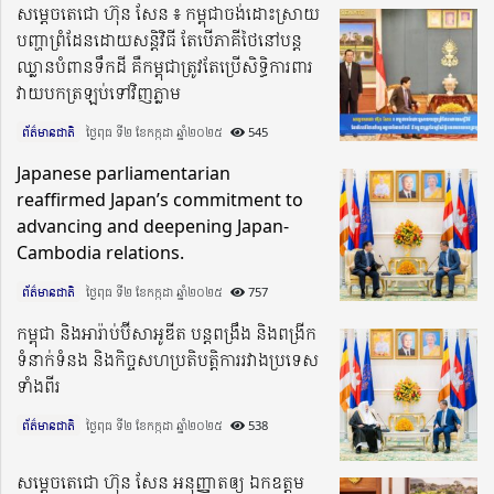
សម្តេចតេជោ ហ៊ុន សែន ៖ កម្ពុជាចង់ដោះស្រាយ
បញ្ហាព្រំដែនដោយសន្តិវិធី តែបើភាគីថៃនៅបន្ត
ឈ្លានបំពានទឹកដី គឺកម្ពុជាត្រូវតែប្រើសិទ្ធិការពារ
វាយបកត្រឡប់ទៅវិញភ្លាម
ព័ត៌មានជាតិ
ថ្ងៃពុធ ទី២ ខែកក្កដា ឆ្នាំ២០២៥​
545
Japanese parliamentarian
reaffirmed Japan’s commitment to
advancing and deepening Japan-
Cambodia relations.
ព័ត៌មានជាតិ
ថ្ងៃពុធ ទី២ ខែកក្កដា ឆ្នាំ២០២៥​
757
កម្ពុជា និងអារ៉ាប់ប៊ីសាអូឌីត បន្តពង្រឹង និងពង្រីក
ទំនាក់ទំនង និងកិច្ចសហប្រតិបត្តិការរវាងប្រទេស
ទាំងពីរ
ព័ត៌មានជាតិ
ថ្ងៃពុធ ទី២ ខែកក្កដា ឆ្នាំ២០២៥​
538
សម្តេចតេជោ ហ៊ុន សែន អនុញ្ញាតឲ្យ ឯកឧត្តម