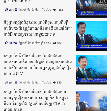
ឆ្នាំ២០១៣នោះទេ
ព័ត៌មានជាតិ
ថ្ងៃសៅរ៍ ទី៣ ខែសីហា ឆ្នាំ២០២៤​
1863
កិច្ចព្រមព្រៀងចំនួន៥សម្រាប់កិច្ចសហប្រតិបត្តិ
ការតំបន់អភិវឌ្ឍត្រីកោណមិនមាននិយាយអំពីការ
កាត់ដីអោយប្រទេសណាមួយនោះទេ
ព័ត៌មានជាតិ
ថ្ងៃសៅរ៍ ទី៣ ខែសីហា ឆ្នាំ២០២៤​
892
សម្តេចធិបតី ហ៊ុន ម៉ាណែត អំពាវនាវដល់
បរទេសនានាកុំចោទរាជរដ្ឋាភិបាលផ្តាច់ការនៅពេ
លចាត់វិធានការច្បាប់ចំពោះអ្នកញុះញង់បំភ្លៃរឿង
គម្រោង CLV
ព័ត៌មានជាតិ
ថ្ងៃសៅរ៍ ទី៣ ខែសីហា ឆ្នាំ២០២៤​
840
សម្តេចធិបតី ហ៊ុន ម៉ាណែត អំពាវនាវដល់ប្រជា
ពលរដ្ឋកុំជឿតាមការឃោសនាប្រឌិតថា កម្ពុជា
នឹងបាត់ខេត្តទាំង៤ក្នុងតំបន់អភិវឌ្ឍ CLV នា
ពេលអនាគត