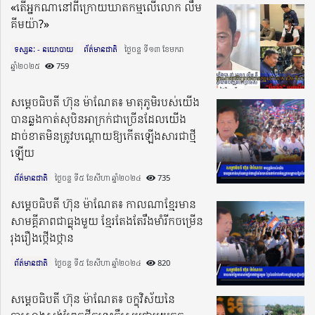
«តើអ្នកណានៅពីក្រោយឃាតកម្មលើលោក លឹម
គីមយ៉ា?»
ទស្សនៈ - នយោបាយ
ព័ត៌មានជាតិ
ថ្ងៃចន្ទ ទី១៣ ខែមករា
ឆ្នាំ២០២៥​
759
សម្តេចធិបតី ហ៊ុន ម៉ាណែត៖ មាតុភូមិរបស់យើង
បានឆ្លងកាត់សុបិនអាក្រក់ជាច្រើនដែលយើង
ដាច់ខាតមិនត្រូវបណ្តោយឱ្យកើតឡើងសារជាថ្មី
ឡើយ
ព័ត៌មានជាតិ
ថ្ងៃចន្ទ ទី៥ ខែសីហា ឆ្នាំ២០២៤​
735
សម្តេចធិបតី ហ៊ុន ម៉ាណែត៖ កាលណាខ្មែរមាន
សាមគ្គីភាពជាធ្លុងមួយ ខ្មែរតែងតែរឹងមាំរីកចម្រើន
រុងរឿងថ្កើងថ្កាន
ព័ត៌មានជាតិ
ថ្ងៃចន្ទ ទី៥ ខែសីហា ឆ្នាំ២០២៤​
820
សម្តេចធិបតី ហ៊ុន ម៉ាណែត៖ ចក្ខុវិស័យនៃ