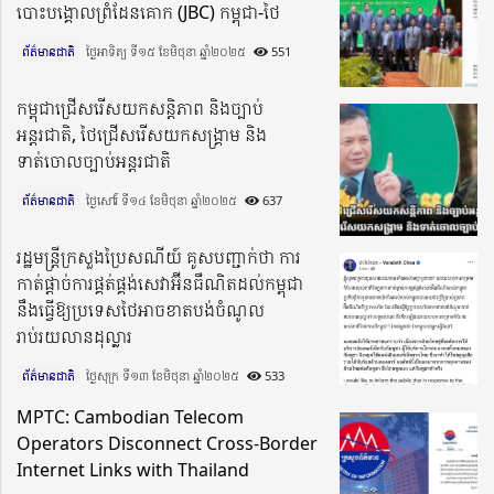
បោះបង្គោលព្រំដែនគោក (JBC) កម្ពុជា-ថៃ
ព័ត៌មានជាតិ
ថ្ងៃអាទិត្យ ទី១៥ ខែមិថុនា ឆ្នាំ២០២៥​
551
កម្ពុជាជ្រើសរើសយកសន្តិភាព និងច្បាប់
អន្តរជាតិ, ថៃជ្រើសរើសយកសង្គ្រាម និង
ទាត់ចោលច្បាប់អន្តរជាតិ
ព័ត៌មានជាតិ
ថ្ងៃសៅរ៍ ទី១៤ ខែមិថុនា ឆ្នាំ២០២៥​
637
រដ្ឋមន្រ្តីក្រសួងប្រៃសណីយ៍ គូសបញ្ជាក់ថា ការ
កាត់ផ្ដាច់ការផ្គត់ផ្គង់សេវាអ៊ីនធឺណិតដល់កម្ពុជា
នឹងធ្វើឱ្យប្រទេសថៃអាចខាតបង់ចំណូល
រាប់រយលានដុល្លារ
ព័ត៌មានជាតិ
ថ្ងៃសុក្រ ទី១៣ ខែមិថុនា ឆ្នាំ២០២៥​
533
MPTC: Cambodian Telecom
Operators Disconnect Cross-Border
Internet Links with Thailand