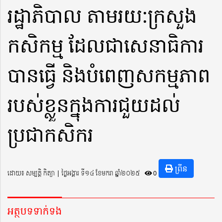
រដ្ឋាភិបាល​ តាមរយ:ក្រសួង
កសិកម្ម​ ដែលជាសេនាធិការ
បានធ្វេី​ និងបំពេញសកម្មភាព
របស់ខ្លួនក្នុងការជួយដល់
ប្រជាកសិករ
ព្រីន
ដោយ៖ សម្បត្តិ កិត្យា ​​ | ថ្ងៃអង្គារ ទី១៤ ខែមករា ឆ្នាំ២០២៥
0
អត្ថបទទាក់ទង